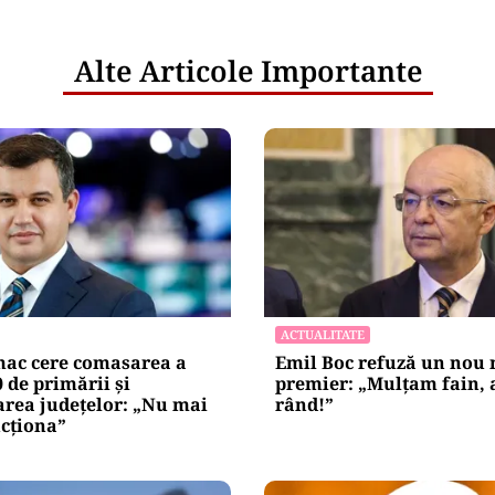
Alte Articole Importante
ACTUALITATE
ac cere comasarea a
Emil Boc refuză un nou
0 de primării și
premier: „Mulțam fain, a
area județelor: „Nu mai
rând!”
cționa”