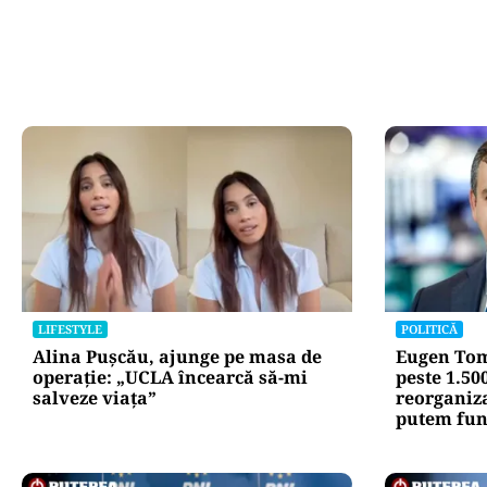
LIFESTYLE
POLITICĂ
Alina Pușcău, ajunge pe masa de
Eugen Tom
operație: „UCLA încearcă să-mi
peste 1.50
salveze viața”
reorganiz
putem fun