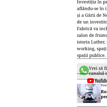
Investiția în 
aflându-se în 
și a Gării de 
de un investito
Fabrică va incl
salon de frumu
istoria Luther,
working, spați
spații publi
Vrei să f
canalul
Pute
Ro
pe