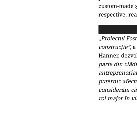
custom-made și
respective, re
„Proiectul Fos
construcție”,
a 
Hanner, dezvol
parte din clăd
antreprenoriat
puternic afect
considerăm că 
rol major în v