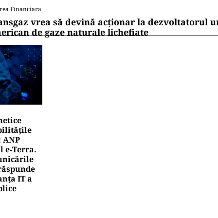
rea Financiara
ansgaz vrea să devină acționar la dezvoltatorul u
erican de gaze naturale lichefiate
netice
litățile
: ANP
l e‑Terra.
nicările
e răspunde
nța IT a
blice