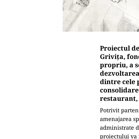
Proiectul de
Grivița, fo
propriu, a 
dezvoltarea 
dintre cele
consolidare
restaurant, 
Potrivit parte
amenajarea spa
administrate d
proiectului va 