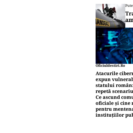
Pute
Tr
am
Oficiuldestiri.ro
Atacurile ciber
expun vulnerabi
statului român
repetă scenariu
Ce ascund comu
oficiale și cin
pentru mentena
instituțiilor pu