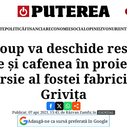
TE
POLITICĂ
FINANCIAR
ECONOMIE
SOCIAL
OPINII
ZVONURI
IN
oup va deschide res
e și cafenea în proie
sie al fostei fabric
Grivița
Publicat: 07 apr. 2021, 13:45, de
Răzvan Zamfir
, în
ESENȚIAL
Adaugă-ne ca sursă preferată în Google