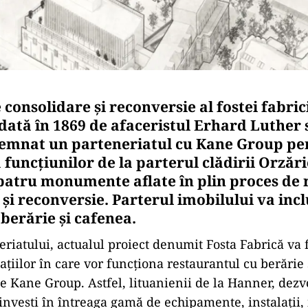
 consolidare și reconversie al fostei fabric
ndată în 1869 de afaceristul Erhard Luthe
semnat un parteneriatul cu Kane Group pe
funcțiunilor de la parterul clădirii Orzări
 patru monumente aflate în plin proces de 
 și reconversie. Parterul imobilului va inc
berărie și cafenea.
neriatului, actualul proiect denumit Fosta Fabrică va 
țiilor în care vor funcționa restaurantul cu berărie
e Kane Group. Astfel, lituanienii de la Hanner, dezv
investi în întreaga gamă de echipamente, instalații, 