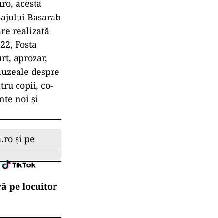
uro, acesta
sajului Basarab
re realizată
022, Fosta
rt, aprozar,
muzeale despre
tru copii, co-
nte noi și
.ro și pe
ă pe locuitor