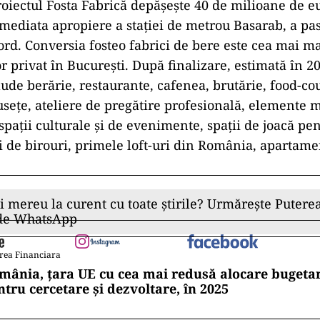
proiectul Fosta Fabrică depășește 40 de milioane de e
imediata apropiere a stației de metrou Basarab, a pa
Nord. Conversia fosteo fabrici de bere este cea mai ma
r privat în București. După finalizare, estimată în 2
ude berărie, restaurante, cafenea, brutărie, food-cou
sețe, ateliere de pregătire profesională, elemente 
 spații culturale și de evenimente, spații de joacă pen
i de birouri, primele loft-uri din România, apartame
ce.
ii mereu la curent cu toate știrile? Urmărește Puterea
 de WhatsApp
rea Financiara
mânia, țara UE cu cea mai redusă alocare bugetar
ntru cercetare și dezvoltare, în 2025