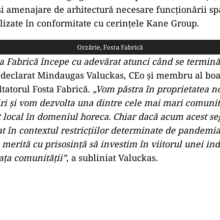
 amenajare de arhitectură necesare funcționării spa
alizate în conformitate cu cerințele Kane Group.
Orzărie, Fosta Fabrică
ta Fabrică începe cu adevărat atunci când se termină
declarat Mindaugas Valuckas, CEo și membru al boa
tatorul Fosta Fabrică.
„Vom păstra în proprietatea n
iri și vom dezvolta una dintre cele mai mari comunit
 local în domeniul horeca. Chiar dacă acum acest se
at în contextul restricțiilor determinate de pandemi
merită cu prisosință să investim în viitorul unei ind
iața comunității”
, a subliniat Valuckas.
Play