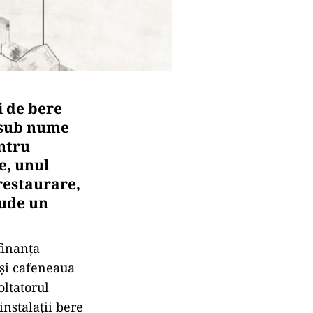
i de bere
r sub nume
ntru
e, unul
restaurare,
lude un
finanța
 și cafeneaua
oltatorul
instalații bere