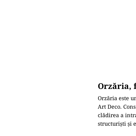
Orzăria, 
Orzăria este un
Art Deco. Conso
clădirea a int
structuriști și