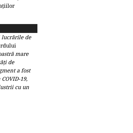
țiilor
 lucrările de
rdului
oastră mare
ăți de
gment a fost
a COVID-19,
ustrii cu un