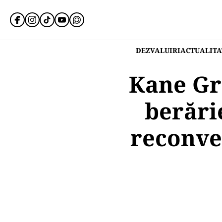
DEZVALUIRI
ACTUALITA
Kane Gr
berări
reconver