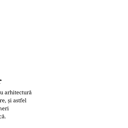
r
cu arhitectură
e, și astfel
neri
că.