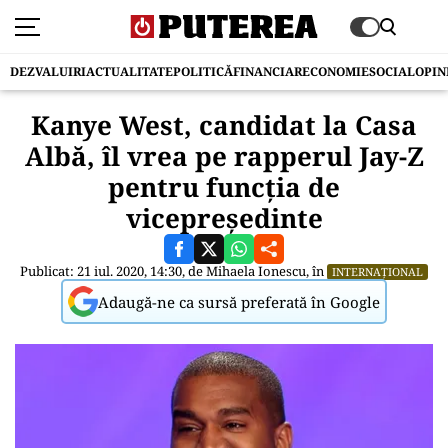
DEZVALUIRI
ACTUALITATE
POLITICĂ
FINANCIAR
ECONOMIE
SOCIAL
OPIN
Kanye West, candidat la Casa
Albă, îl vrea pe rapperul Jay-Z
pentru funcția de
vicepreședinte
Publicat: 21 iul. 2020, 14:30, de
Mihaela Ionescu
, în
INTERNAȚIONAL
Adaugă-ne ca sursă preferată în Google