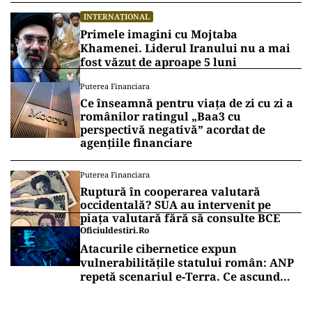
INTERNAȚIONAL
Primele imagini cu Mojtaba
Khamenei. Liderul Iranului nu a mai
fost văzut de aproape 5 luni
Puterea Financiara
Ce înseamnă pentru viața de zi cu zi a
românilor ratingul „Baa3 cu
perspectivă negativă” acordat de
agențiile financiare
Puterea Financiara
Ruptură în cooperarea valutară
occidentală? SUA au intervenit pe
piața valutară fără să consulte BCE
Oficiuldestiri.ro
Atacurile cibernetice expun
vulnerabilitățile statului român: ANP
repetă scenariul e‑Terra. Ce ascund
comunicările oficiale și cine răspunde
pentru mentenanța IT a instituțiilor