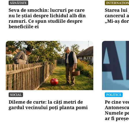
SĂNĂTATE
INTERNAȚIO
Seva de smochin: lucruri pe care
Starea lui
nu le știai despre lichidul alb din
cancerul a
ramuri. Ce spun studiile despre
„Mi-aș dor
beneficiile ei
SOCIAL
POLITICĂ
Dileme de curte: la câți metri de
Pe cine ve
gardul vecinului poți planta pomi
Antonescu 
Numele pe
ar fi preș