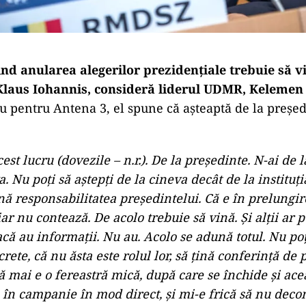
nd anularea alegerilor prezidențiale trebuie să vi
Klaus Iohannis, consideră liderul UDMR, Kelemen
iu pentru Antena 3, el spune că așteaptă de la președ
cest lucru (dovezile – n.r.). De la preşedinte. N-ai de 
a. Nu poţi să aştepţi de la cineva decât de la instituţ
nă responsabilitatea preşedintelui. Că e în prelungir
ar nu contează. De acolo trebuie să vină. Şi alţii ar 
acă au informaţii. Nu au. Acolo se adună totul. Nu poţ
ecrete, că nu ăsta este rolul lor, să ţină conferinţă de 
ă mai e o fereastră mică, după care se închide şi ace
 în campanie în mod direct, şi mi-e frică să nu deco