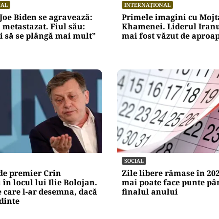
NAL
INTERNAȚIONAL
 Joe Biden se agravează:
Primele imagini cu Moj
 metastazat. Fiul său:
Khamenei. Liderul Iranu
i să se plângă mai mult”
mai fost văzut de aproap
SOCIAL
de premier Crin
Zile libere rămase în 20
în locul lui Ilie Bolojan.
mai poate face punte pâ
 care l-ar desemna, dacă
finalul anului
edinte