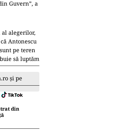
 din Guvern”, a
al alegerilor,
ns că Antonescu
 sunt pe teren
rebuie să luptăm
.ro și pe
trat din
ţă