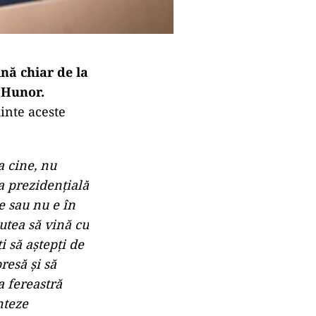
nă chiar de la
 Hunor.
inte aceste
la cine, nu
ia prezidenţială
e sau nu e în
putea să vină cu
i să aştepţi de
presă şi să
a fereastră
nteze