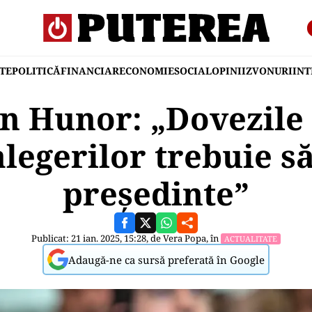
TE
POLITICĂ
FINANCIAR
ECONOMIE
SOCIAL
OPINII
ZVONURI
IN
n Hunor: „Dovezile 
legerilor trebuie să
președinte”
Publicat: 21 ian. 2025, 15:28, de
Vera Popa
, în
ACTUALITATE
Adaugă-ne ca sursă preferată în Google