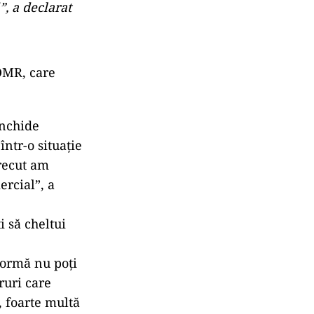
”, a declarat
UDMR, care
închide
ntr-o situaţie
trecut am
ercial”, a
i să cheltui
eformă nu poţi
ruri care
, foarte multă