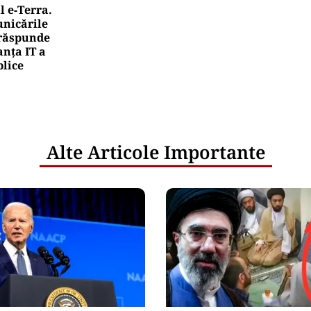
l e‑Terra.
nicările
e răspunde
nța IT a
blice
Alte Articole Importante