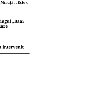
Miruță: „Este o
tingul „Baa3
iare
 intervenit