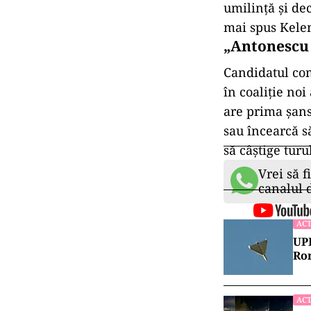
umilinţă şi de
mai spus Kele
„Antonescu 
Candidatul comu
în coaliţie noi
are prima şansă
sau încearcă să
să câştige tur
Vrei să f
canalul
ACT
UPD
Rom
ACT