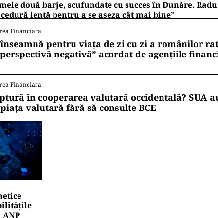
mele două barje, scufundate cu succes în Dunăre. Radu 
cedură lentă pentru a se așeza cât mai bine”
rea Financiara
 înseamnă pentru viața de zi cu zi a românilor ra
 perspectivă negativă” acordat de agențiile financ
rea Financiara
ptură în cooperarea valutară occidentală? SUA au
 piața valutară fără să consulte BCE
netice
litățile
: ANP