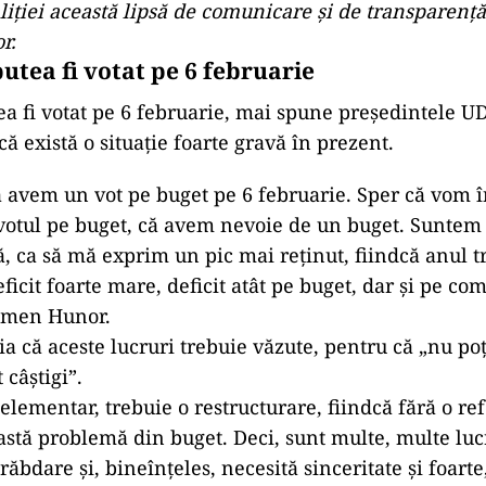
liţiei această lipsă de comunicare şi de transparenţă
r.
utea fi votat pe 6 februarie
ea fi votat pe 6 februarie, mai spune președintele 
că există o situație foarte gravă în prezent.
ă avem un vot pe buget pe 6 februarie. Sper că vom 
 votul pe buget, că avem nevoie de un buget. Suntem î
ă, ca să mă exprim un pic mai reţinut, fiindcă anul 
ficit foarte mare, deficit atât pe buget, dar şi pe com
emen Hunor.
ia că aceste lucruri trebuie văzute, pentru că „nu poţ
 câştigi”.
 elementar, trebuie o restructurare, fiindcă fără o r
eastă problemă din buget. Deci, sunt multe, multe luc
răbdare şi, bineînţeles, necesită sinceritate şi foarte