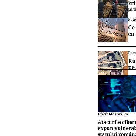
Pri
pro
Pute
Ce
cu
Pute
Ru
pe
Oficiuldestiri.ro
Atacurile ciber
expun vulnerabi
statului român