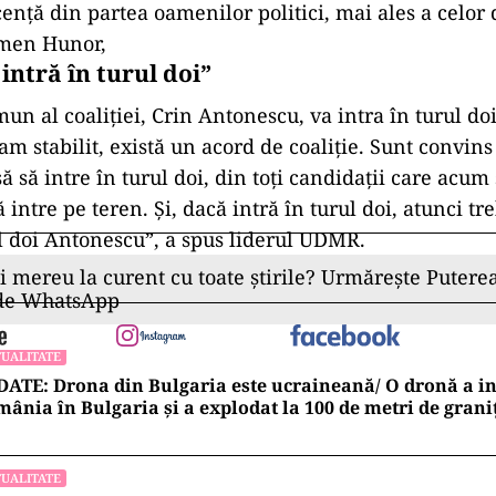
cenţă din partea oamenilor politici, mai ales a celor
men Hunor,
intră în turul doi”
n al coaliției, Crin Antonescu, va intra în turul doi 
 am stabilit, există un acord de coaliţie. Sunt convi
 să intre în turul doi, din toţi candidaţii care acum
 intre pe teren. Şi, dacă intră în turul doi, atunci t
ul doi Antonescu”, a spus liderul UDMR.
ii mereu la curent cu toate știrile? Urmărește Puterea
 de WhatsApp
UALITATE
ATE: Drona din Bulgaria este ucraineană/ O dronă a in
ânia în Bulgaria şi a explodat la 100 de metri de grani
UALITATE