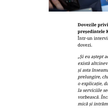
Dovezile privi
președintele 
Într-un interv
dovezi.
„Şi eu aştept a
există altcinev
şi asta înseam
prelungire, chi
o explicaţie, d
la serviciile s
vorbească. Înc
mică şi intrăm