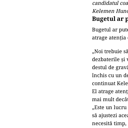
candidatul coa
Kelemen Huno
Bugetul ar p
Bugetul ar put
atrage atenția 
„Noi trebuie s
dezbaterile şi
destul de grav
închis cu un de
continuat Kel
El atrage atenț
mai mult decât
„Este un lucru
să ajustezi ac
necesită timp, 