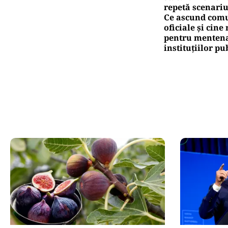
repetă scenariu
Ce ascund comu
oficiale și cin
pentru mentena
instituțiilor pu