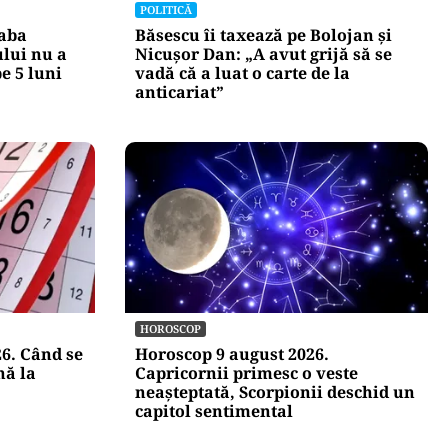
POLITICĂ
taba
Băsescu îi taxează pe Bolojan și
lui nu a
Nicușor Dan: „A avut grijă să se
e 5 luni
vadă că a luat o carte de la
anticariat”
HOROSCOP
26. Când se
Horoscop 9 august 2026.
nă la
Capricornii primesc o veste
neașteptată, Scorpionii deschid un
capitol sentimental