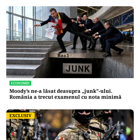
ECONOMIE
Moody’s ne-a lăsat deasupra „junk”-ului.
România a trecut examenul cu nota minimă
EXCLUSIV
EXCLUSIV