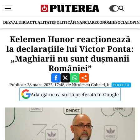
DEZVALUIRI
ACTUALITATE
POLITICĂ
FINANCIAR
ECONOMIE
SOCIAL
OPIN
Kelemen Hunor reacționează
la declarațiile lui Victor Ponta:
„Maghiarii nu sunt dușmanii
României”
Publicat: 28 mart. 2025, 17:48, de
Nitulescu Gabriel
, în
POLITICĂ
Adaugă-ne ca sursă preferată în Google