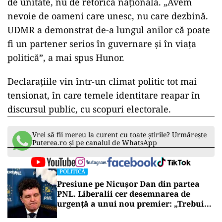
de unitate, nu de retorică națională. „Avem
nevoie de oameni care unesc, nu care dezbină.
UDMR a demonstrat de-a lungul anilor că poate
fi un partener serios în guvernare și în viața
politică”, a mai spus Hunor.
Declarațiile vin într-un climat politic tot mai
tensionat, în care temele identitare reapar în
discursul public, cu scopuri electorale.
Vrei să fii mereu la curent cu toate știrile? Urmărește
Puterea.ro și pe canalul de WhatsApp
POLITICĂ
Presiune pe Nicușor Dan din partea
PNL. Liberalii cer desemnarea de
urgență a unui nou premier: „Trebuie
să iasă fum alb de la Cotroceni!”