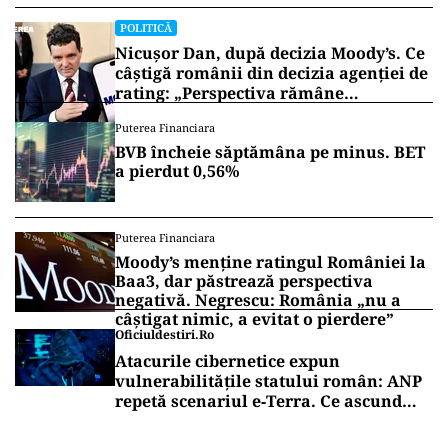
POLITICĂ
Nicușor Dan, după decizia Moody’s. Ce
câștigă românii din decizia agenției de
rating: „Perspectiva rămâne
rezervată”
Puterea Financiara
BVB încheie săptămâna pe minus. BET
a pierdut 0,56%
Puterea Financiara
Moody’s menține ratingul României la
Baa3, dar păstrează perspectiva
negativă. Negrescu: România „nu a
câștigat nimic, a evitat o pierdere”
Oficiuldestiri.ro
Atacurile cibernetice expun
vulnerabilitățile statului român: ANP
repetă scenariul e‑Terra. Ce ascund
comunicările oficiale și cine răspunde
pentru mentenanța IT a instituțiilor