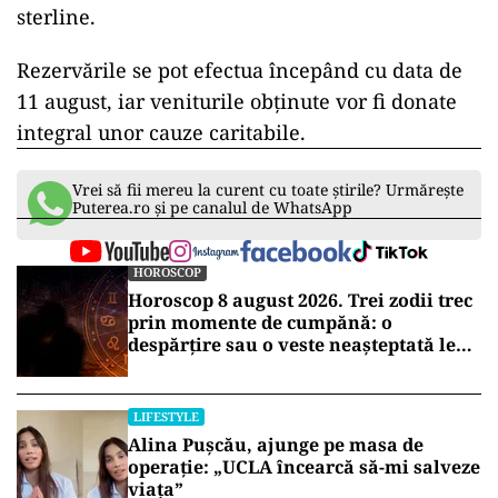
sterline.
Rezervările se pot efectua începând cu data de
11 august, iar veniturile obținute vor fi donate
integral unor cauze caritabile.
Vrei să fii mereu la curent cu toate știrile? Urmărește
Puterea.ro și pe canalul de WhatsApp
HOROSCOP
Horoscop 8 august 2026. Trei zodii trec
prin momente de cumpănă: o
despărțire sau o veste neașteptată le
schimbă planurile
LIFESTYLE
Alina Pușcău, ajunge pe masa de
operație: „UCLA încearcă să-mi salveze
viața”