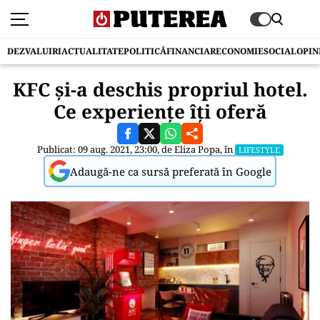
DEZVALUIRI
ACTUALITATE
POLITICĂ
FINANCIAR
ECONOMIE
SOCIAL
OPIN
KFC și-a deschis propriul hotel.
Ce experiențe îți oferă
Publicat: 09 aug. 2021, 23:00, de
Eliza Popa
, în
LIFESTYLE
Adaugă-ne ca sursă preferată în Google