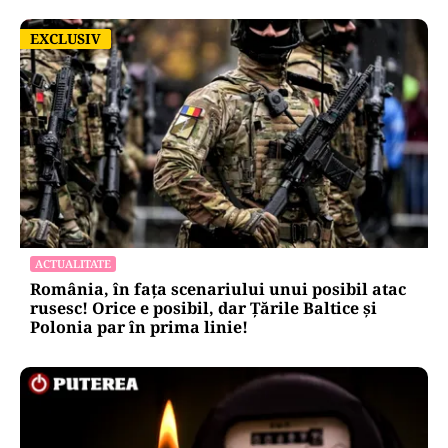
EXCLUSIV
EXCLUSIV
ACTUALITATE
România, în fața scenariului unui posibil atac
rusesc! Orice e posibil, dar Țările Baltice și
Polonia par în prima linie!