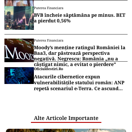
Puterea Financiara
BVB încheie săptămâna pe minus. BET
a pierdut 0,56%
Puterea Financiara
Moody’s menține ratingul României la
Baa3, dar păstrează perspectiva
negativă. Negrescu: România „nu a
câștigat nimic, a evitat o pierdere”
Oficiuldestiri.ro
Atacurile cibernetice expun
vulnerabilitățile statului român: ANP
repetă scenariul e‑Terra. Ce ascund
comunicările oficiale și cine răspunde
pentru mentenanța IT a instituțiilor
publice
Alte Articole Importante