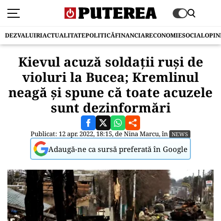
DEZVALUIRI
ACTUALITATE
POLITICĂ
FINANCIAR
ECONOMIE
SOCIAL
OPIN
Kievul acuză soldații ruși de
violuri la Bucea; Kremlinul
neagă și spune că toate acuzele
sunt dezinformări
Publicat: 12 apr. 2022, 18:15, de
Nina Marcu
, în
NEWS
Adaugă-ne ca sursă preferată în Google