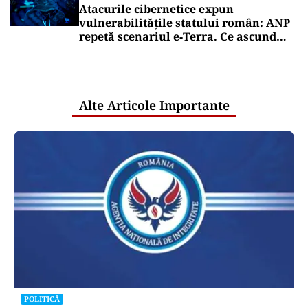
Atacurile cibernetice expun
vulnerabilitățile statului român: ANP
repetă scenariul e‑Terra. Ce ascund
comunicările oficiale și cine răspunde
pentru mentenanța IT a instituțiilor
publice
Alte Articole Importante
POLITICĂ