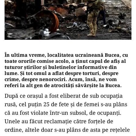
În ultima vreme, localitatea ucraineană Bucea, cu
toate ororile comise acolo, a ținut capul de afiș al
tuturor știrilor și buletinelor informative din
lume. Și tot omul a aflat despre torturi, despre
crime, despre nenorociri. Acum, însă, ne vom
referi la alt gen de atrocități săvârșite la Bucea.
După ce orașul a fost eliberat de sub ocupația
rusă, cel puțin 25 de fete și de femei s-au plâns
că au fost violate într-un subsol, de ocupanți.
Unele au făcut reclamație către forțele de
ordine, altele doar s-au plâns de asta pe rețelele