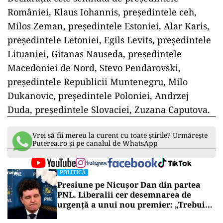
României, Klaus Iohannis, preşedintele ceh,
Milos Zeman, preşedintele Estoniei, Alar Karis,
preşedintele Letoniei, Egils Levits, preşedintele
Lituaniei, Gitanas Nauseda, preşedintele
Macedoniei de Nord, Stevo Pendarovski,
preşedintele Republicii Muntenegru, Milo
Dukanovic, preşedintele Poloniei, Andrzej
Duda, preşedintele Slovaciei, Zuzana Caputova.
Vrei să fii mereu la curent cu toate știrile? Urmărește
Puterea.ro și pe canalul de WhatsApp
POLITICĂ
Presiune pe Nicușor Dan din partea
PNL. Liberalii cer desemnarea de
urgență a unui nou premier: „Trebuie
să iasă fum alb de la Cotroceni!”