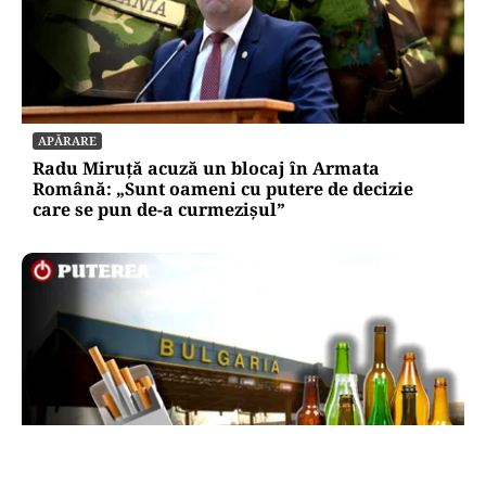
APĂRARE
Radu Miruță acuză un blocaj în Armata
Română: „Sunt oameni cu putere de decizie
care se pun de-a curmezișul”