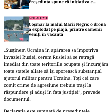
Președinta spune că inițiativa e
coordonată de Rusia
ACTUALITATE
Coșmar la malul Mării Negre: o dronă
a explodat pe plajă, printre oamenii
veniți în vacanță
„Susţinem Ucraina în apărarea sa împotriva
invaziei Rusiei, cerem Rusiei să se retragă
imediat din toate teritoriile ocupate şi încurajăm
toate statele aliate să îşi sporească substanţial
ajutorul militar pentru Ucraina. Toţi cei care
comit crime de agresiune trebuie traşi la
răspundere şi aduşi în faţa justiţiei”, prevede
documentul.
Declaraţia este semnată de preşedintele