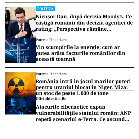
POLITICĂ
Nicușor Dan, după decizia Moody’s. Ce
câștigă românii din decizia agenției de
rating: „Perspectiva rămâne
rezervată”
Puterea Financiara
Vin scumpirile la energie: cum ar
putea arăta facturile românilor din
această toamnă
Puterea Financiara
România intră în jocul marilor puteri
pentru uraniul blocat în Niger. Miza:
un stoc de peste 1.000 de tone
Oficiuldestiri.ro
Atacurile cibernetice expun
vulnerabilitățile statului român: ANP
repetă scenariul e‑Terra. Ce ascund
comunicările oficiale și cine răspunde
pentru mentenanța IT a instituțiilor
publice