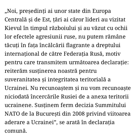
„Noi, preşedinţi ai unor state din Europa
Centrală şi de Est, ţări ai căror lideri au vizitat
Kievul în timpul războiului şi au văzut cu ochii
lor efectele agresiunii ruse, nu putem rămâne
tăcuţi în faţa încălcării flagrante a dreptului
internaţional de către Federaţia Rusă, motiv
pentru care transmitem următoarea declaraţie:
reiterăm susţinerea noastră pentru
suveranitatea şi integritatea teritorială a
Ucrainei. Nu recunoaştem şi nu vom recunoaşte
niciodată încercările Rusiei de a anexa teritorii
ucrainene. Susţinem ferm decizia Summitului
NATO de la Bucureşti din 2008 privind viitoarea
aderare a Ucrainei”, se arată în declaraţia
comună.