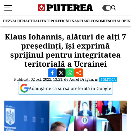
DEZVALUIRI
ACTUALITATE
POLITICĂ
FINANCIAR
ECONOMIE
SOCIAL
OPIN
Klaus Iohannis, alături de alţi 7
preşedinţi, îşi exprimă
sprijinul pentru integritatea
teritorială a Ucrainei
Publicat: 02 oct. 2022, 13:21, de
Aurel Drăgan
, în
POLITICĂ
Adaugă-ne ca sursă preferată în Google