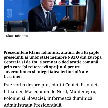
Klaus Iohannis
Preşedintele Klaus Iohannis, alături de alţi şapte
preşedinţi ai unor state membre NATO din Europa
Centrală şi de Est, a semnat o declaraţie comună
prin care îşi reiterează sprijinul pentru
suveranitatea şi integritatea teritorială ale
Ucrainei.
Este vorba despre preşedinţii Cehiei, Estoniei,
Lituaniei, Macedoniei de Nord, Muntenegru,
Poloniei şi Slovaciei, informează duminică
Administraţia Prezidenţială.