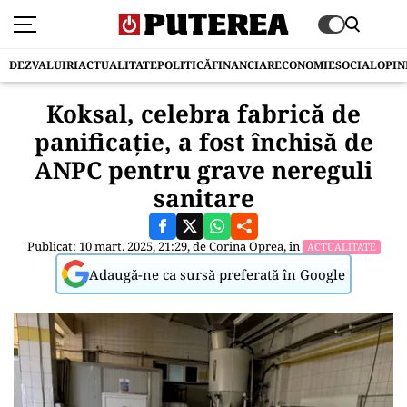
DEZVALUIRI
ACTUALITATE
POLITICĂ
FINANCIAR
ECONOMIE
SOCIAL
OPIN
Koksal, celebra fabrică de
panificație, a fost închisă de
ANPC pentru grave nereguli
sanitare
Publicat: 10 mart. 2025, 21:29, de
Corina Oprea
, în
ACTUALITATE
Adaugă-ne ca sursă preferată în Google