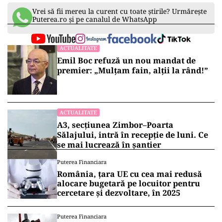
Vrei să fii mereu la curent cu toate știrile? Urmărește
Puterea.ro și pe canalul de WhatsApp
ACTUALITATE
Emil Boc refuză un nou mandat de
premier: „Mulțam fain, alții la rând!”
ACTUALITATE
A3, secțiunea Zimbor–Poarta
Sălajului, intră în recepție de luni. Ce
se mai lucrează în șantier
Puterea Financiara
România, țara UE cu cea mai redusă
alocare bugetară pe locuitor pentru
cercetare și dezvoltare, în 2025
Puterea Financiara