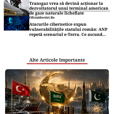
Transgaz vrea să devină acționar la
dezvoltatorul unui terminal american
de gaze naturale lichefiate
Oficiuldestiri.ro
Atacurile cibernetice expun
vulnerabilitățile statului român: ANP
repetă scenariul e‑Terra. Ce ascund
comunicările oficiale și cine răspunde
pentru mentenanța IT a instituțiilor
publice
Alte Articole Importante