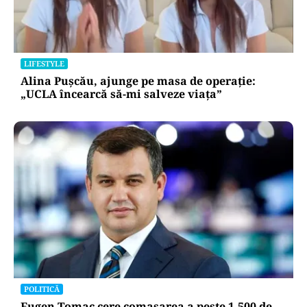
LIFESTYLE
Alina Pușcău, ajunge pe masa de operație:
„UCLA încearcă să-mi salveze viața”
POLITICĂ
Eugen Tomac cere comasarea a peste 1.500 de