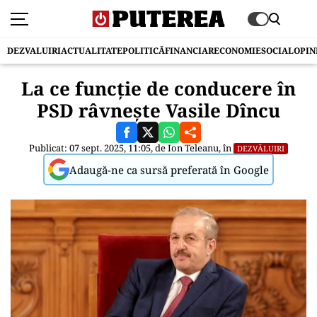
DEZVALUIRI
ACTUALITATE
POLITICĂ
FINANCIAR
ECONOMIE
SOCIAL
OPIN
La ce funcție de conducere în
PSD râvnește Vasile Dîncu
Publicat: 07 sept. 2025, 11:05, de
Ion Teleanu
, în
DEZVĂLUIRI
Adaugă-ne ca sursă preferată în Google