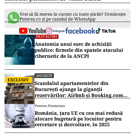
Vrei să fii mereu la curent cu toate știrile? Urmărește
Puterea.ro și pe canalul de WhatsApp
DEZVĂLUIRI
Anatomia unui eșec de achiziții
publice: firmele din spatele atacului
cibernetic de la ANCPI
ANCHETE
EXCLUSIV
Scandalul apartamentelor din
București ajunge la giganții
rezervărilor: Airbnb și Booking.com
anunță măsuri și cer respectarea legii
Puterea Financiara
România, țara UE cu cea mai redusă
alocare bugetară pe locuitor pentru
cercetare și dezvoltare, în 2025