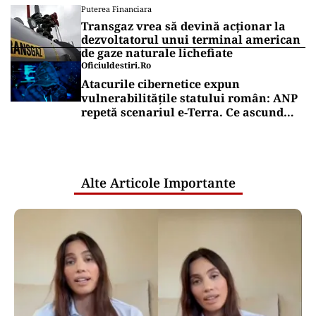
Puterea Financiara
Transgaz vrea să devină acționar la
dezvoltatorul unui terminal american
de gaze naturale lichefiate
Oficiuldestiri.ro
Atacurile cibernetice expun
vulnerabilitățile statului român: ANP
repetă scenariul e‑Terra. Ce ascund
comunicările oficiale și cine răspunde
pentru mentenanța IT a instituțiilor
publice
Alte Articole Importante