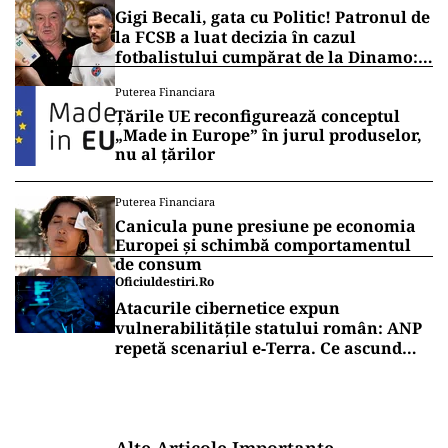
Gigi Becali, gata cu Politic! Patronul de
la FCSB a luat decizia în cazul
fotbalistului cumpărat de la Dinamo:
„Fac curățenie! Nu e de echipa asta”
Puterea Financiara
Țările UE reconfigurează conceptul
„Made in Europe” în jurul produselor,
nu al țărilor
Puterea Financiara
Canicula pune presiune pe economia
Europei și schimbă comportamentul
de consum
Oficiuldestiri.ro
Atacurile cibernetice expun
vulnerabilitățile statului român: ANP
repetă scenariul e‑Terra. Ce ascund
comunicările oficiale și cine răspunde
pentru mentenanța IT a instituțiilor
publice