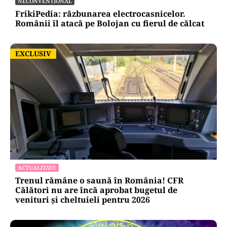
NECONVENTIONAL
FrikiPedia: răzbunarea electrocasnicelor.
Românii îl atacă pe Bolojan cu fierul de călcat
EXCLUSIV
EXCLUSIV
ACTUALITATE
Trenul rămâne o saună în România! CFR
Călători nu are încă aprobat bugetul de
venituri și cheltuieli pentru 2026