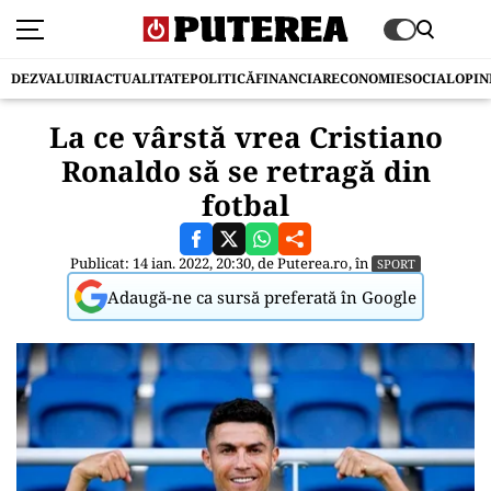
DEZVALUIRI
ACTUALITATE
POLITICĂ
FINANCIAR
ECONOMIE
SOCIAL
OPIN
La ce vârstă vrea Cristiano
Ronaldo să se retragă din
fotbal
Publicat: 14 ian. 2022, 20:30, de
Puterea.ro
, în
SPORT
Adaugă-ne ca sursă preferată în Google