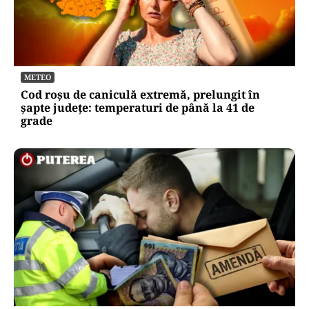
ACTUALITATE
Legea prosumatorilor schimbă regulile pe piața
energetică. Simona Bucura Oprescu: „Este una
dintre cele mai importante schimbări”
METEO
Cod roșu de caniculă extremă, prelungit în