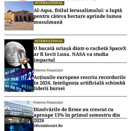
economice, Bulgaria rămâne o țară la răscruce,
încercând să își găsească echilibrul între
aspirațiile sale europene și realitățile interne.
Aderarea la euro nu este doar o schimbare
monetară, ci un angajament față de un viitor
mai prosper și mai integrat în familia
europeană.
Vrei să fii mereu la curent cu toate știrile? Urmărește
Puterea.ro și pe canalul de WhatsApp
INTERNAȚIONAL
Al-Aqsa, fitilul Ierusalimului: o luptă
pentru câteva hectare aprinde lumea
musulmană
INTERNAȚIONAL