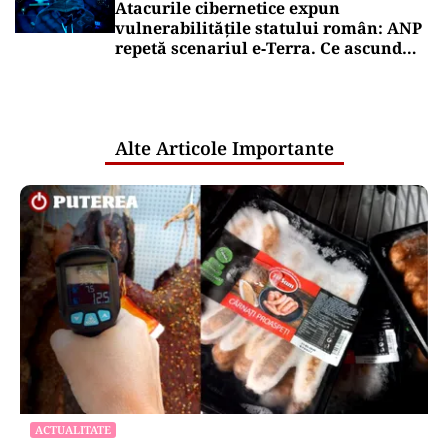
O bucată uriașă dintr-o rachetă SpaceX
ar fi lovit Luna. NASA va studia
impactul
Puterea Financiara
Acțiunile europene rescriu recordurile
în 2026. Inteligența artificială schimbă
liderii bursei
Puterea Financiara
Dizolvările de firme au crescut cu
aproape 13% în primul semestru din
2026
Oficiuldestiri.ro
Atacurile cibernetice expun
vulnerabilitățile statului român: ANP
repetă scenariul e‑Terra. Ce ascund
comunicările oficiale și cine răspunde
pentru mentenanța IT a instituțiilor
publice
Alte Articole Importante