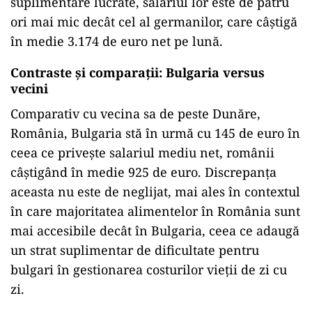
Muncesc mai mult, câștigă mai puțin: ecuația
bulgară
Bulgarii sunt printre cei mai harnici europeni,
cu un program mediu de 40,1 ore pe săptămână,
depășind chiar și norma germană de 34,9 ore.
Însă, paradoxul dureros este că, în ciuda orelor
suplimentare lucrate, salariul lor este de patru
ori mai mic decât cel al germanilor, care câștigă
în medie 3.174 de euro net pe lună.
Contraste și comparații: Bulgaria versus
vecini