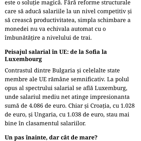
mâinilor care ar putea construi economia
națională este un semnal de alarmă pentru
guvernanți. Investițiile în educație și în condiții
de muncă mai bune ar putea fi cheia pentru a-i
reține pe tineri în țară.
În așteptarea euro: între speranță și
pragmatism
Adoptarea monedei euro este văzută de mulți
bulgari ca o ancoră de stabilitate într-o mare de
incertitudini economice. Totuși, acest pas nu
este o soluție magică. Fără reforme structurale
care să aducă salariile la un nivel competitiv și
să crească productivitatea, simpla schimbare a
monedei nu va echivala automat cu o
îmbunătățire a nivelului de trai.