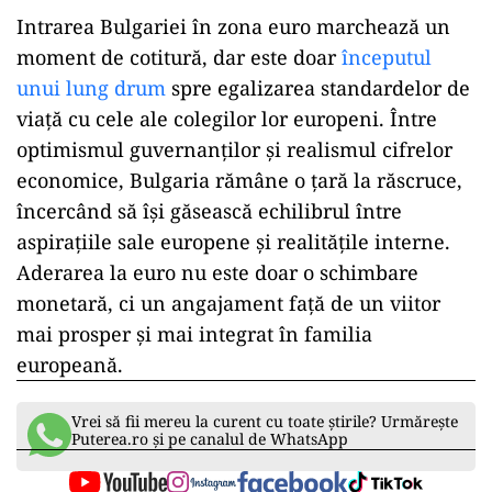
Peisajul salarial în UE: de la Sofia la
Luxembourg
Contrastul dintre Bulgaria și celelalte state
membre ale UE rămâne semnificativ. La polul
opus al spectrului salarial se află Luxemburg,
unde salariul mediu net atinge impresionanta
sumă de 4.086 de euro. Chiar și Croația, cu 1.028
de euro, și Ungaria, cu 1.038 de euro, stau mai
bine în clasamentul salariilor.
Un pas înainte, dar cât de mare?
Intrarea Bulgariei în zona euro marchează un
moment de cotitură, dar este doar
începutul
unui lung drum
spre egalizarea standardelor de
viață cu cele ale colegilor lor europeni. Între
optimismul guvernanților și realismul cifrelor