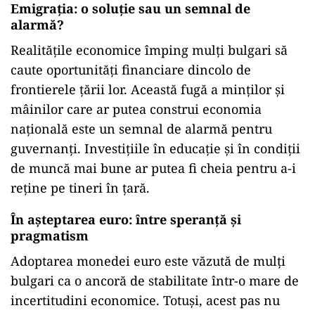
Comparativ cu vecina sa de peste Dunăre,
România, Bulgaria stă în urmă cu 145 de euro în
ceea ce privește salariul mediu net, românii
câștigând în medie 925 de euro. Discrepanța
aceasta nu este de neglijat, mai ales în contextul
în care majoritatea alimentelor în România sunt
mai accesibile decât în Bulgaria, ceea ce adaugă
un strat suplimentar de dificultate pentru
bulgari în gestionarea costurilor vieții de zi cu
zi.
Emigrația: o soluție sau un semnal de
alarmă?
Realitățile economice împing mulți bulgari să
caute oportunități financiare dincolo de
frontierele țării lor. Această fugă a minților și