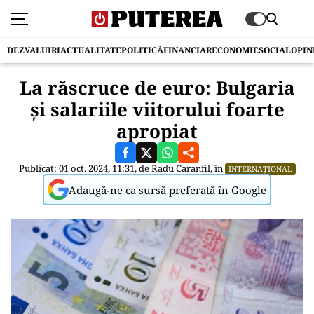
DEZVALUIRI
ACTUALITATE
POLITICĂ
FINANCIAR
ECONOMIE
SOCIAL
OPIN
La răscruce de euro: Bulgaria
și salariile viitorului foarte
apropiat
Publicat: 01 oct. 2024, 11:31, de
Radu Caranfil
, în
INTERNAȚIONAL
Adaugă-ne ca sursă preferată în Google