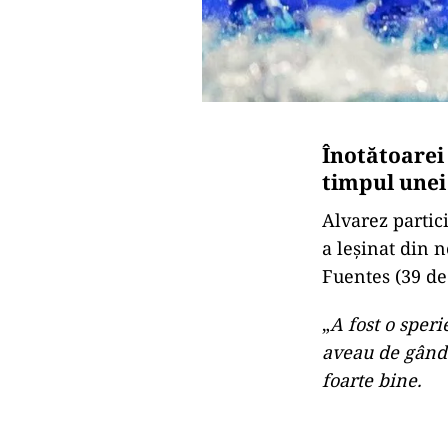
Înotătoarei 
timpul unei
Alvarez partici
a leșinat din 
Fuentes (39 de 
„
A fost o speri
aveau de gând 
foarte bine.