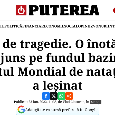
TE
POLITICĂ
FINANCIAR
ECONOMIE
SOCIAL
OPINII
ZVONURI
IN
 de tragedie. O înot
juns pe fundul bazi
ul Mondial de nataț
a leșinat
Publicat: 23 iun. 2022, 11:35, de
Vlad Ciotoran
, în
SPORT
Adaugă-ne ca sursă preferată în Google