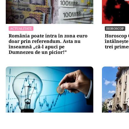
ACTUALITATE
HOROSCOP
România poate intra în zona euro
Horoscop 6
doar prin referendum. Asta nu
întâlnește
înseamnă „că-l apuci pe
trei prim
Dumnezeu de un picior!”
ECONOMIE
ADMINISTRAT
Cel mai scump kilowatt e cel pe
Teatrul Bu