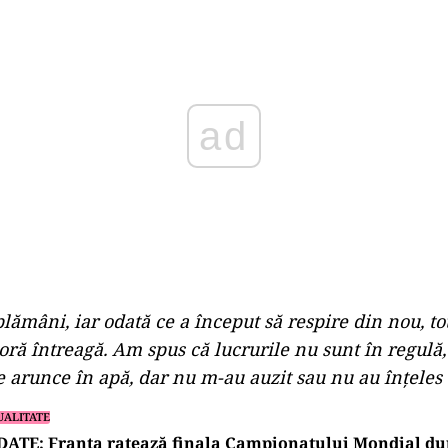
Play
lămâni, iar odată ce a început să respire din nou, tot
 oră întreagă. Am spus că lucrurile nu sunt în regulă,
e arunce în apă, dar nu m-au auzit sau nu au înțeles
UALITATE
ATE: Franța ratează finala Campionatului Mondial dup