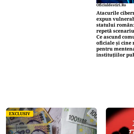
Oficiuldestiri.ro
Atacurile ciber
expun vulnerabi
statului român
repetă scenariu
Ce ascund comu
oficiale și cin
pentru mentena
instituțiilor pu
EXCLUSIV
EXCLUSIV