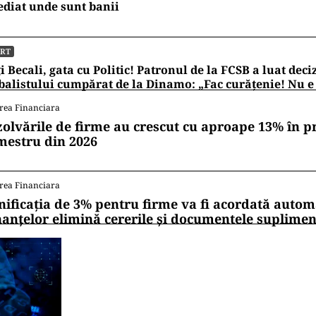
diat unde sunt banii
ORT
i Becali, gata cu Politic! Patronul de la FCSB a luat deci
balistului cumpărat de la Dinamo: „Fac curățenie! Nu e
rea Financiara
zolvările de firme au crescut cu aproape 13% în p
mestru din 2026
rea Financiara
nificația de 3% pentru firme va fi acordată autom
nanțelor elimină cererile și documentele suplime