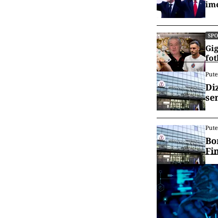
ime
SP
Gig
fot
Pute
Di
se
Pute
Bo
Fi