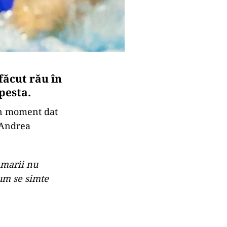
făcut rău în
pesta.
 un moment dat
, Andrea
vamarii nu
cum se simte