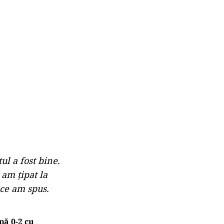
ul a fost bine.
 am țipat la
 ce am spus.
ă 0-2 cu