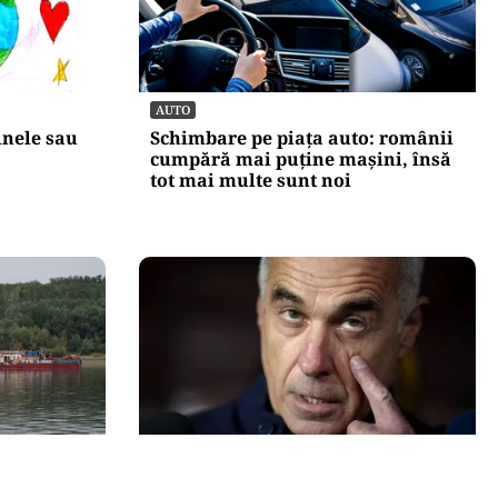
AUTO
âinele sau
Schimbare pe piața auto: românii
cumpără mai puține mașini, însă
tot mai multe sunt noi
POLITICĂ
re
Mesia și trădarea leului: Călin