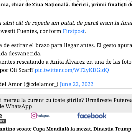
nia, chiar de Ziua Națională. Ibericii, primii finaliști 
 sărit cât de repede am putut, de parcă eram la final
povestit Fuentes, conform
Firstpost
.
de estirar el brazo para llegar antes. El gesto apur
vida desvanecida.
entes rescatando a Anita Álvarez en una de las foto
por Oli Scarff
pic.twitter.com/WT2yKDGidQ
 del Amor (@cdelamor_)
June 22, 2022
ii mereu la curent cu toate știrile? Urmărește Puterea
 de WhatsApp
ORT
antino scoate Cupa Mondială la mezat. Dinastia Trump 