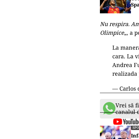
Spa
Nu respira. Am
Olimpice
„, a 
La manera 
cara. La 
Andrea Fu
realizada 
— Carlos
Vrei să f
canalul
SP
Inf