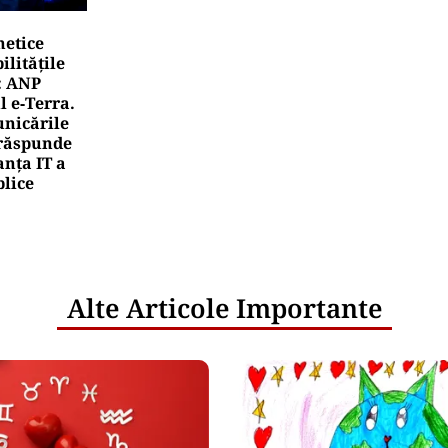
netice
litățile
: ANP
l e‑Terra.
nicările
e răspunde
nța IT a
blice
Alte Articole Importante