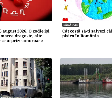
SĂNĂTATE
 august 2026. O zodie își
Cât costă să-ți salvezi c
 marea dragoste, alte
pisica în România
esc surprize amoroase
IE
ACTUALITATE
landra intră în
Operațiunea de pe Dună