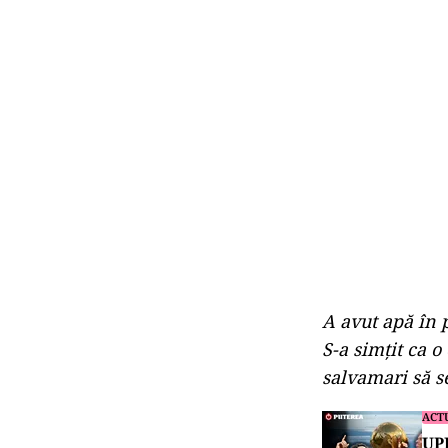
A avut apă în p
S-a simțit ca o
salvamari să s
ACT
UPD