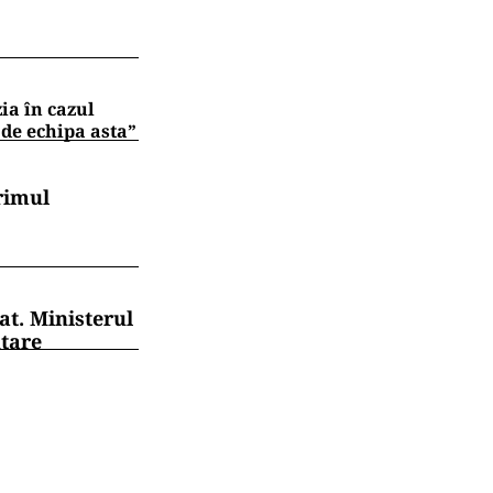
zia în cazul
 de echipa asta”
rimul
at. Ministerul
ntare