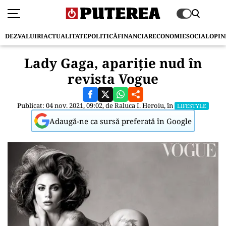
DEZVALUIRI
ACTUALITATE
POLITICĂ
FINANCIAR
ECONOMIE
SOCIAL
OPIN
Lady Gaga, apariție nud în
revista Vogue
Publicat: 04 nov. 2021, 09:02, de
Raluca I. Heroiu
, în
LIFESTYLE
Adaugă-ne ca sursă preferată în Google