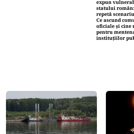
expun vulnerabi
statului român
repetă scenariu
Ce ascund comu
oficiale și cin
pentru mentena
instituțiilor pu