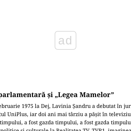
ad
 parlamentară și „Legea Mamelor”
ebruarie 1975 la Dej, Lavinia Șandru a debutat în ju
tul UniPlus, iar doi ani mai târziu a pășit în televiz
timpului, a fost gazda timpului, a fost gazda timpului
politice și culturale la Realitatea TV, TVR1, imaginea