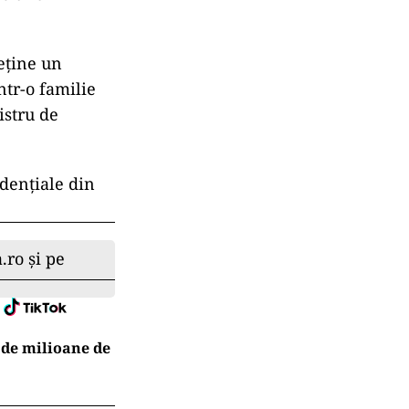
eține un
ntr-o familie
istru de
idențiale din
.ro și pe
 de milioane de