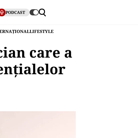
PODCAST
TERNAȚIONAL
LIFESTYLE
cian care a
ențialelor