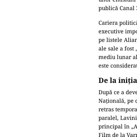
publică Canal 
Cariera politi
executive impo
pe listele Ali
ale sale a fos
mediu lunar al 
este consider
De la iniți
După ce a deve
Națională, pe 
retras tempora
paralel, Lavini
principal în „
Film de la Var