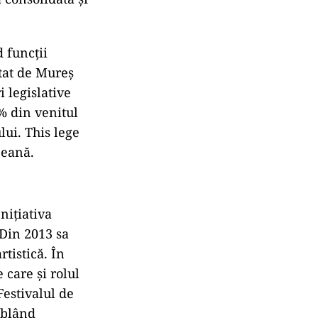
 funcții
utat de Mureș
 legislative
% din venitul
lui. This lege
peană.
nițiativa
Din 2013 sa
tistică. În
 care și rolul
Festivalul de
ublând