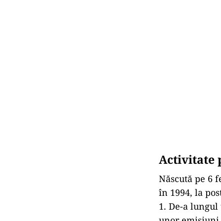
Activitate
Născută pe 6 f
în 1994, la pos
1. De-a lungul 
unor emisiuni 