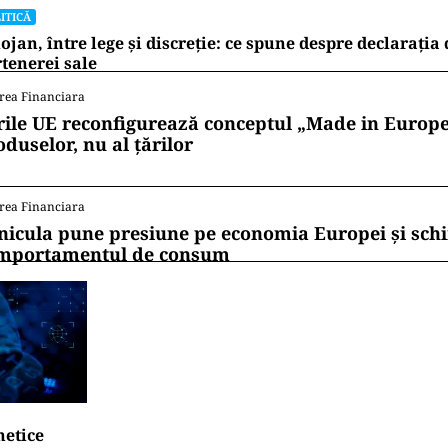
ITICĂ
ojan, între lege și discreție: ce spune despre declarația
tenerei sale
rea Financiara
rile UE reconfigurează conceptul „Made in Europe
oduselor, nu al țărilor
rea Financiara
nicula pune presiune pe economia Europei și sc
mportamentul de consum
netice