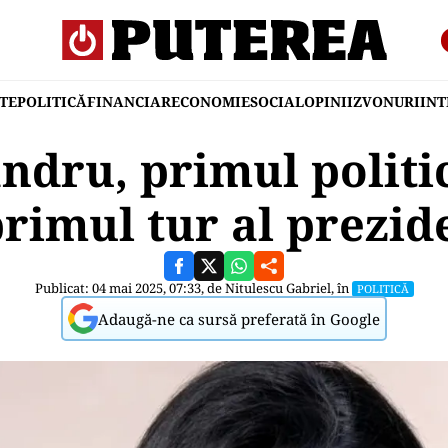
TE
POLITICĂ
FINANCIAR
ECONOMIE
SOCIAL
OPINII
ZVONURI
IN
ndru, primul politi
primul tur al prezid
Publicat: 04 mai 2025, 07:33, de
Nitulescu Gabriel
, în
POLITICĂ
Adaugă-ne ca sursă preferată în Google