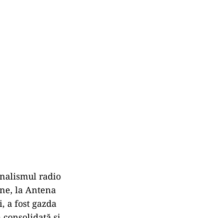
rnalismul radio
iune, la Antena
, a fost gazda
 consolidată și