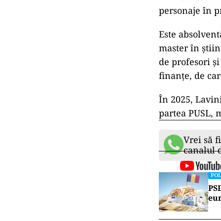
personaje în p
Este absolvent
master în știin
de profesori și
finanțe, de car
În 2025, Lavin
partea PUSL, m
Vrei să f
canalul
POL
PSD
eur