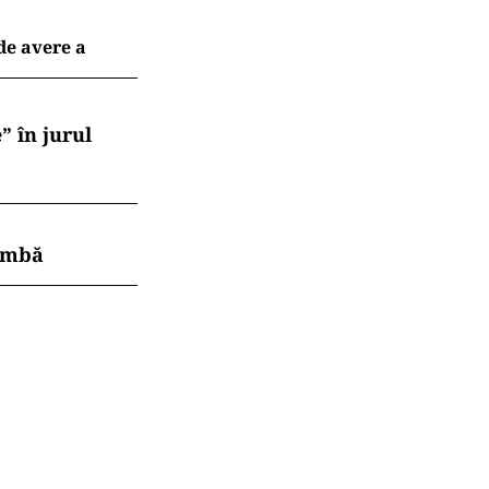
 de avere a
” în jurul
himbă