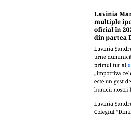
Lavinia Mar
multiple ipo
oficial în 2
din partea 
Lavinia Șandr
urne duminică 
primul tur al
a
„împotriva celo
este un gest d
bunicii noștri 
Lavinia Şandru 
Colegiul ”Dimi