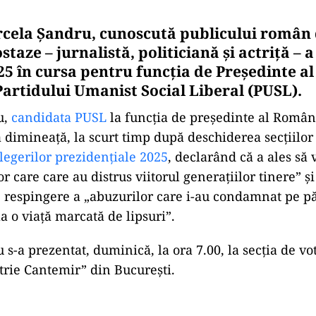
cela Șandru, cunoscută publicului român 
staze – jurnalistă, politiciană și actriță – a
025 în cursa pentru funcția de Președinte a
Partidului Umanist Social Liberal (PUSL).
u,
candidata PUSL
la funcția de președinte al Români
dimineață, la scurt timp după deschiderea secțiilor 
legerilor prezidențiale 2025
, declarând că a ales să 
r care care au distrus viitorul generațiilor tinere” și
e respingere a „abuzurilor care i-au condamnat pe păr
la o viață marcată de lipsuri”.
s-a prezentat, duminică, la ora 7.00, la secţia de vo
trie Cantemir” din Bucureşti.