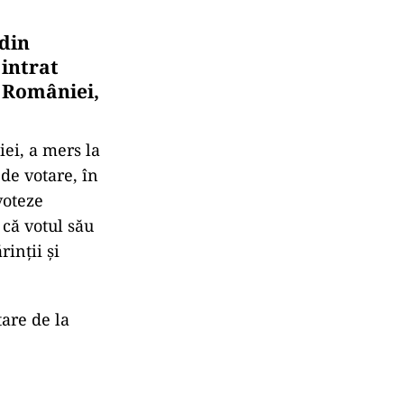
din
 intrat
l României,
ei, a mers la
de votare, în
voteze
 că votul său
inții și
tare de la