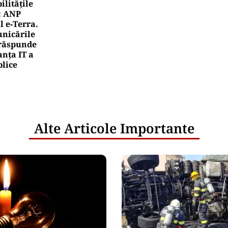
litățile
: ANP
l e‑Terra.
nicările
e răspunde
nța IT a
blice
Alte Articole Importante