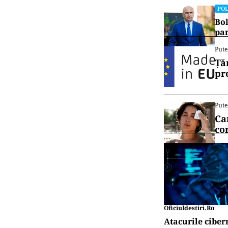
POL
Bol
par
Pute
Ță
pr
Pute
Ca
co
Oficiuldestiri.ro
Atacurile ciber