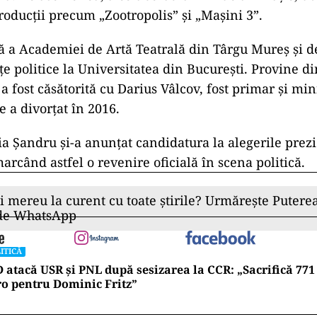
roducții precum „Zootropolis” și „Mașini 3”.
ă a Academiei de Artă Teatrală din Târgu Mureș și d
țe politice la Universitatea din București. Provine di
 a fost căsătorită cu Darius Vâlcov, fost primar și min
e a divorțat în 2016.
ia Șandru și-a anunțat candidatura la alegerile prez
arcând astfel o revenire oficială în scena politică.
ii mereu la curent cu toate știrile? Urmărește Puterea
 de WhatsApp
ITICĂ
 atacă USR și PNL după sesizarea la CCR: „Sacrifică 771
o pentru Dominic Fritz”