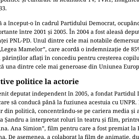
33.
că a început-o în cadrul Partidului Democrat, ocupând
rtante între 2001 și 2005. În 2004 a fost aleasă dep
anței PNL-PD. Unul dintre cele mai notabile demersuri
t „Legea Mamelor”, care acordă o indemnizație de 85
părinților aflați în concediu pentru creșterea copilu
ată una dintre cele mai generoase din Uniunea Euro
ative politice la actorie
nit deputat independent în 2005, a fondat Partidul I
care să conducă până la fuziunea acestuia cu UNPR. 
r din politică, concentrându-se pe cariera media și ar
a Șandru a interpretat roluri în teatru și film, printre
Ana. Ana Simion”, film pentru care a fost premiat la 
na. De asemenea, a colaborat la film de animație, d