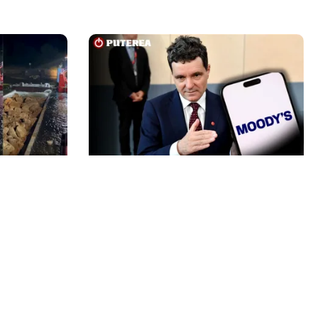
POLITICĂ
fundate cu
Nicușor Dan, după decizia
Miruță:
Moody’s. Ce câștigă românii din
pentru a se
decizia agenției de rating:
„Perspectiva rămâne rezervată”