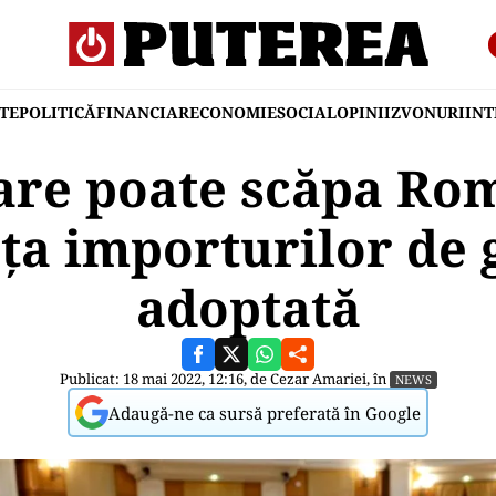
TE
POLITICĂ
FINANCIAR
ECONOMIE
SOCIAL
OPINII
ZVONURI
IN
are poate scăpa Ro
a importurilor de g
adoptată
Publicat: 18 mai 2022, 12:16, de
Cezar Amariei
, în
NEWS
Adaugă-ne ca sursă preferată în Google