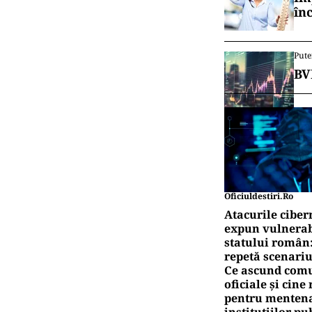
în
Pute
BV
Oficiuldestiri.ro
Atacurile ciber
expun vulnerabi
statului român
repetă scenariu
Ce ascund comu
oficiale și cin
pentru mentena
instituțiilor pu