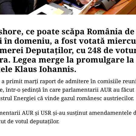
shore, ce poate scăpa România de
 în domeniu, a fost votată miercu
merei Deputaţilor, cu 248 de votu
tra. Legea merge la promulgare la
ele Klaus Iohannis.
 a primit marţi raport de admitere în comisiile reuni
e, într-o şedinţă în care parlamentarii AUR au făcut 
strul Energiei că vinde gazul românesc austriecilor.
mentarii AUR şi USR şi-au susţinut amendamentele de
ut de votul deputaţilor.