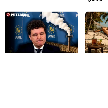
POLITICĂ
INTERNAȚIO
Presiune pe Nicușor Dan din
Cuba, pri
partea PNL. Liberalii cer
Rubio ave
desemnarea de urgență a unui
mai există
nou premier: „Trebuie să iasă fum
scăpare”
alb de la Cotroceni!”