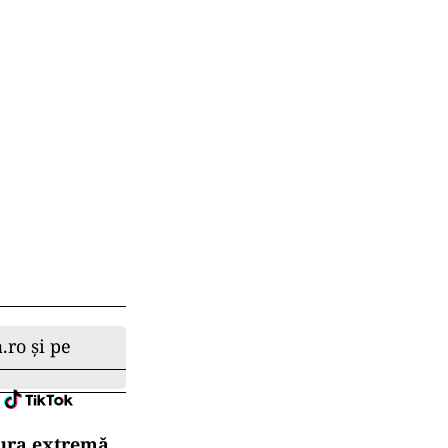
.ro și pe
dura extremă