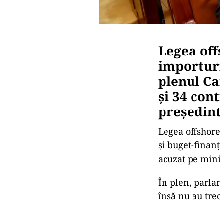
Legea off
importuri
plenul Ca
şi 34 con
preşedint
Legea offshore
şi buget-finanţ
acuzat pe mini
În plen, parla
însă nu au trec