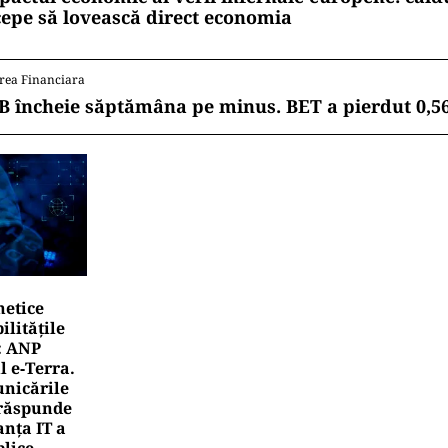
cepe să lovească direct economia
rea Financiara
B încheie săptămâna pe minus. BET a pierdut 0,5
netice
litățile
: ANP
l e‑Terra.
nicările
e răspunde
nța IT a
blice