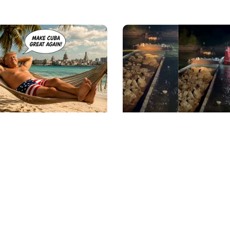
NAL
ACTUALITATE
nsă în menghină. Marco
Primele două barje, scu
rtizează Havana că nu
succes în Dunăre. Radu 
 nicio „supapă de
„Este o procedură lentă 
așeza cât mai bine”