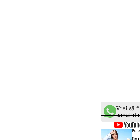
Vrei să f
canalul
Pute
Im