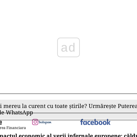
Play
ii mereu la curent cu toate știrile? Urmărește Puterea
 de WhatsApp
rea Financiara
pactul economic al verii infernale europene: căl