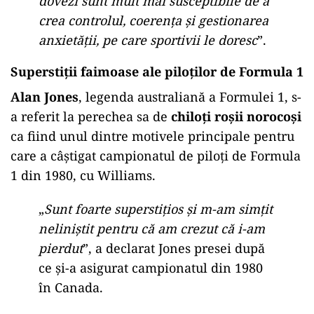
dovezi sunt mult mai susceptibile de a
crea controlul, coerența și gestionarea
anxietății, pe care sportivii le doresc
”.
Superstiţii faimoase ale piloților de Formula 1
Alan Jones
, legenda australiană a Formulei 1, s-
a referit la perechea sa de
chiloți roșii norocoși
ca fiind unul dintre motivele principale pentru
care a câștigat campionatul de piloți de Formula
1 din 1980, cu Williams.
„
Sunt foarte superstițios și m-am simțit
neliniștit pentru că am crezut că i-am
pierdut
”, a declarat Jones presei după
ce și-a asigurat campionatul din 1980
în Canada.