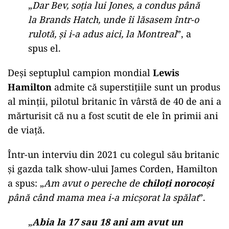
„
Dar Bev, soția lui Jones, a condus până
la Brands Hatch, unde îi lăsasem într-o
rulotă, și i-a adus aici, la Montreal
”, a
spus el.
Deși septuplul campion mondial
Lewis
Hamilton
admite că superstițiile sunt un produs
al minții, pilotul britanic în vârstă de 40 de ani a
mărturisit că nu a fost scutit de ele în primii ani
de viață.
Într-un interviu din 2021 cu colegul său britanic
și gazda talk show-ului James Corden, Hamilton
a spus: „
Am avut o pereche de
chiloți norocoși
până când mama mea i-a micșorat la spălat
”.
„
Abia la 17 sau 18 ani am avut un