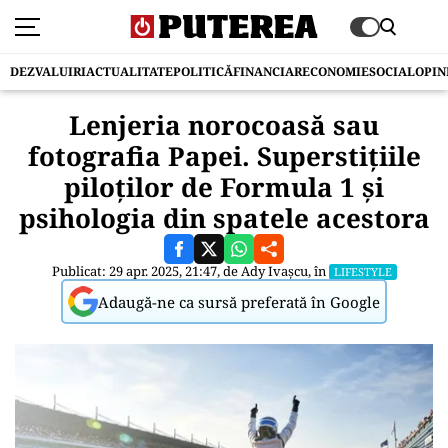
DEZVALUIRI
ACTUALITATE
POLITICĂ
FINANCIAR
ECONOMIE
SOCIAL
OPIN
Lenjeria norocoasă sau
fotografia Papei. Superstiţiile
piloţilor de Formula 1 şi
psihologia din spatele acestora
Publicat: 29 apr. 2025, 21:47, de
Ady Ivașcu
, în
LIFESTYLE
Adaugă-ne ca sursă preferată în Google