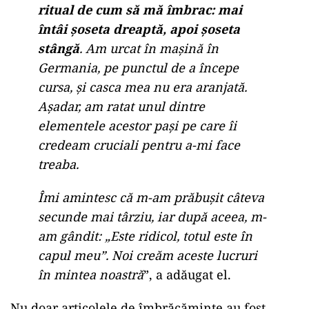
ritual de cum să mă îmbrac: mai
întâi șoseta dreaptă, apoi șoseta
stângă
. Am urcat în mașină în
Germania, pe punctul de a începe
cursa, și casca mea nu era aranjată.
Așadar, am ratat unul dintre
elementele acestor pași pe care îi
credeam cruciali pentru a-mi face
treaba.
Îmi amintesc că m-am prăbușit câteva
secunde mai târziu, iar după aceea, m-
am gândit: „Este ridicol, totul este în
capul meu”. Noi creăm aceste lucruri
în mintea noastră
”, a adăugat el.
Nu doar articolele de îmbrăcăminte au fost