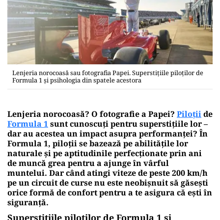
Lenjeria norocoasă sau fotografia Papei. Superstiţiile piloţilor de
Formula 1 şi psihologia din spatele acestora
Lenjeria norocoasă? O fotografie a Papei?
Piloții
de
Formula 1
sunt cunoscuți pentru superstițiile lor –
dar au acestea un impact asupra performanței? În
Formula 1, piloții se bazează pe abilitățile lor
naturale și pe aptitudinile perfecționate prin ani
de muncă grea pentru a ajunge în vârful
muntelui. Dar când atingi viteze de peste 200 km/h
pe un circuit de curse nu este neobișnuit să găsești
orice formă de confort pentru a te asigura că ești în
siguranță.
Superstiţiile piloţilor de Formula 1 şi