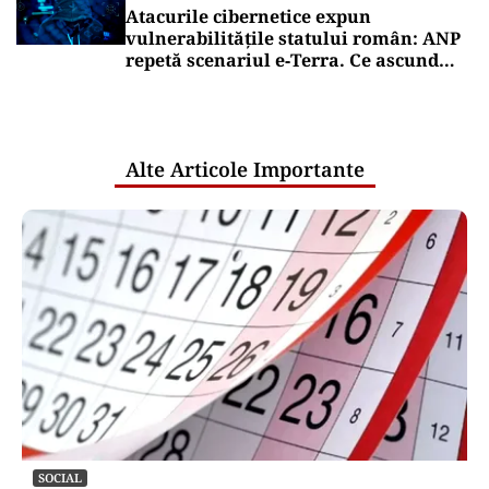
Atacurile cibernetice expun
vulnerabilitățile statului român: ANP
repetă scenariul e‑Terra. Ce ascund
comunicările oficiale și cine răspunde
pentru mentenanța IT a instituțiilor
publice
Alte Articole Importante
SOCIAL