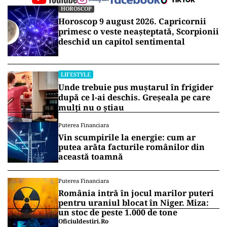
HOROSCOP
Horoscop 9 august 2026. Capricornii
primesc o veste neașteptată, Scorpionii
deschid un capitol sentimental
LIFESTYLE
Unde trebuie pus muștarul în frigider
după ce l-ai deschis. Greșeala pe care
mulți nu o știau
Puterea Financiara
Vin scumpirile la energie: cum ar
putea arăta facturile românilor din
această toamnă
Puterea Financiara
România intră în jocul marilor puteri
pentru uraniul blocat în Niger. Miza:
un stoc de peste 1.000 de tone
Oficiuldestiri.ro