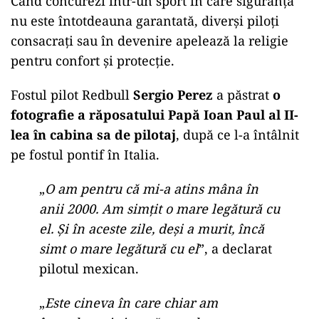
Când concurezi într-un sport în care siguranța
nu este întotdeauna garantată, diverși piloți
consacrați sau în devenire apelează la religie
pentru confort și protecție.
Fostul pilot Redbull
Sergio Perez
a păstrat
o
fotografie a răposatului Papă Ioan Paul al II-
lea în cabina sa de pilotaj
, după ce l-a întâlnit
pe fostul pontif în Italia.
„
O am pentru că mi-a atins mâna în
anii 2000. Am simțit o mare legătură cu
el. Și în aceste zile, deși a murit, încă
simt o mare legătură cu el
”, a declarat
pilotul mexican.
„
Este cineva în care chiar am