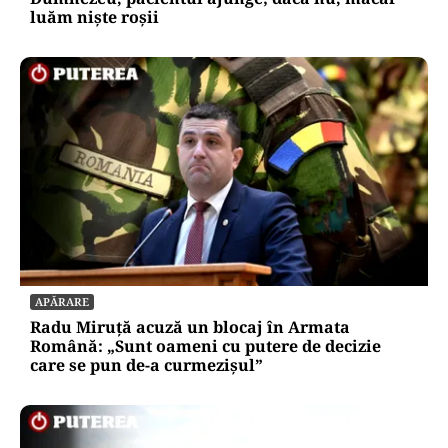
luăm niște roșii
APĂRARE
Radu Miruță acuză un blocaj în Armata
Română: „Sunt oameni cu putere de decizie
care se pun de-a curmezișul”