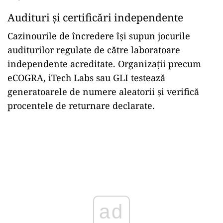
Audituri și certificări independente
Cazinourile de încredere își supun jocurile
auditurilor regulate de către laboratoare
independente acreditate. Organizații precum
eCOGRA, iTech Labs sau GLI testează
generatoarele de numere aleatorii și verifică
procentele de returnare declarate.
ad