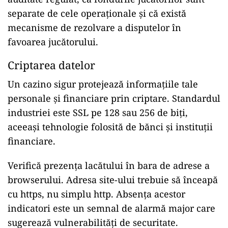
separate de cele operaționale și că există
mecanisme de rezolvare a disputelor în
favoarea jucătorului.
Criptarea datelor
Un cazino sigur protejează informațiile tale
personale și financiare prin criptare. Standardul
industriei este SSL pe 128 sau 256 de biți,
aceeași tehnologie folosită de bănci și instituții
financiare.
Verifică prezența lacătului în bara de adrese a
browserului. Adresa site-ului trebuie să înceapă
cu https, nu simplu http. Absența acestor
indicatori este un semnal de alarmă major care
sugerează vulnerabilități de securitate.