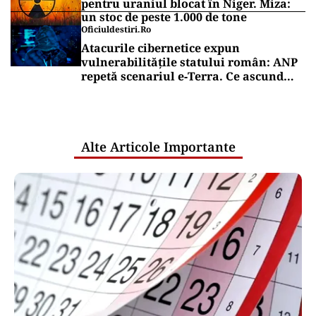
pentru uraniul blocat în Niger. Miza:
un stoc de peste 1.000 de tone
Oficiuldestiri.ro
Atacurile cibernetice expun
vulnerabilitățile statului român: ANP
repetă scenariul e‑Terra. Ce ascund
comunicările oficiale și cine răspunde
pentru mentenanța IT a instituțiilor
publice
Alte Articole Importante