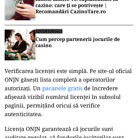
cazino: care ți se potrivește |
Recomandări CazinoTare.ro
ADVERTORIALE
Cum percep partenerii jocurile de
casino
Verificarea licenței este simplă. Pe site-ul oficial
ONJN găsești lista completă a operatorilor
autorizați. Un
pacanele gratis
de încredere
afișează vizibil numărul licenței în subsolul
paginii, permițând oricui să verifice
autenticitatea.
Licența ONJN garantează că jocurile sunt
auditate regulat, că fondurile jucătorilor sunt