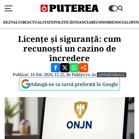
DEZVALUIRI
ACTUALITATE
POLITICĂ
FINANCIAR
ECONOMIE
SOCIAL
OPIN
Licențe și siguranță: cum
recunoști un cazino de
încredere
Publicat: 16 feb. 2026, 12:22, de
Publyo.ro
, în
ADVERTORIALE
Adaugă-ne ca sursă preferată în Google