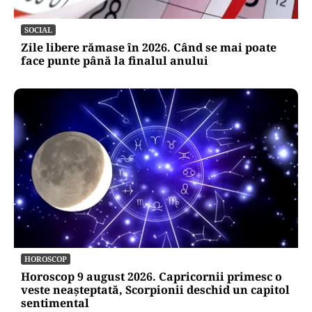
SOCIAL
Zile libere rămase în 2026. Când se mai poate
face punte până la finalul anului
HOROSCOP
Horoscop 9 august 2026. Capricornii primesc o
veste neașteptată, Scorpionii deschid un capitol
sentimental