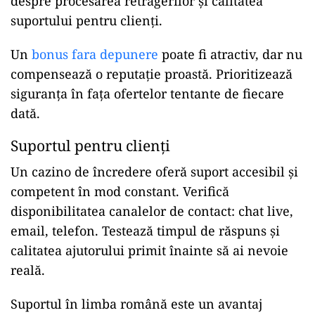
despre procesarea retragerilor și calitatea
suportului pentru clienți.
Un
bonus fara depunere
poate fi atractiv, dar nu
compensează o reputație proastă. Prioritizează
siguranța în fața ofertelor tentante de fiecare
dată.
Suportul pentru clienți
Un cazino de încredere oferă suport accesibil și
competent în mod constant. Verifică
disponibilitatea canalelor de contact: chat live,
email, telefon. Testează timpul de răspuns și
calitatea ajutorului primit înainte să ai nevoie
reală.
Suportul în limba română este un avantaj