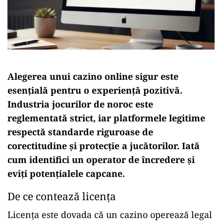
Alegerea unui cazino online sigur este
esențială pentru o experiență pozitivă.
Industria jocurilor de noroc este
reglementată strict, iar platformele legitime
respectă standarde riguroase de
corectitudine și protecție a jucătorilor. Iată
cum identifici un operator de încredere și
eviți potențialele capcane.
De ce contează licența
Licența este dovada că un cazino operează legal