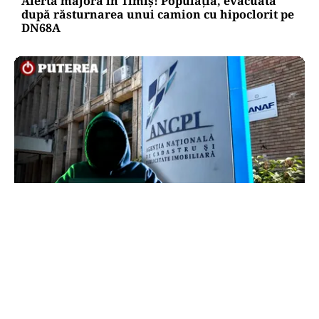
Alertă majoră în Timiș! Populația, evacuată
după răsturnarea unui camion cu hipoclorit pe
DN68A
ECONOMIE
Peste 5.000 de români nu își mai pot cumpăra
casa. Efectul atacului cibernetic de la ANCPI
explicat de un broker