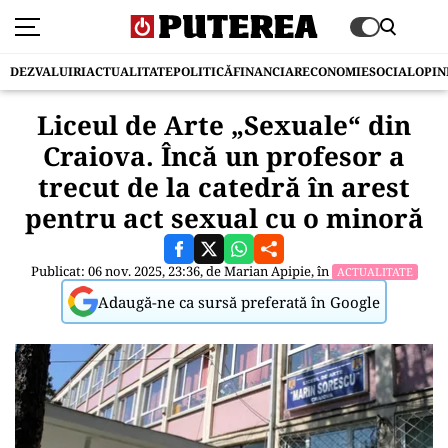
DEZVALUIRI
ACTUALITATE
POLITICĂ
FINANCIAR
ECONOMIE
SOCIAL
OPIN
Liceul de Arte „Sexuale“ din
Craiova. Încă un profesor a
trecut de la catedră în arest
pentru act sexual cu o minoră
Publicat: 06 nov. 2025, 23:36, de
Marian Apipie
, în
ACTUALITATE
Adaugă-ne ca sursă preferată în Google