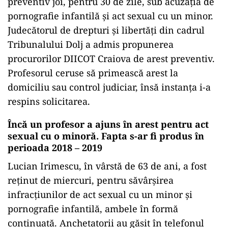
preventiv joi, pentru 30 de zile, sub acuzația de
pornografie infantilă și act sexual cu un minor.
Judecătorul de drepturi și libertăți din cadrul
Tribunalului Dolj a admis propunerea
procurorilor DIICOT Craiova de arest preventiv.
Profesorul ceruse să primească arest la
domiciliu sau control judiciar, însă instanța i-a
respins solicitarea.
Încă un profesor a ajuns în arest pentru act
sexual cu o minoră. Fapta s-ar fi produs în
perioada 2018 – 2019
Lucian Irimescu, în vârstă de 63 de ani, a fost
reținut de miercuri, pentru săvârșirea
infracțiunilor de act sexual cu un minor și
pornografie infantilă, ambele în formă
continuată. Anchetatorii au găsit în telefonul