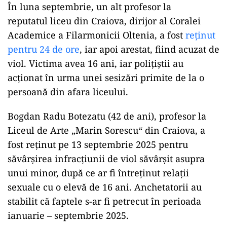
În luna septembrie, un alt profesor la
reputatul liceu din Craiova, dirijor al Coralei
Academice a Filarmonicii Oltenia, a fost
reținut
pentru 24 de ore
, iar apoi arestat, fiind acuzat de
viol. Victima avea 16 ani, iar polițiștii au
acționat în urma unei sesizări primite de la o
persoană din afara liceului.
Bogdan Radu Botezatu (42 de ani), profesor la
Liceul de Arte „Marin Sorescu“ din Craiova, a
fost reţinut pe 13 septembrie 2025 pentru
săvârşirea infracţiunii de viol săvârşit asupra
unui minor, după ce ar fi întreţinut relaţii
sexuale cu o elevă de 16 ani. Anchetatorii au
stabilit că faptele s-ar fi petrecut în perioada
ianuarie – septembrie 2025.