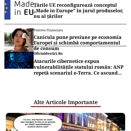
Țările UE reconfigurează conceptul
„Made in Europe” în jurul produselor,
nu al țărilor
Puterea Financiara
Canicula pune presiune pe economia
Europei și schimbă comportamentul
de consum
Oficiuldestiri.ro
Atacurile cibernetice expun
vulnerabilitățile statului român: ANP
repetă scenariul e‑Terra. Ce ascund
comunicările oficiale și cine răspunde
pentru mentenanța IT a instituțiilor
publice
Alte Articole Importante