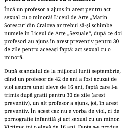
Încă un profesor a ajuns în arest pentru act
sexual cu o minoră! Liceul de Arte „Marin
Sorescu“ din Craiova ar trebui să-și schimbe
numele în Liceul de Arte „Sexuale“, după ce doi
profesori au ajuns în arest preventiv pentru 30
de zile pentru aceeași faptă: act sexual cu o
minoră.
După scandalul de la mijlocul lunii septembrie,
când un profesor de 42 de ani a fost acuzat de
viol asupra unei eleve de 16 ani, faptă care l-a
trimis după gratii pentru 30 de zile (arest
preventiv), un alt profesor a ajuns, joi, în arest
preventiv. În acest caz nu e vorba de viol, ci de
pornografie infantilă și act sexual cu un minor.
Victima: tot o elevă de 16 ani. Fapta s-a produs