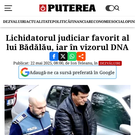
DEZVALUIRI
ACTUALITATE
POLITICĂ
FINANCIAR
ECONOMIE
SOCIAL
OPIN
Lichidatorul judiciar favorit al
lui Bădălău, iar în vizorul DNA
Publicat: 22 mai 2025, 08:00, de
Ion Teleanu
, în
DEZVĂLUIRI
Adaugă-ne ca sursă preferată în Google