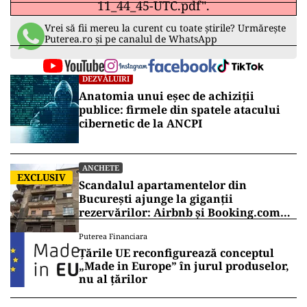
11_44_45-UTC.pdf".
Vrei să fii mereu la curent cu toate știrile? Urmărește
Puterea.ro și pe canalul de WhatsApp
DEZVĂLUIRI
Anatomia unui eșec de achiziții
publice: firmele din spatele atacului
cibernetic de la ANCPI
ANCHETE
EXCLUSIV
Scandalul apartamentelor din
București ajunge la giganții
rezervărilor: Airbnb și Booking.com
anunță măsuri și cer respectarea legii
Puterea Financiara
Țările UE reconfigurează conceptul
„Made in Europe” în jurul produselor,
nu al țărilor