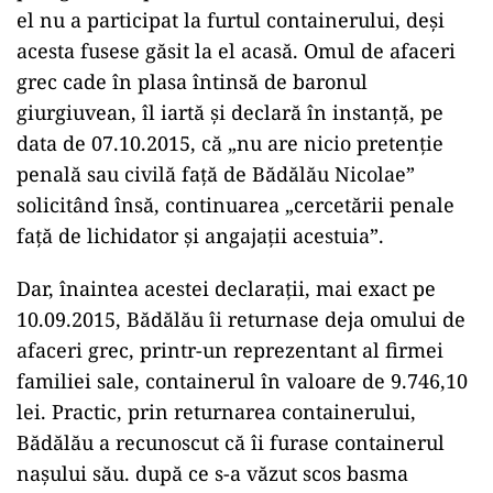
el nu a participat la furtul containerului, deși
acesta fusese găsit la el acasă. Omul de afaceri
grec cade în plasa întinsă de baronul
giurgiuvean, îl iartă și declară în instanță, pe
data de 07.10.2015, că „nu are nicio pretenție
penală sau civilă față de Bădălău Nicolae”
solicitând însă, continuarea „cercetării penale
față de lichidator și angajații acestuia”.
Dar, înaintea acestei declarații, mai exact pe
10.09.2015, Bădălău îi returnase deja omului de
afaceri grec, printr-un reprezentant al firmei
familiei sale, containerul în valoare de 9.746,10
lei. Practic, prin returnarea containerului,
Bădălău a recunoscut că îi furase containerul
nașului său. după ce s-a văzut scos basma