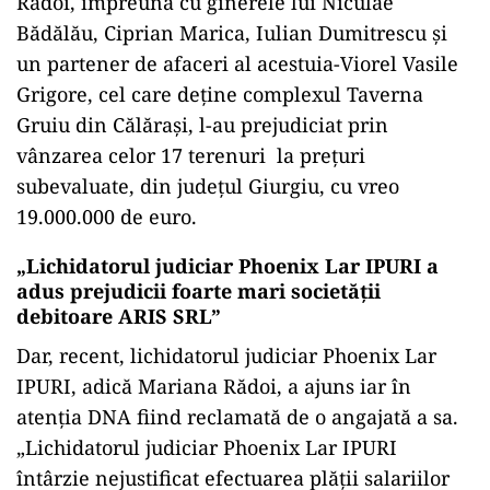
Rădoi, împreună cu ginerele lui Niculae
Bădălău, Ciprian Marica, Iulian Dumitrescu și
un partener de afaceri al acestuia-Viorel Vasile
Grigore, cel care deține complexul Taverna
Gruiu din Călărași, l-au prejudiciat prin
vânzarea celor 17 terenuri la prețuri
subevaluate, din județul Giurgiu, cu vreo
19.000.000 de euro.
„Lichidatorul judiciar Phoenix Lar IPURI a
adus prejudicii foarte mari societății
debitoare ARIS SRL”
Dar, recent, lichidatorul judiciar Phoenix Lar
IPURI, adică Mariana Rădoi, a ajuns iar în
atenția DNA fiind reclamată de o angajată a sa.
„Lichidatorul judiciar Phoenix Lar IPURI
întârzie nejustificat efectuarea plății salariilor