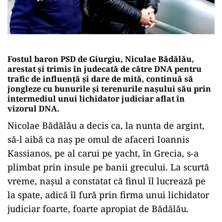
Fostul baron PSD de Giurgiu, Niculae Bădălău,
arestat și trimis în judecată de către DNA pentru
trafic de influență și dare de mită, continuă să
jongleze cu bunurile și terenurile nașului său prin
intermediul unui lichidator judiciar aflat în
vizorul DNA.
Nicolae Bădălău a decis ca, la nunta de argint,
să-l aibă ca naș pe omul de afaceri Ioannis
Kassianos, pe al carui pe yacht, în Grecia, s-a
plimbat prin insule pe banii grecului. La scurtă
vreme, nașul a constatat că finul îl lucrează pe
la spate, adică îl fură prin firma unui lichidator
judiciar foarte, foarte apropiat de Bădălău.