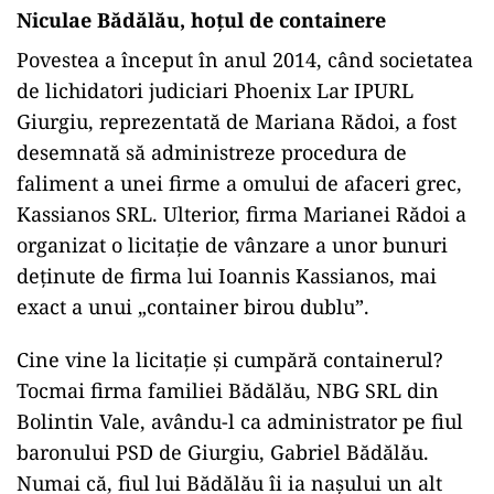
Niculae Bădălău, hoțul de containere
Povestea a început în anul 2014, când societatea
de lichidatori judiciari Phoenix Lar IPURL
Giurgiu, reprezentată de Mariana Rădoi, a fost
desemnată să administreze procedura de
faliment a unei firme a omului de afaceri grec,
Kassianos SRL. Ulterior, firma Marianei Rădoi a
organizat o licitație de vânzare a unor bunuri
deținute de firma lui Ioannis Kassianos, mai
exact a unui „container birou dublu”.
Cine vine la licitație și cumpără containerul?
Tocmai firma familiei Bădălău, NBG SRL din
Bolintin Vale, avându-l ca administrator pe fiul
baronului PSD de Giurgiu, Gabriel Bădălău.
Numai că, fiul lui Bădălău îi ia nașului un alt