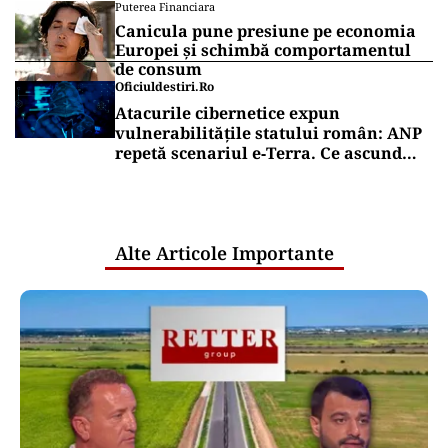
Puterea Financiara
Canicula pune presiune pe economia
Europei și schimbă comportamentul
de consum
Oficiuldestiri.ro
Atacurile cibernetice expun
vulnerabilitățile statului român: ANP
repetă scenariul e‑Terra. Ce ascund
comunicările oficiale și cine răspunde
pentru mentenanța IT a instituțiilor
publice
Alte Articole Importante