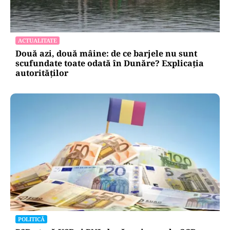
ACTUALITATE
Două azi, două mâine: de ce barjele nu sunt
scufundate toate odată în Dunăre? Explicația
autorităților
POLITICĂ