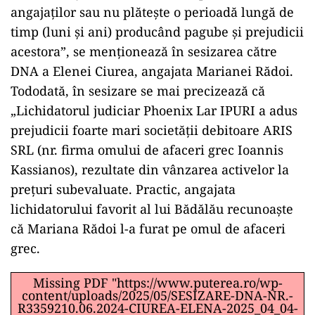
angajaților sau nu plătește o perioadă lungă de
timp (luni și ani) producând pagube și prejudicii
acestora”, se menționează în sesizarea către
DNA a Elenei Ciurea, angajata Marianei Rădoi.
Tododată, în sesizare se mai precizează că
„Lichidatorul judiciar Phoenix Lar IPURI a adus
prejudicii foarte mari societății debitoare ARIS
SRL (nr. firma omului de afaceri grec Ioannis
Kassianos), rezultate din vânzarea activelor la
prețuri subevaluate. Practic, angajata
lichidatorului favorit al lui Bădălău recunoaște
că Mariana Rădoi l-a furat pe omul de afaceri
grec.
Missing PDF "https://www.puterea.ro/wp-
content/uploads/2025/05/SESIZARE-DNA-NR.-
R3359210.06.2024-CIUREA-ELENA-2025_04_04-