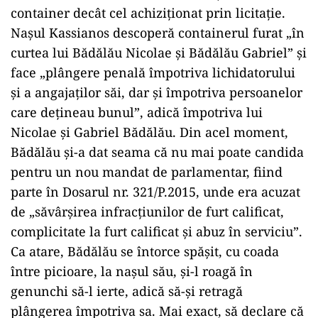
container decât cel achiziționat prin licitație.
Nașul Kassianos descoperă containerul furat „în
curtea lui Bădălău Nicolae și Bădălău Gabriel” și
face „plângere penală împotriva lichidatorului
și a angajaților săi, dar și împotriva persoanelor
care dețineau bunul”, adică împotriva lui
Nicolae și Gabriel Bădălău. Din acel moment,
Bădălău și-a dat seama că nu mai poate candida
pentru un nou mandat de parlamentar, fiind
parte în Dosarul nr. 321/P.2015, unde era acuzat
de „săvârșirea infracțiunilor de furt calificat,
complicitate la furt calificat și abuz în serviciu”.
Ca atare, Bădălău se întorce spășit, cu coada
între picioare, la nașul său, și-l roagă în
genunchi să-l ierte, adică să-și retragă
plângerea împotriva sa. Mai exact, să declare că