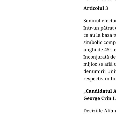
Articolul 3
Semnul elector
într-un pătrat 
ce au la baza 
simbolic compu
unghi de 45°, c
înconjurată de
mijloc se află
denumirii Uni
respectiv în l
„Candidatul A
George Crin 
Deciziile Alian