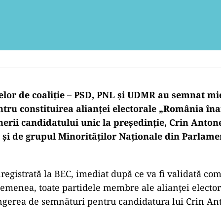
delor de coaliție – PSD, PNL și UDMR au semnat mi
tru constituirea alianței electorale „România înai
nerii candidatului unic la președinție, Crin Anton
ă și de grupul Minorităților Naționale din Parlame
înregistrată la BEC, imediat după ce va fi validată c
semenea, toate partidele membre ale alianței elector
ngerea de semnături pentru candidatura lui Crin An