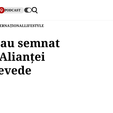
PODCAST
TERNAȚIONAL
LIFESTYLE
e au semnat
Alianței
revede