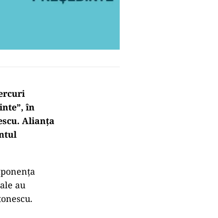
ercuri
nte”, în
escu. Alianța
ntul
omponența
ale au
tonescu.