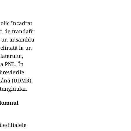
olic încadrat
ci de trandafir
ă, un ansamblu
clinată la un
laterului,
ea PNL. În
brevierile
mână (UDMR),
tunghiular.
 domnul
le/filialele