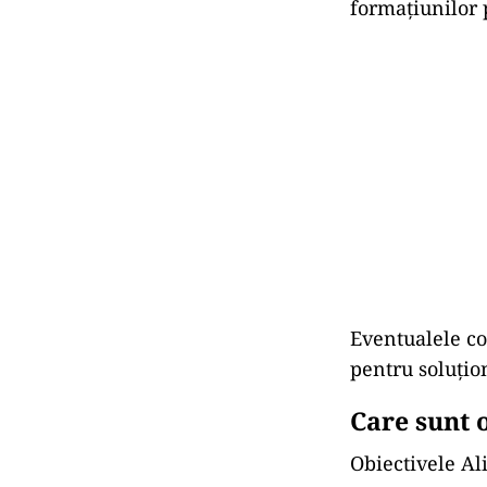
formațiunilor 
Eventualele con
pentru soluțio
Care sunt o
Obiectivele Ali