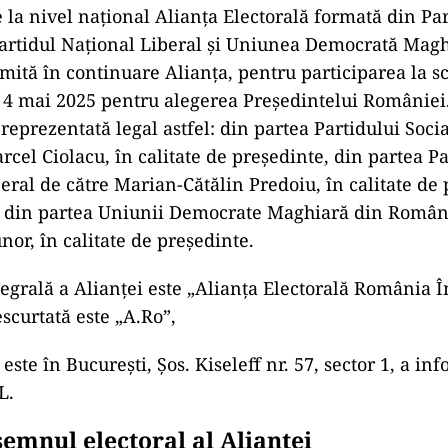
e la nivel național Alianța Electorală formată din Par
artidul Național Liberal și Uniunea Democrată Magh
tă în continuare Alianța, pentru participarea la sc
n 4 mai 2025 pentru alegerea Președintelui României
 reprezentată legal astfel: din partea Partidului Soc
rcel Ciolacu, în calitate de președinte, din partea Pa
eral de către Marian-Cătălin Predoiu, în calitate de
și din partea Uniunii Democrate Maghiară din Român
r, în calitate de președinte.
grală a Alianței este „Alianța Electorală România În
curtată este „A.Ro”,
 este în București, Șos. Kiseleff nr. 57, sector 1, a in
L.
semnul electoral al Alianței