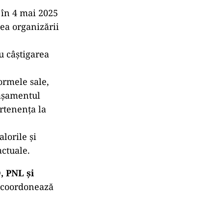
 în 4 mai 2025
ea organizării
u câștigarea
ormele sale,
tașamentul
rtenența la
alorile și
actuale.
, PNL și
i coordonează