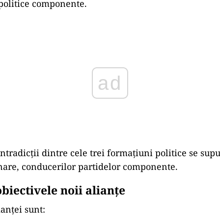
politice componente.
ad
tradicții dintre cele trei formațiuni politice se supu
nare, conducerilor partidelor componente.
biectivele noii alianțe
anței sunt: