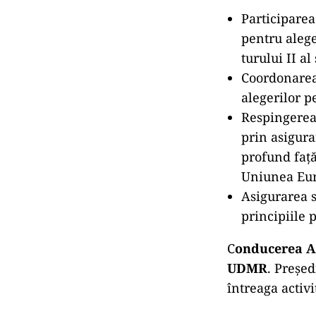
Participarea
pentru alege
turului II al
Coordonarea 
alegerilor p
Respingerea 
prin asigura
profund față
Uniunea Eu
Asigurarea s
principiile 
C
onducerea Ali
UDMR
. Preșe
întreaga activi