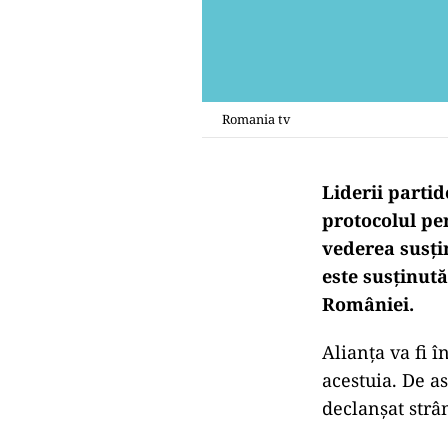
Romania tv
Liderii parti
protocolul pen
vederea susți
este susținut
României.
Alianța va fi 
acestuia. De a
declanșat strâ