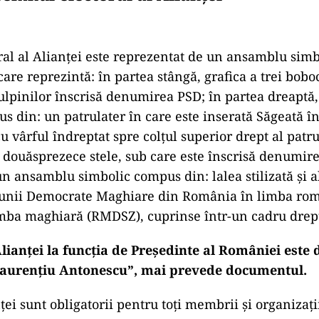
al al Alianței este reprezentat de un ansamblu simb
care reprezintă: în partea stângă, grafica a trei bobo
tulpinilor înscrisă denumirea PSD; în partea dreapt
s din: un patrulater în care este inserată Săgeată în
u vârful îndreptat spre colțul superior drept al patru
 douăsprezece stele, sub care este înscrisă denumir
 un ansamblu simbolic compus din: lalea stilizată și a
unii Democrate Maghiare din România în limba ro
imba maghiară (RMDSZ), cuprinse într-un cadru drep
lianței la funcția de Președinte al României este
Laurențiu Antonescu”, mai prevede documentul.
ței sunt obligatorii pentru toți membrii și organizații