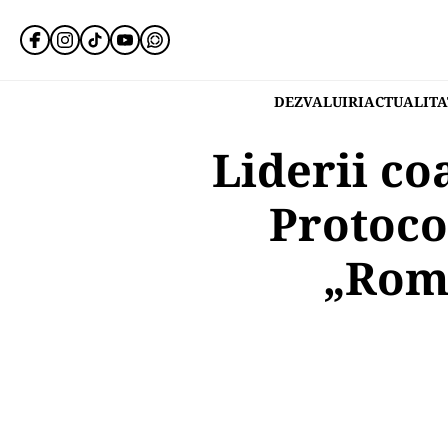
DEZVALUIRI
ACTUALITA
Liderii co
Protoco
„Româ