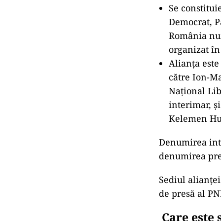
Se constitui
Democrat, P
România numi
organizat î
Alianța este
către Ion-Ma
Național Lib
interimar, 
Kelemen Huno
Denumirea inte
denumirea pres
Sediul alianței
de presă al PN
Care este 