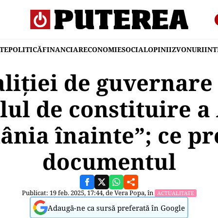
TE
POLITICĂ
FINANCIAR
ECONOMIE
SOCIAL
OPINII
ZVONURI
IN
aliției de guvernar
lul de constituire a 
nia înainte”; ce p
documentul
Publicat: 19 feb. 2025, 17:44, de
Vera Popa
, în
ACTUALITATE
Adaugă-ne ca sursă preferată în Google