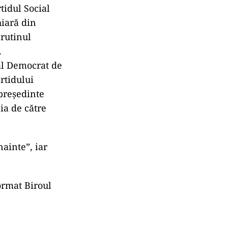
tidul Social
iară din
rutinul
.
ial Democrat de
rtidului
 președinte
ia de către
ainte”, iar
format Biroul