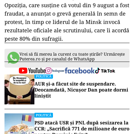
Opoziţia, care susţine că votul din 9 august a fost
fraudat, a anunţat o grevă generală în semn de
protest, în timp ce liderul de la Minsk invocă
rezultatele oficiale ale scrutinului, care îi acordă
peste 80% din sufragii.
Vrei să fii mereu la curent cu toate știrile? Urmărește
Puterea.ro și pe canalul de WhatsApp
POLITICĂ
AUR și-a făcut site de suspendare.
Deocamdată, Nicușor Dan poate dormi
liniștit
POLITICĂ
PSD atacă USR și PNL după sesizarea la
CCR: „Sacrifică 771 de milioane de euro