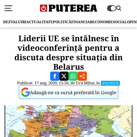
DEZVALUIRI
ACTUALITATE
POLITICĂ
FINANCIAR
ECONOMIE
SOCIAL
OPIN
Liderii UE se întâlnesc în
videoconferință pentru a
discuta despre situația din
Belarus
Publicat: 17 aug. 2020, 15:56, de
Eva Mihai
, în
POLITICĂ
Adaugă-ne ca sursă preferată în Google