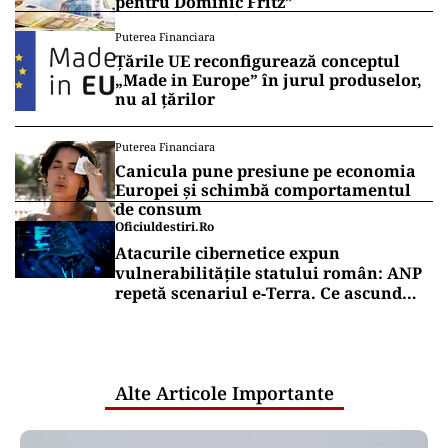
pentru Dominic Fritz”
Puterea Financiara
Țările UE reconfigurează conceptul
„Made in Europe” în jurul produselor,
nu al țărilor
Puterea Financiara
Canicula pune presiune pe economia
Europei și schimbă comportamentul
de consum
Oficiuldestiri.ro
Atacurile cibernetice expun
vulnerabilitățile statului român: ANP
repetă scenariul e‑Terra. Ce ascund
comunicările oficiale și cine răspunde
pentru mentenanța IT a instituțiilor
publice
Alte Articole Importante