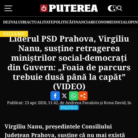
DEZVALUIRI
ACTUALITATE
POLITICĂ
FINANCIAR
ECONOMIE
SOCIAL
OPIN
EXCLUSIV
Liderul PSD Prahova, Virgiliu
Nanu, susține retragerea
miniștrilor social-democrați
din Guvern: „Foaia de parcurs
trebuie dusă până la capăt”
(VIDEO)
Publicat: 23 apr. 2026, 11:42, de
Andreea Pavaloiu
și
Rona David
, în
POLITICĂ
Virgiliu Nanu, președintele Consiliului
Județean Prahova, susține că nu mai există