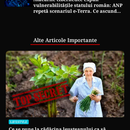
vulnerabilitățile statului român: ANP
repetă scenariul e‑Terra. Ce ascund
comunicările oficiale și cine răspunde
pentru mentenanța IT a instituțiilor
publice
Alte Articole Importante
LIFESTYLE
Ce se pune la rădăcina leușteanului ca să