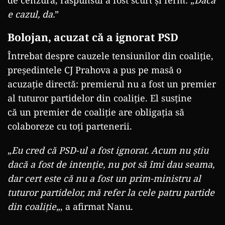
de cenzură, răspunsul a fost scurt și ferm: „
Dacă
e cazul, da.
”
Bolojan, acuzat că a ignorat PSD
Întrebat despre cauzele tensiunilor din coaliție,
președintele CJ Prahova a pus pe masă o
acuzație directă: premierul nu a fost un premier
al tuturor partidelor din coaliție. El susține
că un premier de coaliție are obligația să
colaboreze cu toți partenerii.
„
Eu cred că PSD-ul a fost ignorat. Acum nu știu
dacă a fost de intenție, nu pot să îmi dau seama,
dar cert este că nu a fost un prim-ministru al
tuturor partidelor, mă refer la cele patru partide
din coaliție
„, a afirmat Nanu.