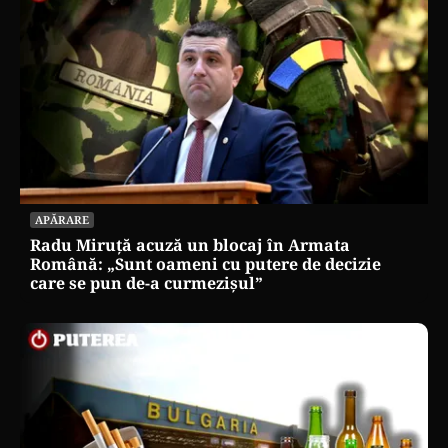
APĂRARE
Radu Miruță acuză un blocaj în Armata
Română: „Sunt oameni cu putere de decizie
care se pun de-a curmezișul”