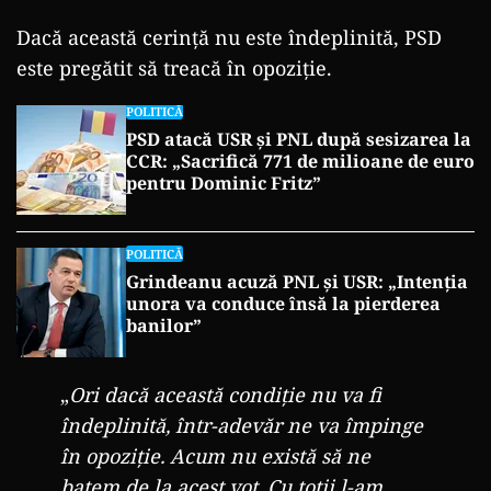
Dacă această cerință nu este îndeplinită, PSD
este pregătit să treacă în opoziție.
POLITICĂ
PSD atacă USR și PNL după sesizarea la
CCR: „Sacrifică 771 de milioane de euro
pentru Dominic Fritz”
POLITICĂ
Grindeanu acuză PNL și USR: „Intenția
unora va conduce însă la pierderea
banilor”
„
Ori dacă această condiție nu va fi
îndeplinită, într-adevăr ne va împinge
în opoziție. Acum nu există să ne
batem de la acest vot. Cu toții l-am