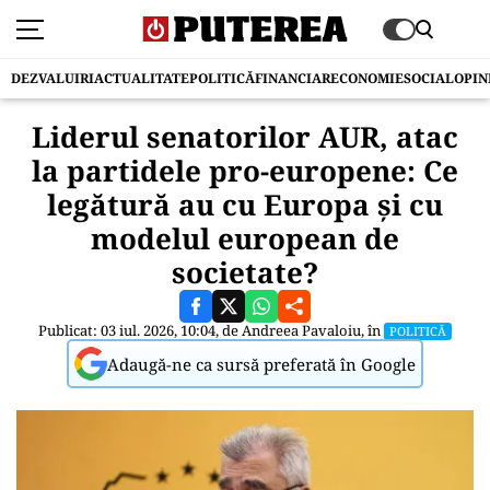
DEZVALUIRI
ACTUALITATE
POLITICĂ
FINANCIAR
ECONOMIE
SOCIAL
OPIN
Liderul senatorilor AUR, atac
la partidele pro-europene: Ce
legătură au cu Europa şi cu
modelul european de
societate?
Publicat: 03 iul. 2026, 10:04, de
Andreea Pavaloiu
, în
POLITICĂ
Adaugă-ne ca sursă preferată în Google