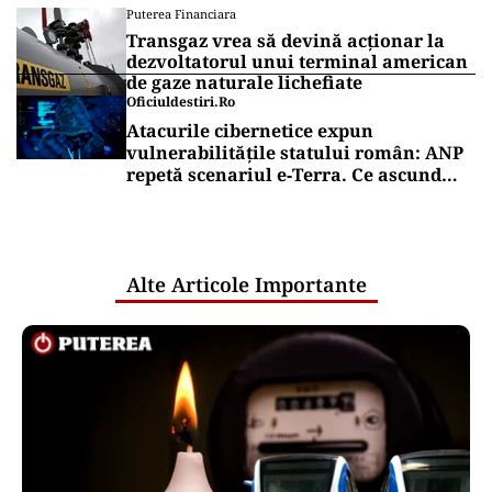
Puterea Financiara
Transgaz vrea să devină acționar la
dezvoltatorul unui terminal american
de gaze naturale lichefiate
Oficiuldestiri.ro
Atacurile cibernetice expun
vulnerabilitățile statului român: ANP
repetă scenariul e‑Terra. Ce ascund
comunicările oficiale și cine răspunde
pentru mentenanța IT a instituțiilor
publice
Alte Articole Importante