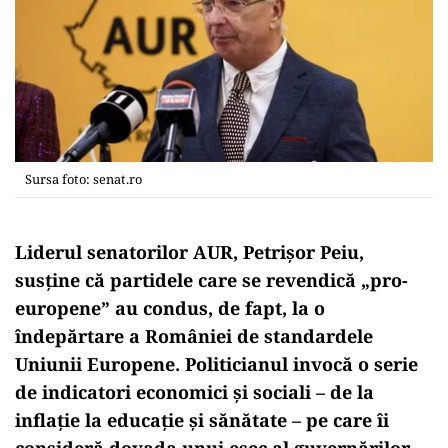
Sursa foto: senat.ro
Liderul senatorilor AUR, Petrişor Peiu,
susţine că partidele care se revendică „pro-
europene” au condus, de fapt, la o
îndepărtare a României de standardele
Uniunii Europene.
Politicianul invocă o serie
de indicatori economici şi sociali – de la
inflaţie la educaţie şi sănătate – pe care îi
consideră dovada unui eşec al guvernărilor