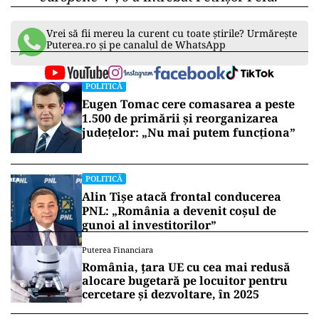
Vrei să fii mereu la curent cu toate știrile? Urmărește
Puterea.ro și pe canalul de WhatsApp
POLITICĂ
Eugen Tomac cere comasarea a peste
1.500 de primării și reorganizarea
județelor: „Nu mai putem funcționa”
POLITICĂ
Alin Tișe atacă frontal conducerea
PNL: „România a devenit coșul de
gunoi al investitorilor”
Puterea Financiara
România, țara UE cu cea mai redusă
alocare bugetară pe locuitor pentru
cercetare și dezvoltare, în 2025