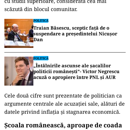
cu studii superioare, considerată cea mai
scăzută din blocul comunitar.
POLITICĂ
Traian Băsescu, sceptic față de o
suspendare a președintelui Nicușor
Dan
POLITICĂ
„Întâlnirile ascunse ale șacalilor
politicii românești”- Victor Negrescu
acuză o apropiere între PNL și AUR
Cele două cifre sunt prezentate de politician ca
argumente centrale ale acuzaţiei sale, alături de
datele privind inflaţia şi stagnarea economică.
Şcoala românească, aproape de coada