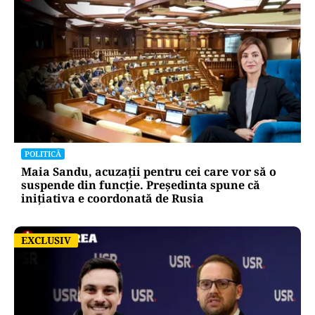
POLITICĂ
Maia Sandu, acuzații pentru cei care vor să o
suspende din funcție. Președinta spune că
inițiativa e coordonată de Rusia
EXCLUSIV
EXCLUSIV