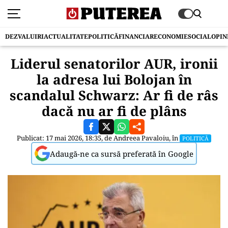
DEZVALUIRI
ACTUALITATE
POLITICĂ
FINANCIAR
ECONOMIE
SOCIAL
OPIN
Liderul senatorilor AUR, ironii
la adresa lui Bolojan în
scandalul Schwarz: Ar fi de râs
dacă nu ar fi de plâns
Publicat: 17 mai 2026, 18:35, de
Andreea Pavaloiu
, în
POLITICĂ
Adaugă-ne ca sursă preferată în Google