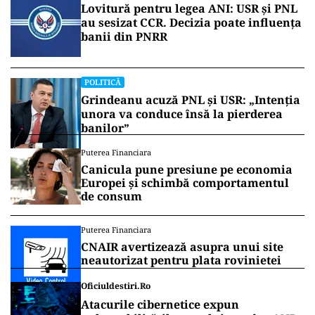
Lovitură pentru legea ANI: USR și PNL
au sesizat CCR. Decizia poate influența
banii din PNRR
POLITICĂ
Grindeanu acuză PNL și USR: „Intenția
unora va conduce însă la pierderea
banilor”
Puterea Financiara
Canicula pune presiune pe economia
Europei și schimbă comportamentul
de consum
Puterea Financiara
CNAIR avertizează asupra unui site
neautorizat pentru plata rovinietei
Oficiuldestiri.ro
Atacurile cibernetice expun