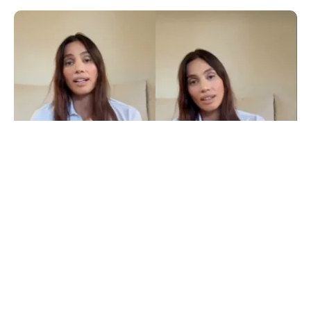
LIFESTYLE
Alina Pușcău, ajunge pe masa de operație:
„UCLA încearcă să-mi salveze viața”
TOS
Politica Cookies
Protecția Datelor Personale
Despre Noi
Publicitate
Echipa
© 2026, toate drepturile rezervate puterea.ro