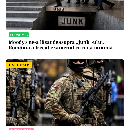
ECONOMIE
Moody’s ne-a lăsat deasupra „junk”-ului.
România a trecut examenul cu nota minimă
EXCLUSIV
EXCLUSIV