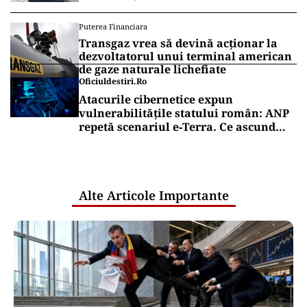
Puterea Financiara
Transgaz vrea să devină acționar la
dezvoltatorul unui terminal american
de gaze naturale lichefiate
Oficiuldestiri.ro
Atacurile cibernetice expun
vulnerabilitățile statului român: ANP
repetă scenariul e‑Terra. Ce ascund
comunicările oficiale și cine răspunde
pentru mentenanța IT a instituțiilor
publice
Alte Articole Importante