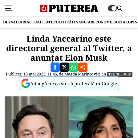
DEZVALUIRI
ACTUALITATE
POLITICĂ
FINANCIAR
ECONOMIE
SOCIAL
OPIN
Linda Yaccarino este
directorul general al Twitter, a
anunțat Elon Musk
Publicat: 13 mai 2023, 11:45, de
Magda Marincovici
, în
TEHNOLOGIE
Adaugă-ne ca sursă preferată în Google