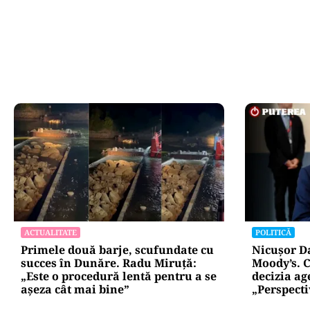
ACTUALITATE
POLITICĂ
Primele două barje, scufundate cu
Nicușor D
succes în Dunăre. Radu Miruță:
Moody’s. C
„Este o procedură lentă pentru a se
decizia ag
așeza cât mai bine”
„Perspect