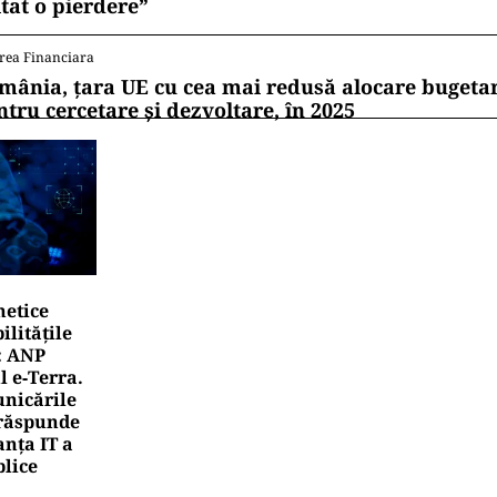
itat o pierdere”
rea Financiara
mânia, țara UE cu cea mai redusă alocare bugetar
ntru cercetare și dezvoltare, în 2025
netice
litățile
: ANP
l e‑Terra.
nicările
e răspunde
nța IT a
blice