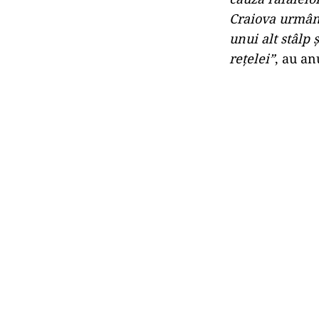
Craiova urmân
unui alt stâlp
rețelei”
, au an