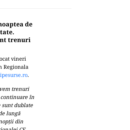
 noaptea de
tate.
nt trenuri
ocat vineri
în Regionala
ripesurse.ro
.
avem trenuri
 continuare în
e sunt dublate
 de lungă
nopții din
gionalei CF