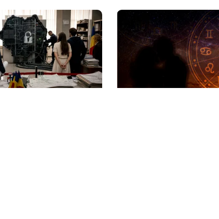
HOROSCOP
evine săptămâna
Horoscop 8 august 2026. 
după aproape o lună de
trec prin momente de c
m vor fi reluate
despărțire sau o veste n
ile
le schimbă planurile
litica Cookies
Protecția Datelor Personale
Despre Noi
Publicitate