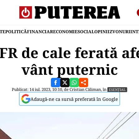
TE
POLITICĂ
FINANCIAR
ECONOMIE
SOCIAL
OPINII
ZVONURI
IN
CFR de cale ferată af
vânt puternic
Publicat: 14 iul. 2023, 10:10, de
Cristian Căliman
, în
ESENȚIAL
Adaugă-ne ca sursă preferată în Google