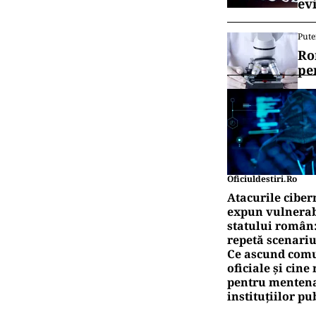
ev
Pute
Ro
pe
Oficiuldestiri.ro
Atacurile ciber
expun vulnerabi
statului român
repetă scenariu
Ce ascund comu
oficiale și cin
pentru mentena
instituțiilor pu