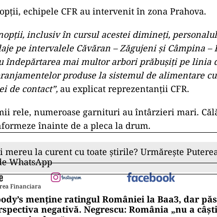
opții, echipele CFR au intervenit în zona Prahova.
opții, inclusiv în cursul acestei dimineți, personalul
ilaje pe intervalele Căvăran – Zăgujeni și Câmpina – F
 îndepărtarea mai multor arbori prăbușiți pe linia d
ranjamentelor produse la sistemul de alimentare cu
iei de contact”,
au explicat reprezentanții CFR.
ii rele, numeroase garnituri au întârzieri mari. Călă
 informeze înainte de a pleca la drum.
ii mereu la curent cu toate știrile? Urmărește Puterea
 de WhatsApp
rea Financiara
ody’s menține ratingul României la Baa3, dar pă
rspectiva negativă. Negrescu: România „nu a câști