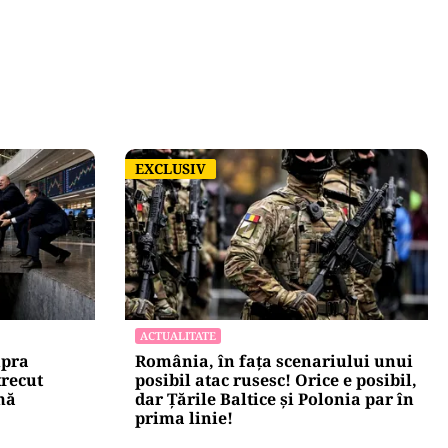
EXCLUSIV
EXCLUSIV
ACTUALITATE
upra
România, în fața scenariului unui
trecut
posibil atac rusesc! Orice e posibil,
mă
dar Țările Baltice și Polonia par în
prima linie!