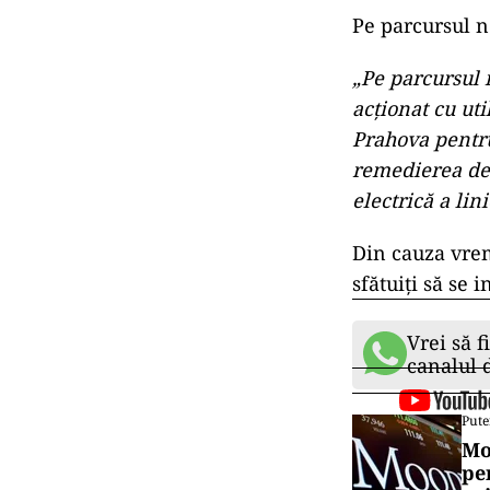
Pe parcursul n
„Pe parcursul n
acționat cu ut
Prahova pentru
remedierea de
electrică a lin
Din cauza vrem
sfătuiți să se
Vrei să f
canalul
Pute
Mo
pe