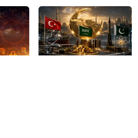
INTERNAȚIONAL
Trei zodii
Se naște un „NATO sunnit”: Arabia
umpănă: o
Saudită, Turcia și Pakistan își
eașteptată
unesc forțele militare
Echipa