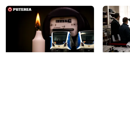
ENERGIE
ACTUALITATE
Dunărea seacă, Cernavodă se
e-Terra r
apropie de oprirea totală.
viitoare, 
Guvernul a trimis o alertă
blocaj. Cu
Comisiei Europene
operațiun
TOS
Po