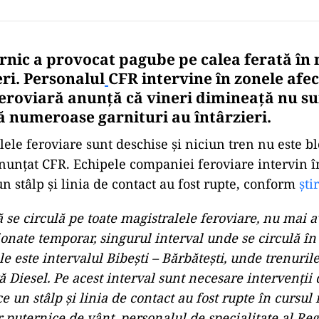
rnic a provocat pagube pe calea ferată în
eri. Personalul
CFR intervine în zonele afec
roviară anunță că vineri dimineață nu su
să numeroase garnituri au întârzieri.
lele feroviare sunt deschise și niciun tren nu este bl
nunțat CFR. Echipele companiei feroviare intervin 
n stâlp și linia de contact au fost rupte, conform
ști
ă se circulă pe toate magistralele feroviare, nu mai 
ționate temporar, singurul interval unde se circulă în
le este intervalul Bibești – Bărbătești, unde trenuril
ă Diesel. Pe acest interval sunt necesare intervenții
 un stâlp și linia de contact au fost rupte în cursul 
r puternice de vânt, personalul de specialitate al Re