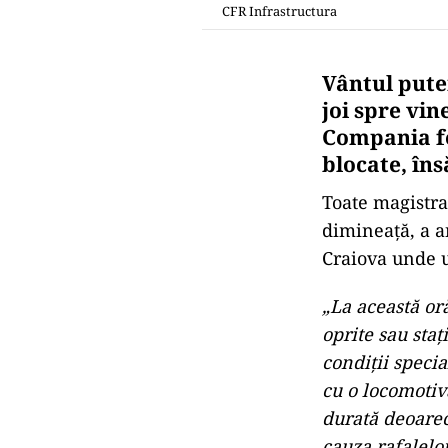
CFR Infrastructura
Vântul pute
joi spre vin
Compania fe
blocate, în
Toate magistra
dimineață, a a
Craiova unde u
„La această or
oprite sau sta
condiții specia
cu o locomotiv
durată deoarece
cauza rafalelo