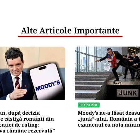
Alte Articole Importante
ECONOMIE
an, după decizia
Moody’s ne-a lăsat deas
e câștigă românii din
„junk”-ului. România a 
enției de rating:
examenul cu nota mini
iva rămâne rezervată”