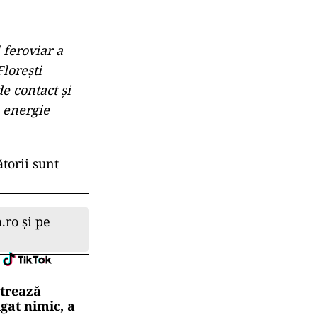
 feroviar a
lorești
e contact și
 energie
torii sunt
.ro și pe
strează
gat nimic, a