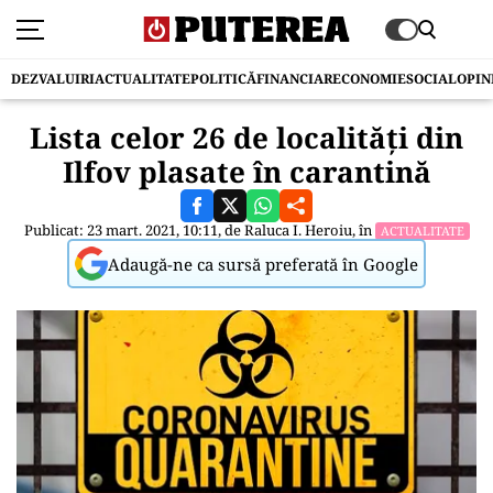
DEZVALUIRI
ACTUALITATE
POLITICĂ
FINANCIAR
ECONOMIE
SOCIAL
OPIN
Lista celor 26 de localități din
Ilfov plasate în carantină
Publicat: 23 mart. 2021, 10:11, de
Raluca I. Heroiu
, în
ACTUALITATE
Adaugă-ne ca sursă preferată în Google