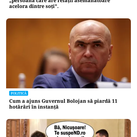
„persoana care are relații asemănătoare
acelora dintre soți”.
POLITICĂ
Cum a ajuns Guvernul Bolojan să piardă 11
hotărâri în instanță