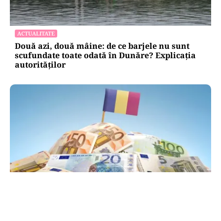
ACTUALITATE
Două azi, două mâine: de ce barjele nu sunt
scufundate toate odată în Dunăre? Explicația
autorităților
POLITICĂ
PSD atacă USR și PNL după sesizarea la CCR: