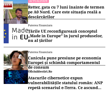
ACTUALITATE
Retter, gata cu 7 luni înainte de termen
pe A0 Nord. Care este situația reală a
descărcărilor
Puterea Financiara
Țările UE reconfigurează conceptul
„Made in Europe” în jurul produselor,
nu al țărilor
Puterea Financiara
Canicula pune presiune pe economia
Europei și schimbă comportamentul
de consum
Oficiuldestiri.ro
Atacurile cibernetice expun
vulnerabilitățile statului român: ANP
repetă scenariul e‑Terra. Ce ascund
comunicările oficiale și cine răspunde
pentru mentenanța IT a instituțiilor
publice