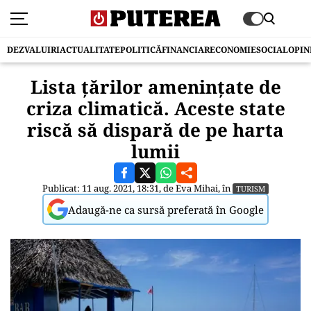
DEZVALUIRI
ACTUALITATE
POLITICĂ
FINANCIAR
ECONOMIE
SOCIAL
OPIN
Lista țărilor amenințate de
criza climatică. Aceste state
riscă să dispară de pe harta
lumii
Publicat: 11 aug. 2021, 18:31, de
Eva Mihai
, în
TURISM
Adaugă-ne ca sursă preferată în Google