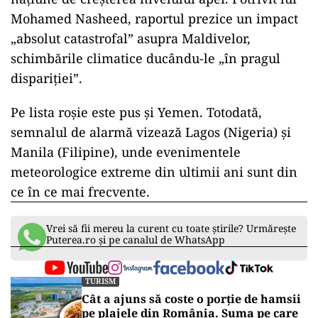
Mohamed Nasheed, raportul prezice un impact
„absolut catastrofal” asupra Maldivelor,
schimbările climatice ducându-le „în pragul
dispariției”.
Pe lista roșie este pus și Yemen. Totodată,
semnalul de alarmă vizează Lagos (Nigeria) și
Manila (Filipine), unde evenimentele
meteorologice extreme din ultimii ani sunt din
ce în ce mai frecvente.
Vrei să fii mereu la curent cu toate știrile? Urmărește
Puterea.ro și pe canalul de WhatsApp
TURISM
Cât a ajuns să coste o porție de hamsii
pe plajele din România. Suma pe care