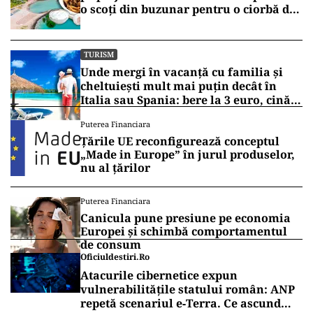
o scoți din buzunar pentru o ciorbă de
pește sau saramură de crap la Eforie
Nord
TURISM
Unde mergi în vacanță cu familia și
cheltuiești mult mai puțin decât în
Italia sau Spania: bere la 3 euro, cină
completă sub 100 de euro
Puterea Financiara
Țările UE reconfigurează conceptul
„Made in Europe” în jurul produselor,
nu al țărilor
Puterea Financiara
Canicula pune presiune pe economia
Europei și schimbă comportamentul
de consum
Oficiuldestiri.ro
Atacurile cibernetice expun
vulnerabilitățile statului român: ANP
repetă scenariul e‑Terra. Ce ascund