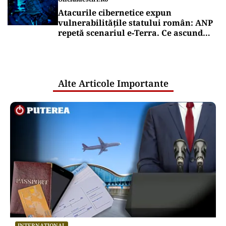
Atacurile cibernetice expun
vulnerabilitățile statului român: ANP
repetă scenariul e‑Terra. Ce ascund
comunicările oficiale și cine răspunde
pentru mentenanța IT a instituțiilor
publice
Alte Articole Importante
INTERNAȚIONAL