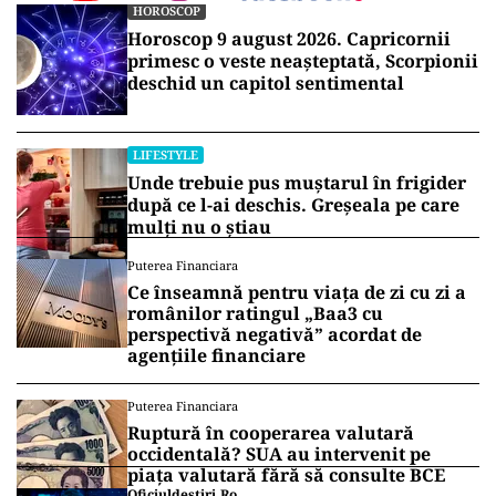
HOROSCOP
Horoscop 9 august 2026. Capricornii
primesc o veste neașteptată, Scorpionii
deschid un capitol sentimental
LIFESTYLE
Unde trebuie pus muștarul în frigider
după ce l-ai deschis. Greșeala pe care
mulți nu o știau
Puterea Financiara
Ce înseamnă pentru viața de zi cu zi a
românilor ratingul „Baa3 cu
perspectivă negativă” acordat de
agențiile financiare
Puterea Financiara
Ruptură în cooperarea valutară
occidentală? SUA au intervenit pe
piața valutară fără să consulte BCE
Oficiuldestiri.ro