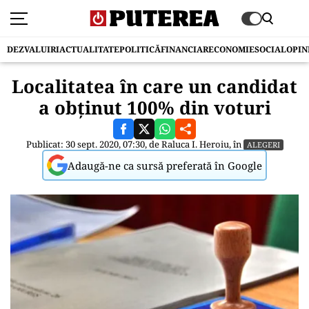
DEZVALUIRI
ACTUALITATE
POLITICĂ
FINANCIAR
ECONOMIE
SOCIAL
OPIN
Localitatea în care un candidat
a obţinut 100% din voturi
Publicat: 30 sept. 2020, 07:30, de
Raluca I. Heroiu
, în
ALEGERI
Adaugă-ne ca sursă preferată în Google