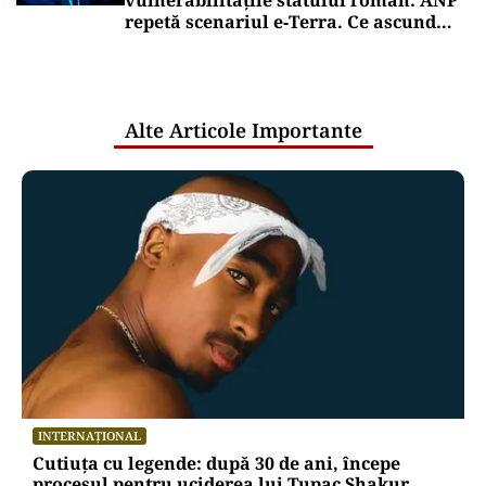
vulnerabilitățile statului român: ANP
repetă scenariul e‑Terra. Ce ascund
comunicările oficiale și cine răspunde
pentru mentenanța IT a instituțiilor
publice
Alte Articole Importante
INTERNAȚIONAL
Cutiuța cu legende: după 30 de ani, începe
procesul pentru uciderea lui Tupac Shakur