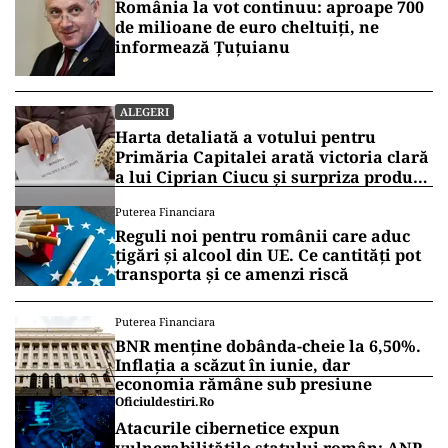
România la vot continuu: aproape 700
de milioane de euro cheltuiți, ne
informează Țuțuianu
ALEGERI
Harta detaliată a votului pentru
Primăria Capitalei arată victoria clară
a lui Ciprian Ciucu și surpriza produsă
de Anca Alexandrescu
Puterea Financiara
Reguli noi pentru românii care aduc
țigări și alcool din UE. Ce cantități pot
transporta și ce amenzi riscă
Puterea Financiara
BNR menține dobânda-cheie la 6,50%.
Inflația a scăzut în iunie, dar
economia rămâne sub presiune
Oficiuldestiri.ro
Atacurile cibernetice expun