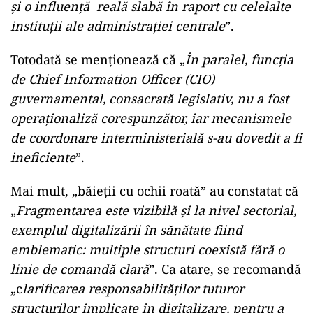
și o influență reală slabă în raport cu celelalte
instituții ale administrației centrale
”.
Totodată se menționează că „
În paralel, funcția
de Chief Information Officer (CIO)
guvernamental, consacrată legislativ, nu a fost
operaționaliză corespunzător, iar mecanismele
de coordonare interministerială s-au dovedit a fi
ineficiente
”.
Mai mult, „băieții cu ochii roată” au constatat că
„
Fragmentarea este vizibilă și la nivel sectorial,
exemplul digitalizării în sănătate fiind
emblematic: multiple structuri coexistă fără o
linie de comandă clară
”. Ca atare, se recomandă
„c
larificarea responsabilităților tuturor
structurilor implicate în digitalizare, pentru a