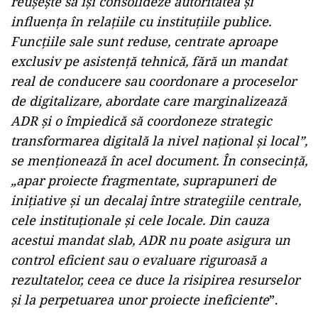
reușește să își consolideze autoritatea și
influența în relațiile cu instituțiile publice.
Funcțiile sale sunt reduse, centrate aproape
exclusiv pe asistență tehnică, fără un mandat
real de conducere sau coordonare a proceselor
de digitalizare, abordate care marginalizează
ADR și o împiedică să coordoneze strategic
transformarea digitală la nivel național și local”,
se menționează în acel document. În consecință,
„apar proiecte fragmentate, suprapuneri de
inițiative și un decalaj între strategiile centrale,
cele instituționale și cele locale. Din cauza
acestui mandat slab, ADR nu poate asigura un
control eficient sau o evaluare riguroasă a
rezultatelor, ceea ce duce la risipirea resurselor
și la perpetuarea unor proiecte ineficiente
”.