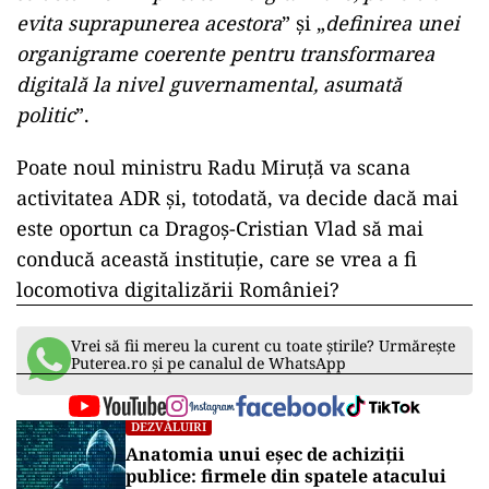
evita suprapunerea acestora
” și „
definirea unei
organigrame coerente pentru transformarea
digitală la nivel guvernamental, asumată
politic
”.
Poate noul ministru Radu Miruță va scana
activitatea ADR și, totodată, va decide dacă mai
este oportun ca Dragoș-Cristian Vlad să mai
conducă această instituție, care se vrea a fi
locomotiva digitalizării României?
Vrei să fii mereu la curent cu toate știrile? Urmărește
Puterea.ro și pe canalul de WhatsApp
DEZVĂLUIRI
Anatomia unui eșec de achiziții
publice: firmele din spatele atacului