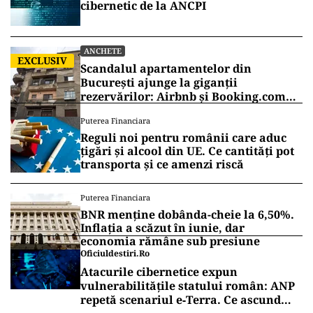
cibernetic de la ANCPI
ANCHETE
EXCLUSIV
Scandalul apartamentelor din
București ajunge la giganții
rezervărilor: Airbnb și Booking.com
anunță măsuri și cer respectarea legii
Puterea Financiara
Reguli noi pentru românii care aduc
țigări și alcool din UE. Ce cantități pot
transporta și ce amenzi riscă
Puterea Financiara
BNR menține dobânda-cheie la 6,50%.
Inflația a scăzut în iunie, dar
economia rămâne sub presiune
Oficiuldestiri.ro
Atacurile cibernetice expun
vulnerabilitățile statului român: ANP
repetă scenariul e‑Terra. Ce ascund