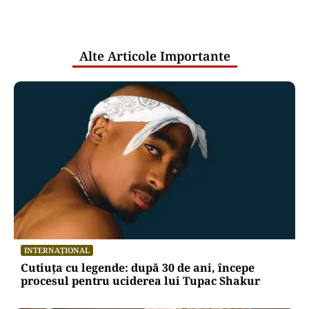
comunicările oficiale și cine răspunde
pentru mentenanța IT a instituțiilor
publice
Alte Articole Importante
INTERNAȚIONAL
Cutiuța cu legende: după 30 de ani, începe
procesul pentru uciderea lui Tupac Shakur