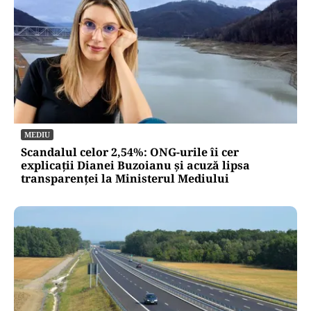
MEDIU
Scandalul celor 2,54%: ONG-urile îi cer
explicații Dianei Buzoianu și acuză lipsa
transparenței la Ministerul Mediului