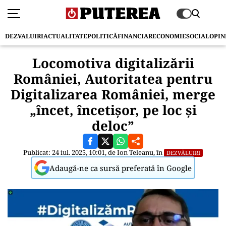
DEZVALUIRI
ACTUALITATE
POLITICĂ
FINANCIAR
ECONOMIE
SOCIAL
OPIN
Locomotiva digitalizării
României, Autoritatea pentru
Digitalizarea României, merge
„încet, încetișor, pe loc și
deloc”
Publicat: 24 iul. 2025, 10:01, de
Ion Teleanu
, în
DEZVĂLUIRI
Adaugă-ne ca sursă preferată în Google