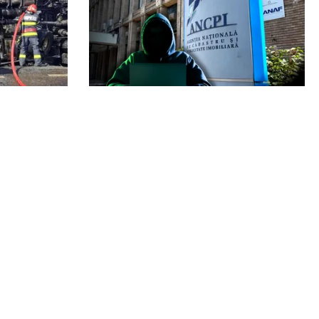
ECONOMIE
Populația,
Peste 5.000 de români nu își mai
rea unui
pot cumpăra casa. Efectul atacului
e DN68A
cibernetic de la ANCPI explicat de
un broker
Echipa