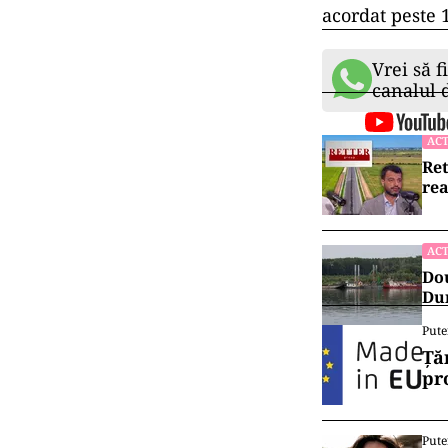
acordat peste 1
Vrei să f
canalul
ACT
Ret
rea
ACT
Dou
Dun
Pute
Ță
pr
Pute