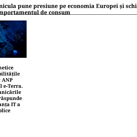
nicula pune presiune pe economia Europei și sc
mportamentul de consum
netice
litățile
: ANP
l e‑Terra.
nicările
e răspunde
nța IT a
blice