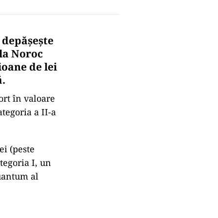
ă depăşeşte
 la Noroc
ioane de lei
.
port în valoare
ategoria a II-a
ei (peste
tegoria I, un
cuantum al