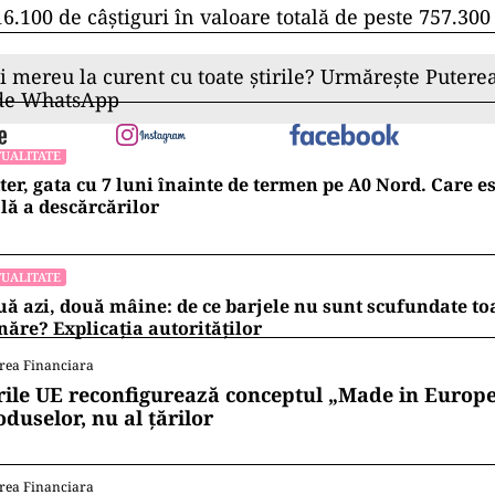
6.100 de câştiguri în valoare totală de peste 757.300 
ii mereu la curent cu toate știrile? Urmărește Puterea
 de WhatsApp
UALITATE
ter, gata cu 7 luni înainte de termen pe A0 Nord. Care es
lă a descărcărilor
UALITATE
ă azi, două mâine: de ce barjele nu sunt scufundate to
ăre? Explicația autorităților
rea Financiara
rile UE reconfigurează conceptul „Made in Europe
oduselor, nu al țărilor
rea Financiara