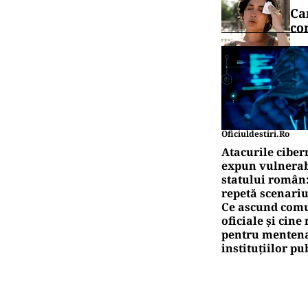
Ca
co
Oficiuldestiri.ro
Atacurile ciber
expun vulnerabi
statului român
repetă scenariu
Ce ascund comu
oficiale și cin
pentru mentena
instituțiilor pu