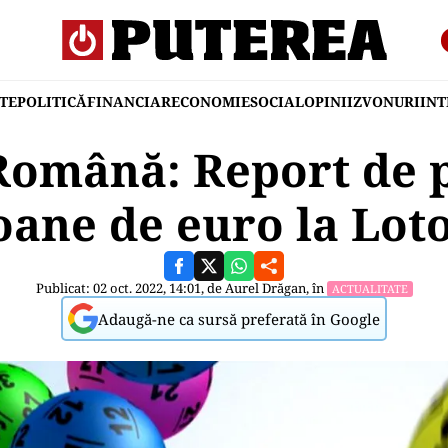
TE
POLITICĂ
FINANCIAR
ECONOMIE
SOCIAL
OPINII
ZVONURI
IN
Română: Report de p
oane de euro la Loto
Publicat: 02 oct. 2022, 14:01, de
Aurel Drăgan
, în
ACTUALITATE
Adaugă-ne ca sursă preferată în Google