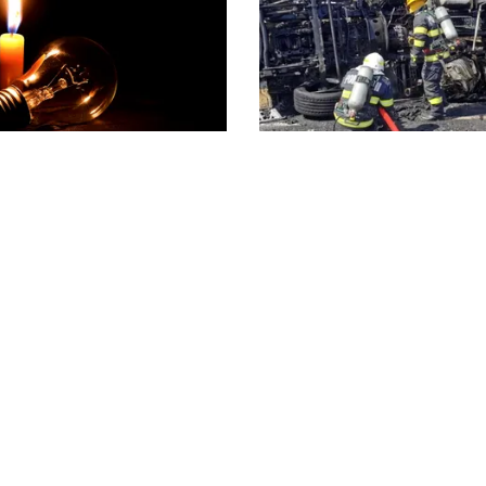
ACTUALITATE
e blackout? Guvernul
Alertă majoră în Timiș! 
măsurile de criză și
evacuată după răsturna
e limitarea consumului
camion cu hipoclorit p
litica Cookies
Protecția Datelor Personale
Despre Noi
Publicitate
© 2026, toate drepturile rezervate puterea.ro