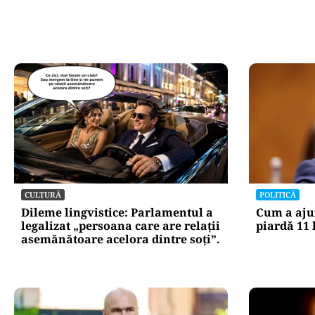
CULTURĂ
POLITICĂ
Dileme lingvistice: Parlamentul a
Cum a aju
legalizat „persoana care are relații
piardă 11 
asemănătoare acelora dintre soți”.