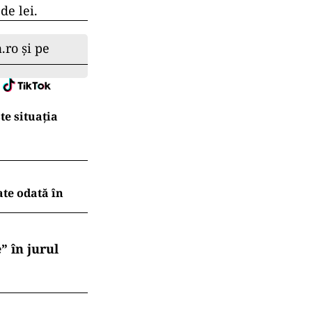
de lei.
.ro și pe
te situația
ate odată în
” în jurul