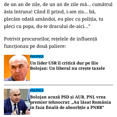
de un an de zile, de un an de zile mă… cumătrul
ăsta întruna! Când îl prind, i-am zis… bă,
plecăm odată amândoi, eu plec cu poliția, tu
pleci cu popa, du-te dracului de-aici…”
Potrivit procurorilor, rețelele de influență
funcționau pe două paliere:
POLITICĂ
Un lider USR îl critică dur pe Ilie
Bolojan: Un liberal nu crește taxele
POLITICĂ
Bolojan acuză PSD și AUR. PNL vrea
premier tehnocrat: „Au lăsat România
în faza finală de absorbţie a PNRR”