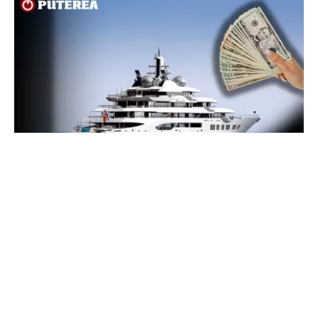
INTERNAȚIONAL
Megayahtul Amadea, confiscat de americani de
la un oligarh rus, a fost scos la vânzare. Noul
proprietar a scos din conturi 187 de milioane de
dolari
TOS
Politica Cookies
Protecția Datelor Personale
Despre Noi
Publicitate
Echipa