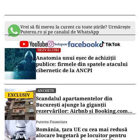
Vrei să fii mereu la curent cu toate știrile? Urmărește
Puterea.ro și pe canalul de WhatsApp
DEZVĂLUIRI
Anatomia unui eșec de achiziții
publice: firmele din spatele atacului
cibernetic de la ANCPI
ANCHETE
EXCLUSIV
Scandalul apartamentelor din
București ajunge la giganții
rezervărilor: Airbnb și Booking.com
anunță măsuri și cer respectarea legii
Puterea Financiara
România, țara UE cu cea mai redusă
alocare bugetară pe locuitor pentru