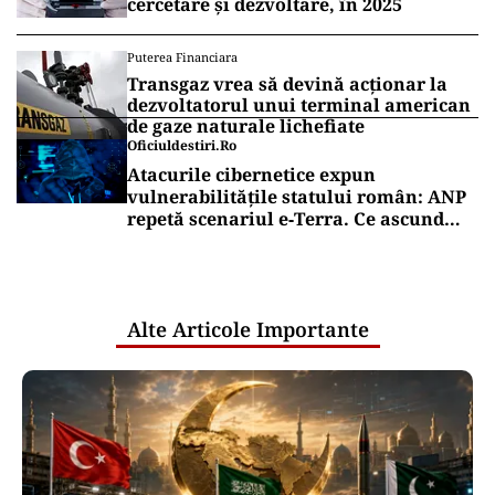
cercetare și dezvoltare, în 2025
Puterea Financiara
Transgaz vrea să devină acționar la
dezvoltatorul unui terminal american
de gaze naturale lichefiate
Oficiuldestiri.ro
Atacurile cibernetice expun
vulnerabilitățile statului român: ANP
repetă scenariul e‑Terra. Ce ascund
comunicările oficiale și cine răspunde
pentru mentenanța IT a instituțiilor
publice
Alte Articole Importante