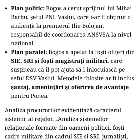
Plan politic:
Bogos a cerut sprijinul lui Mihai
Barbu, șeful PNL Vaslui, care i-ar fi obținut o
audiență la premierul Ilie Bolojan,
responsabil de coordonarea ANSVSA la nivel
național.
Plan paralel:
Bogos a apelat la foști ofițeri din
SIE, SRI și foști magistrați militari
, care
susțineau că îl pot ajuta să-l înlocuiască pe
șeful DSV Vaslui. Metodele folosite ar fi inclus
șantaj, amenințări și oferirea de avantaje
pentru Ponea.
Analiza procurorilor evidențiază caracterul
sistemic al rețelei: „Analiza sistemelor
relaționale formate din oameni politici, foști
cadre militare din cadrul SIE și SRI, jurnaliști,