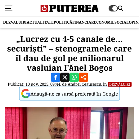
DEZVALUIRI
ACTUALITATE
POLITICĂ
FINANCIAR
ECONOMIE
SOCIAL
OPIN
„Lucrez cu 4-5 canale de…
securiști” – stenogramele care
îl dau de gol pe milionarul
vasluian Fănel Bogos
Publicat: 10 nov. 2025, 09:44, de
Andrei Ceausescu
, în
DEZVĂLUIRI
Adaugă-ne ca sursă preferată în Google