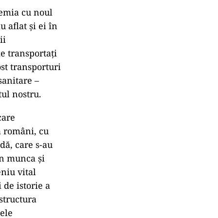
emia cu noul
 aflat și ei în
ii
ie transportați
ost transporturi
sanitare –
tul nostru.
care
a români, cu
ndă, care s-au
in munca și
niu vital
 de istorie a
structura
ele