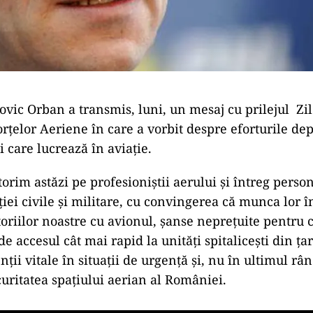
vic Orban a transmis, luni, un mesaj cu prilejul Zil
rţelor Aeriene în care a vorbit despre eforturile de
 care lucrează în aviație.
 astăzi pe profesioniștii aerului și întreg person
iei civile și militare, cu convingerea că munca lor
toriilor noastre cu avionul, șanse neprețuite pentru c
e accesul cât mai rapid la unități spitalicești din ța
nții vitale în situații de urgență și, nu în ultimul r
curitatea spațiului aerian al României.