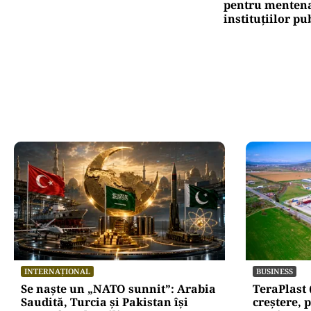
pentru mentena
instituțiilor pu
INTERNAȚIONAL
BUSINESS
Se naște un „NATO sunnit”: Arabia
TeraPlast 
Saudită, Turcia și Pakistan își
creștere, p