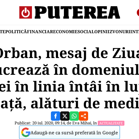
TE
POLITICĂ
FINANCIAR
ECONOMIE
SOCIAL
OPINII
ZVONURI
IN
rban, mesaj de Ziua
ucrează în domeniul 
 ei în linia întâi în 
iață, alături de medi
Publicat: 20 iul. 2020, 09:14, de
Eva Mihai
, în
ACTUALITATE
Adaugă-ne ca sursă preferată în Google