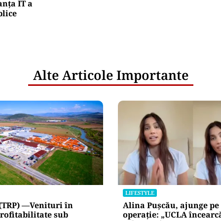
nța IT a
blice
Alte Articole Importante
LIFESTYLE
(TRP) —Venituri în
Alina Pușcău, ajunge pe
rofitabilitate sub
operație: „UCLA încearc