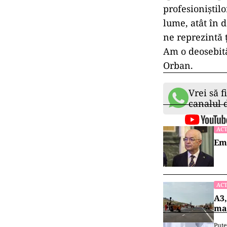
profesioniștil
lume, atât în d
ne reprezintă
Am o deosebită
Orban.
Vrei să f
canalul
ACT
Emi
ACT
A3,
mai
Pute