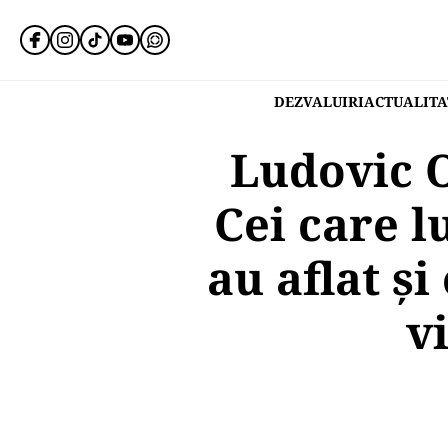
DEZVALUIRI
ACTUALITA
Ludovic O
Cei care l
au aflat și
v