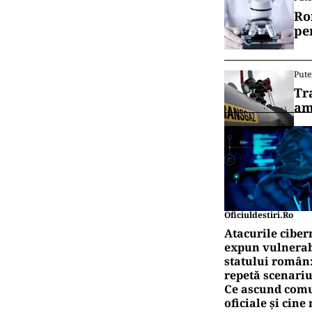
Ro
pe
Pute
Tr
am
Oficiuldestiri.ro
Atacurile ciber
expun vulnerabi
statului român
repetă scenariu
Ce ascund comu
oficiale și cin