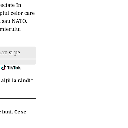
eciate în
plul celor care
E sau NATO.
emierului
.ro și pe
lții la rând!”
 luni. Ce se