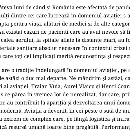
a luni de când și România este afectată de pand
lți dintre cei care lucrează în domeniul aviației s-au
lupta pentru viață, alături de medici și de alte categor
u existat cazuri de pacienți care au avut nevoie să f
calea aerului, la spitale aflate la distanțe mari, au f
eriale sanitare absolut necesare în contextul crizei 
 care toți cei implicați merită recunoștința și respec
 tradiție îndelungată în domeniul aviației, pe 
 de astăzi o duc mai departe. Ne mândrim și astăzi, c
ri ai aviației, Traian Vuia, Aurel Vlaicu și Henri Coa
is ce părea în vremea lor de nerealizat, dar care, pr
or, au contribuit la apariția și dezvoltarea unui dome
odernă. Aviația a devenit, în cei peste o sută de ani
 extrem de complex care, pe lângă logistica și infra
lică resursă umană foarte bine pregătită. Performanț