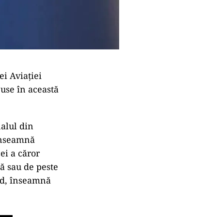
ei Aviaţiei
puse în această
alul din
 înseamnă
ei a căror
ră sau de peste
ând, înseamnă