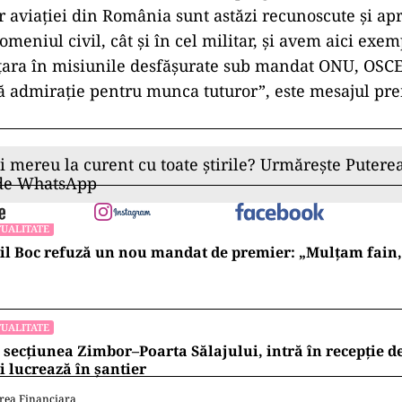
or aviației din România sunt astăzi recunoscute și apr
omeniul civil, cât și în cel militar, și avem aici exem
 țara în misiunile desfășurate sub mandat ONU, OSC
 admirație pentru munca tuturor”, este mesajul pr
ii mereu la curent cu toate știrile? Urmărește Puterea
 de WhatsApp
UALITATE
l Boc refuză un nou mandat de premier: „Mulțam fain, a
UALITATE
 secțiunea Zimbor–Poarta Sălajului, intră în recepție de
 lucrează în șantier
rea Financiara