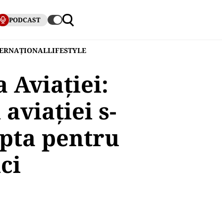
PODCAST
TERNAȚIONAL
LIFESTYLE
 Aviaţiei:
aviației s-
lupta pentru
ci