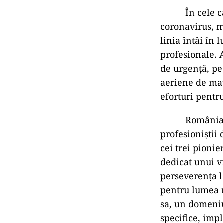
În cele câtev
coronavirus, mu
linia întâi în 
profesionale. A
de urgență, pe 
aeriene de mat
eforturi pentru
România are o
profesioniștii
cei trei pionie
dedicat unui v
perseverența l
pentru lumea m
sa, un domeniu
specifice, imp