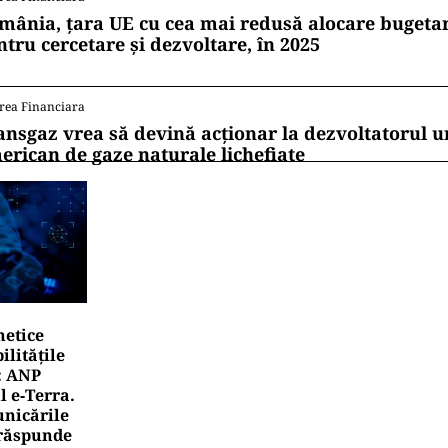
mânia, țara UE cu cea mai redusă alocare bugetar
ntru cercetare și dezvoltare, în 2025
rea Financiara
ansgaz vrea să devină acționar la dezvoltatorul u
erican de gaze naturale lichefiate
netice
litățile
: ANP
l e‑Terra.
nicările
e răspunde