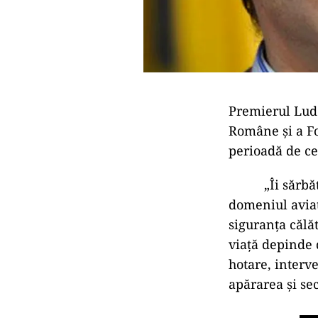
Premierul Ludo
Române şi a Fo
perioadă de cei
„Îi sărbătorim
domeniul aviaț
siguranța călă
viață depinde d
hotare, interve
apărarea și se