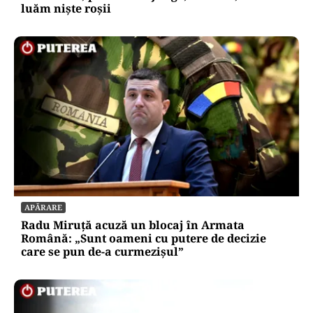
luăm niște roșii
APĂRARE
Radu Miruță acuză un blocaj în Armata
Română: „Sunt oameni cu putere de decizie
care se pun de-a curmezișul”