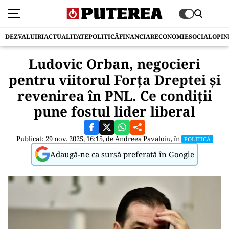
DEZVALUIRI
ACTUALITATE
POLITICĂ
FINANCIAR
ECONOMIE
SOCIAL
OPIN
Ludovic Orban, negocieri
pentru viitorul Forța Dreptei și
revenirea în PNL. Ce condiții
pune fostul lider liberal
Publicat: 29 nov. 2025, 16:15, de
Andreea Pavaloiu
, în
POLITICĂ
Adaugă-ne ca sursă preferată în Google