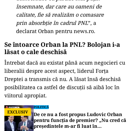
însemnate, dar care au oameni de
calitate, fie să realizăm o comasare
prin absorbţie în cadrul PNL
”, a
declarat Orban pentru news.ro.
Se întoarce Orban la PNL? Bolojan i-a
lăsat o cale deschisă
Întrebat dacă au existat până acum negocieri cu
liberalii despre acest aspect, liderul Forța
Dreptei a transmis că nu. A lăsat însă deschisă
posibilitatea ca astfel de discuții să aibă loc în
viitorul apropiat.
POLITICĂ
EXCLUSIV
De ce nu a fost propus Ludovic Orban
pentru funcția de premier? „Nu cred că
președintele m-ar fi luat în