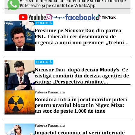
Vrei să fii mereu la curent cu toate știrile? Urmărește
Puterea.ro și pe canalul de WhatsApp
POLITICĂ
Presiune pe Nicușor Dan din partea
PNL. Liberalii cer desemnarea de
urgență a unui nou premier: „Trebuie
să iasă fum alb de la Cotroceni!”
POLITICĂ
Nicușor Dan, după decizia Moody’s. Ce
câștigă românii din decizia agenției de
rating: „Perspectiva rămâne
rezervată”
Puterea Financiara
România intră în jocul marilor puteri
pentru uraniul blocat în Niger. Miza:
un stoc de peste 1.000 de tone
Puterea Financiara
Impactul economic al verii infernale