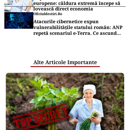
europene: căldura extremă începe să
lovească direct economia
Oficiuldestiri.ro
Atacurile cibernetice expun
vulnerabilitățile statului român: ANP
repetă scenariul e‑Terra. Ce ascund
comunicările oficiale și cine răspunde
pentru mentenanța IT a instituțiilor
publice
Alte Articole Importante