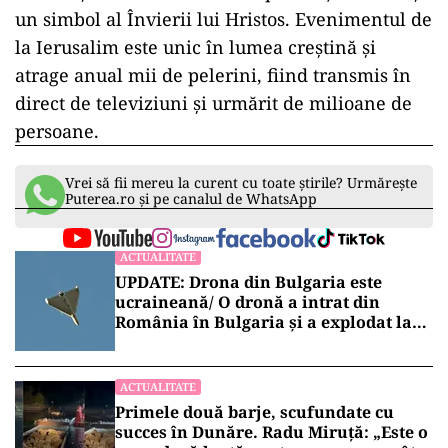
un simbol al Învierii lui Hristos. Evenimentul de
la Ierusalim este unic în lumea creștină și
atrage anual mii de pelerini, fiind transmis în
direct de televiziuni și urmărit de milioane de
persoane.
Vrei să fii mereu la curent cu toate știrile? Urmărește
Puterea.ro și pe canalul de WhatsApp
ACTUALITATE
UPDATE: Drona din Bulgaria este
ucraineană/ O dronă a intrat din
România în Bulgaria şi a explodat la
100 de metri de graniţă
ACTUALITATE
Primele două barje, scufundate cu
succes în Dunăre. Radu Miruță: „Este o