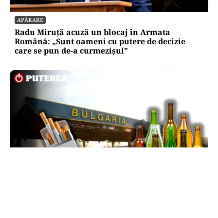
APĂRARE
Radu Miruță acuză un blocaj în Armata
Română: „Sunt oameni cu putere de decizie
care se pun de-a curmezișul”
LIFESTYLE
Reguli noi la vamă: Câte țigări și cât alcool mai
poți aduce din Bulgaria cu sacoșa