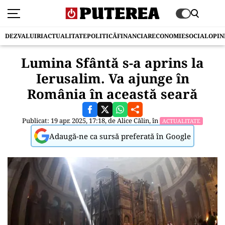
DEZVALUIRI
ACTUALITATE
POLITICĂ
FINANCIAR
ECONOMIE
SOCIAL
OPIN
Lumina Sfântă s-a aprins la
Ierusalim. Va ajunge în
România în această seară
Publicat: 19 apr. 2025, 17:18, de
Alice Călin
, în
ACTUALITATE
Adaugă-ne ca sursă preferată în Google