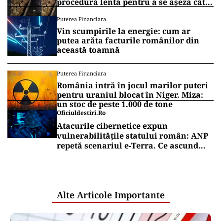
procedură lentă pentru a se așeza cât
mai bine”
Puterea Financiara
Vin scumpirile la energie: cum ar
putea arăta facturile românilor din
această toamnă
Puterea Financiara
România intră în jocul marilor puteri
pentru uraniul blocat în Niger. Miza:
un stoc de peste 1.000 de tone
Oficiuldestiri.ro
Atacurile cibernetice expun
vulnerabilitățile statului român: ANP
repetă scenariul e‑Terra. Ce ascund
comunicările oficiale și cine răspunde
pentru mentenanța IT a instituțiilor
publice
Alte Articole Importante