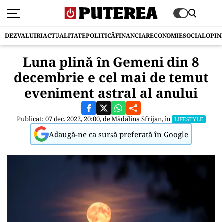
DEZVALUIRI
ACTUALITATE
POLITICĂ
FINANCIAR
ECONOMIE
SOCIAL
OPIN
Luna plină în Gemeni din 8
decembrie e cel mai de temut
eveniment astral al anului
Publicat: 07 dec. 2022, 20:00, de
Mădălina Sfrijan
, în
LIFESTYLE
Adaugă-ne ca sursă preferată în Google