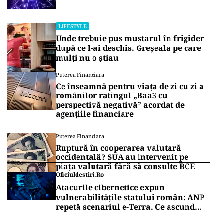
LIFESTYLE
Unde trebuie pus muștarul în frigider
după ce l-ai deschis. Greșeala pe care
mulți nu o știau
Puterea Financiara
Ce înseamnă pentru viața de zi cu zi a
românilor ratingul „Baa3 cu
perspectivă negativă” acordat de
agențiile financiare
Puterea Financiara
Ruptură în cooperarea valutară
occidentală? SUA au intervenit pe
piața valutară fără să consulte BCE
Oficiuldestiri.ro
Atacurile cibernetice expun
vulnerabilitățile statului român: ANP
repetă scenariul e‑Terra. Ce ascund
comunicările oficiale și cine răspunde