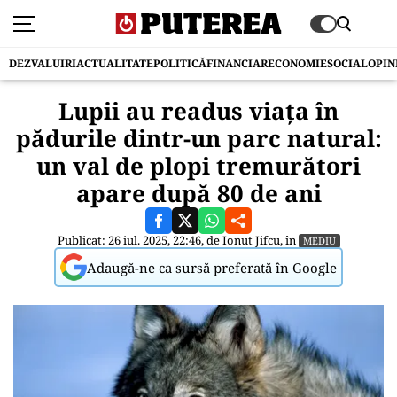
DEZVALUIRI
ACTUALITATE
POLITICĂ
FINANCIAR
ECONOMIE
SOCIAL
OPIN
Lupii au readus viața în
pădurile dintr-un parc natural:
un val de plopi tremurători
apare după 80 de ani
Publicat: 26 iul. 2025, 22:46, de
Ionut Jifcu
, în
MEDIU
Adaugă-ne ca sursă preferată în Google