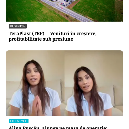
BUSINESS
TeraPlast (TRP) —Venituri în creștere,
profitabilitate sub presiune
LIFESTYLE
Alina Pușcău, ajunge pe masa de operație: