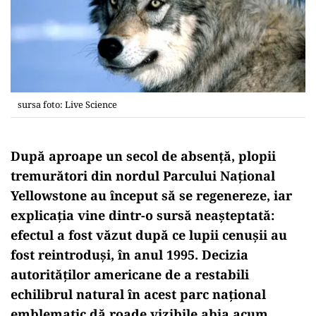
sursa foto: Live Science
După aproape un secol de absență, plopii
tremurători din nordul Parcului Național
Yellowstone au început să se regenereze, iar
explicația vine dintr-o sursă neașteptată:
efectul a fost văzut după ce lupii cenușii au
fost reintroduşi, în anul 1995. Decizia
autorităților americane de a restabili
echilibrul natural în acest parc național
emblematic dă roade vizibile abia acum,