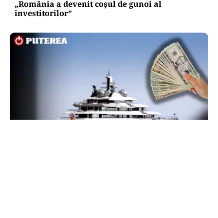
„România a devenit coșul de gunoi al
investitorilor”
INTERNAȚIONAL
Megayahtul Amadea, confiscat de americani de
la un oligarh rus, a fost scos la vânzare. Noul
proprietar a scos din conturi 187 de milioane de
dolari