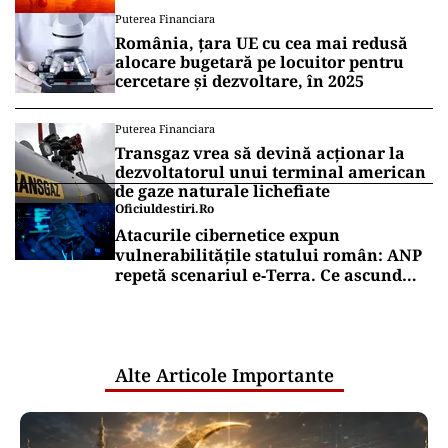
Puterea Financiara
România, țara UE cu cea mai redusă
alocare bugetară pe locuitor pentru
cercetare și dezvoltare, în 2025
Puterea Financiara
Transgaz vrea să devină acționar la
dezvoltatorul unui terminal american
de gaze naturale lichefiate
Oficiuldestiri.ro
Atacurile cibernetice expun
vulnerabilitățile statului român: ANP
repetă scenariul e‑Terra. Ce ascund
comunicările oficiale și cine răspunde
pentru mentenanța IT a instituțiilor
publice
Alte Articole Importante