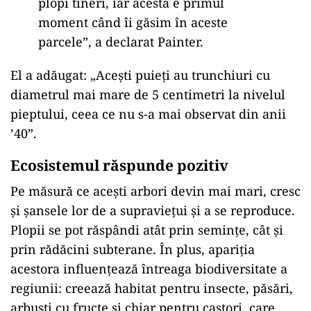
plopi tineri, iar acesta e primul
moment când îi găsim în aceste
parcele”, a declarat Painter.
El a adăugat: „Acești puieți au trunchiuri cu
diametrul mai mare de 5 centimetri la nivelul
pieptului, ceea ce nu s-a mai observat din anii
’40”.
Ecosistemul răspunde pozitiv
Pe măsură ce acești arbori devin mai mari, cresc
și șansele lor de a supraviețui și a se reproduce.
Plopii se pot răspândi atât prin semințe, cât și
prin rădăcini subterane. În plus, apariția
acestora influențează întreaga biodiversitate a
regiunii: creează habitat pentru insecte, păsări,
arbuști cu fructe și chiar pentru castori, care