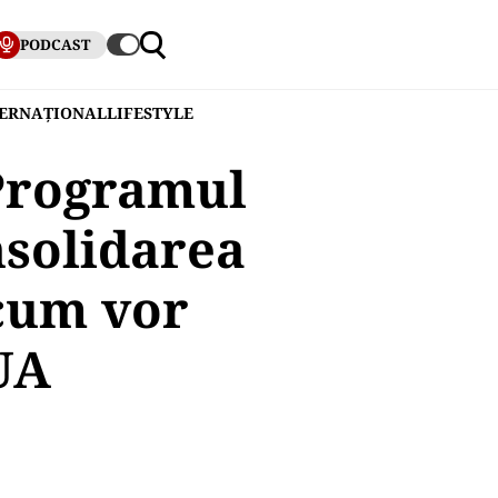
PODCAST
TERNAȚIONAL
LIFESTYLE
Programul
nsolidarea
 cum vor
UA