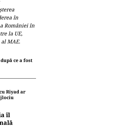
n
șterea
derea în
 a României în
tre la UE,
l al MAE.
după ce a fost
cu Riyad ar
jlociu
a îl
onală