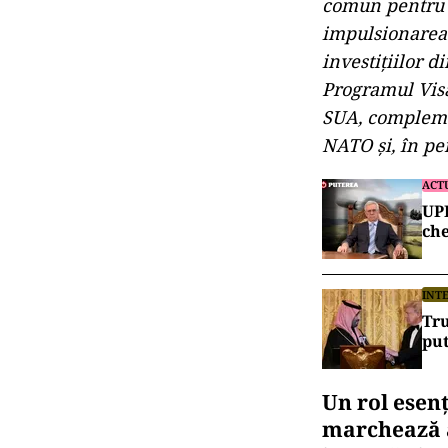
comun pentru d
impulsionarea 
investițiilor 
Programul Vis
SUA, complemen
NATO și, în pe
ACT
UPD
ch
INT
Tru
put
Un rol esenț
marchează a