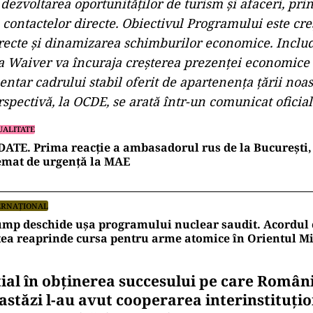
ezvoltarea oportunităților de turism și afaceri, pri
contactelor directe. Obiectivul Programului este cre
directe și dinamizarea schimburilor economice. Inclu
a Waiver va încuraja creșterea prezenței economice
tar cadrului stabil oferit de apartenența țării noas
rspectivă, la OCDE, se arată într-un comunicat oficia
UALITATE
ATE. Prima reacție a ambasadorul rus de la București, 
emat de urgență la MAE
ERNAȚIONAL
mp deschide ușa programului nuclear saudit. Acordul 
ea reaprinde cursa pentru arme atomice în Orientul Mi
ial în obținerea succesului pe care Români
stăzi l-au avut cooperarea interinstituți