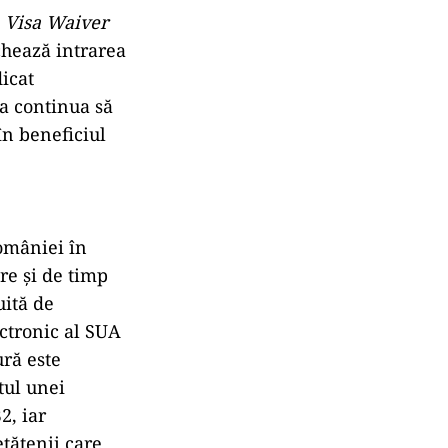
l
Visa Waiver
chează intrarea
icat
va continua să
în beneficiul
României în
re și de timp
uită de
ectronic al SUA
ră este
tul unei
2, iar
etățenii care