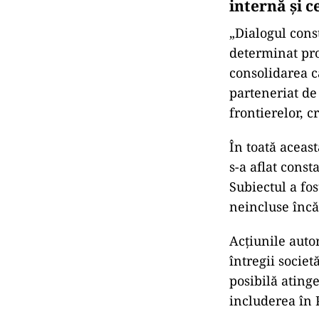
internă și c
„Dialogul cons
determinat pro
consolidarea c
parteneriat de
frontierelor, c
În toată aceas
s-a aflat const
Subiectul a fo
neincluse încă
Acțiunile autor
întregii societ
posibilă ating
includerea în