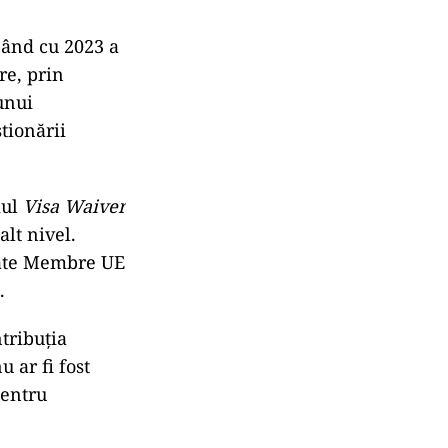
pând cu 2023 a
re, prin
unui
tionării
mul
Visa Waiver
alt nivel.
State Membre UE
.
ntribuția
u ar fi fost
pentru