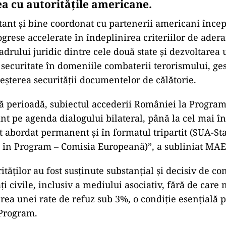
ea cu autoritățile americane.
tant și bine coordonat cu partenerii americani înce
grese accelerate în îndeplinirea criteriilor de adera
adrului juridic dintre cele două state și dezvoltarea 
 securitate în domeniile combaterii terorismului, ges
reșterea securității documentelor de călătorie.
tă perioadă, subiectul accederii României la Progra
ant pe agenda dialogului bilateral, până la cel mai în
st abordat permanent și în formatul tripartit (SUA-
 în Program – Comisia Europeană)”, a subliniat MAE
ităților au fost susținute substanțial și decisiv de co
ăți civile, inclusiv a mediului asociativ, fără de care n
erea unei rate de refuz sub 3%, o condiție esențială 
 Program.