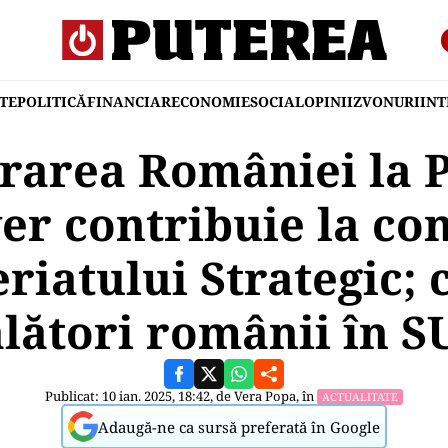
TE
POLITICĂ
FINANCIAR
ECONOMIE
SOCIAL
OPINII
ZVONURI
IN
rarea României la 
er contribuie la co
riatului Strategic;
ălători românii în S
Publicat: 10 ian. 2025, 18:42, de
Vera Popa
, în
ACTUALITATE
Adaugă-ne ca sursă preferată în Google