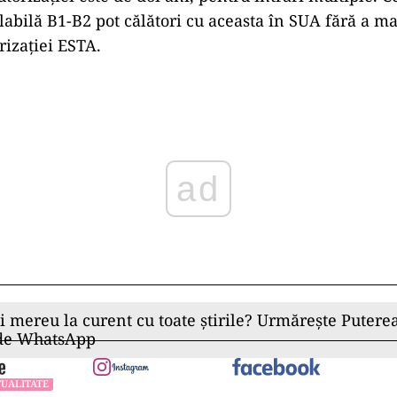
labilă B1-B2 pot călători cu aceasta în SUA fără a ma
rizației ESTA.
ad
ii mereu la curent cu toate știrile? Urmărește Puterea
 de WhatsApp
UALITATE