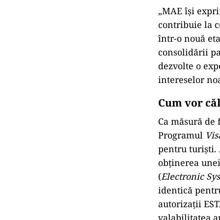
„MAE își expr
contribuie la 
într-o nouă et
consolidării pa
dezvolte o exp
intereselor no
Cum vor căl
Ca măsură de f
Programul
Vis
pentru turiști.
obținerea unei
(
Electronic Sy
identică pentr
autorizații ES
valabilitatea a