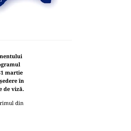
amentului
rogramul
31 martie
 ședere în
e de viză.
primul din