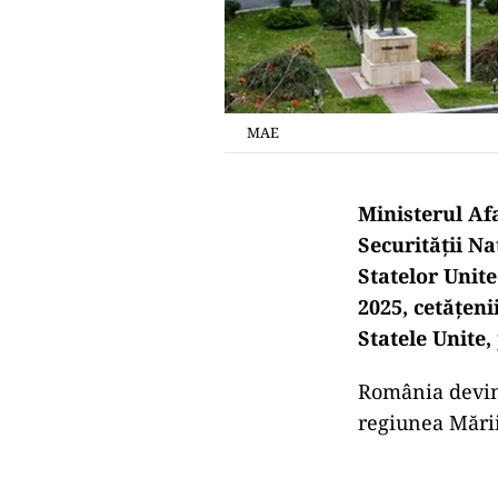
MAE
Ministerul Af
Securității N
Statelor Unite
2025, cetățeni
Statele Unite,
România devine
regiunea Mări