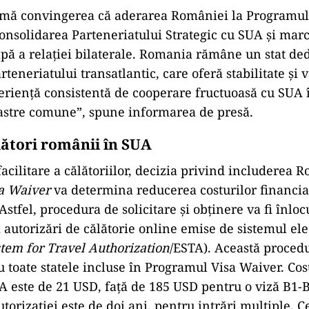
imă convingerea că aderarea României la Programu
consolidarea Parteneriatului Strategic cu SUA și mar
apă a relației bilaterale. Romania rămâne un stat ded
rteneriatului transatlantic, care oferă stabilitate și 
eriență consistentă de cooperare fructuoasă cu SUA 
astre comune”, spune informarea de presă.
ători românii în SUA
acilitare a călătoriilor, decizia privind includerea 
a Waiver
va determina reducerea costurilor financia
 Astfel, procedura de solicitare și obținere va fi înloc
 autorizări de călătorie online emise de sistemul el
stem for Travel Authorization
/ESTA). Această procedu
u toate statele incluse în Programul Visa Waiver. Cos
TA este de 21 USD, față de 185 USD pentru o viză B1-B
utorizației este de doi ani, pentru intrări multiple. C