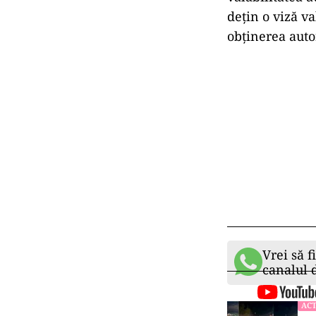
dețin o viză va
obținerea auto
Vrei să f
canalul
ACT