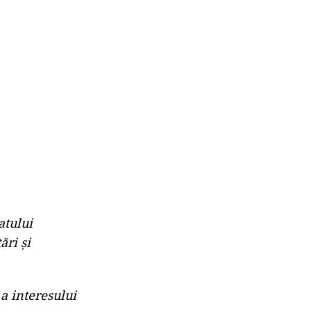
atului
ări și
a interesului