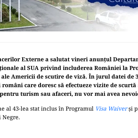
acerilor Externe a salutat vineri anunțul Depart
aționale al SUA privind includerea României la P
 ale Americii de scutire de viză.
În jurul datei de 
i români care doresc să efectueze vizite de scurtă
 pentru turism sau afaceri, nu vor mai avea nevoi
 al 43-lea stat inclus în Programul
Visa Waiver
și 
i Negre.