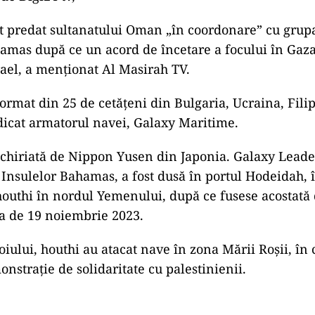
st predat sultanatului Oman „în coordonare” cu grup
amas după ce un acord de încetare a focului în Gaza
rael, a menţionat Al Masirah TV.
format din 25 de cetăţeni din Bulgaria, Ucraina, Fili
icat armatorul navei, Galaxy Maritime.
chiriată de Nippon Yusen din Japonia. Galaxy Leade
 Insulelor Bahamas, a fost dusă în portul Hodeidah, 
houthi în nordul Yemenului, după ce fusese acostată
ua de 19 noiembrie 2023.
oiului, houthi au atacat nave în zona Mării Roşii, în 
onstraţie de solidaritate cu palestinienii.