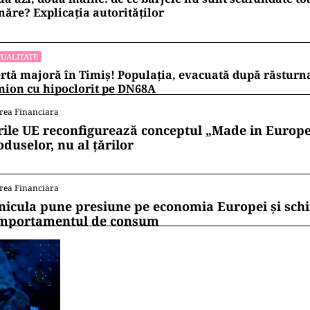
ăre? Explicația autorităților
UALITATE
rtă majoră în Timiș! Populația, evacuată după răsturn
ion cu hipoclorit pe DN68A
rea Financiara
rile UE reconfigurează conceptul „Made in Europe
oduselor, nu al țărilor
rea Financiara
nicula pune presiune pe economia Europei și sc
mportamentul de consum