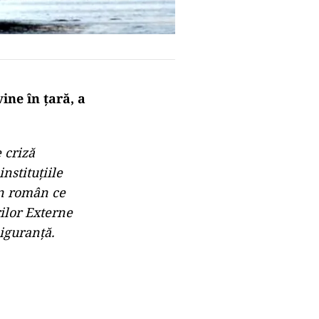
ine în țară, a
 criză
nstituţiile
an român ce
ilor Externe
siguranță.