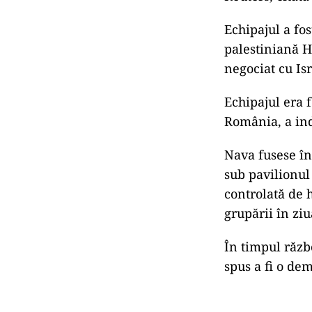
Echipajul a fo
palestiniană H
negociat cu Is
Echipajul era 
România, a ind
Nava fusese în
sub pavilionul
controlată de 
grupării în zi
În timpul răzb
spus a fi o dem