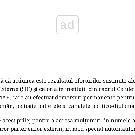
 că acțiunea este rezultatul eforturilor susținute ale
xterne (SIE) şi celorlalte instituţii din cadrul Celulei
MAE, care au efectuat demersuri permanente pentru
omân, pe toate palierele și canalele politico-diploma
 acest prilej pentru a adresa mulțumiri, în numele au
ror partenerilor externi, în mod special autoritățilo