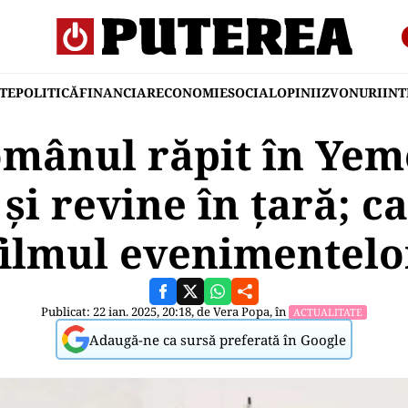
TE
POLITICĂ
FINANCIAR
ECONOMIE
SOCIAL
OPINII
ZVONURI
IN
mânul răpit în Yeme
 și revine în țară; ca
filmul evenimentelo
Publicat: 22 ian. 2025, 20:18, de
Vera Popa
, în
ACTUALITATE
Adaugă-ne ca sursă preferată în Google