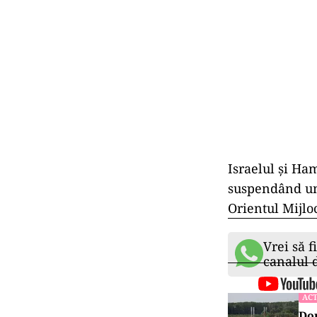
Israelul şi Ha
suspendând un 
Orientul Mijlo
Vrei să f
canalul
ACT
Dou