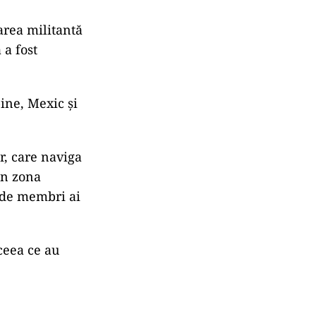
area militantă
 a fost
pine, Mexic şi
r, care naviga
în zona
 de membri ai
ceea ce au