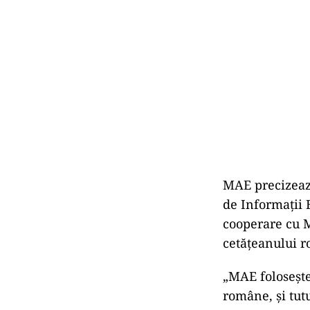
MAE precizează
de Informaţii E
cooperare cu 
cetățeanului r
„MAE folosește
române, și tutu