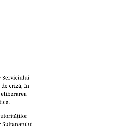
 Serviciului
 de criză, în
 eliberarea
tice.
torităților
r Sultanatului