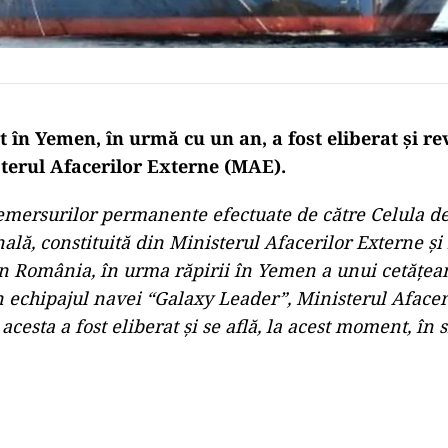
în Yemen, în urmă cu un an, a fost eliberat și rev
terul Afacerilor Externe (MAE).
emersurilor permanente efectuate de către Celula de
nală, constituită din Ministerul Afacerilor Externe și i
n România, în urma răpirii în Yemen a unui cetățe
n echipajul navei “Galaxy Leader”, Ministerul Afacer
cesta a fost eliberat și se află, la acest moment, în 
Play