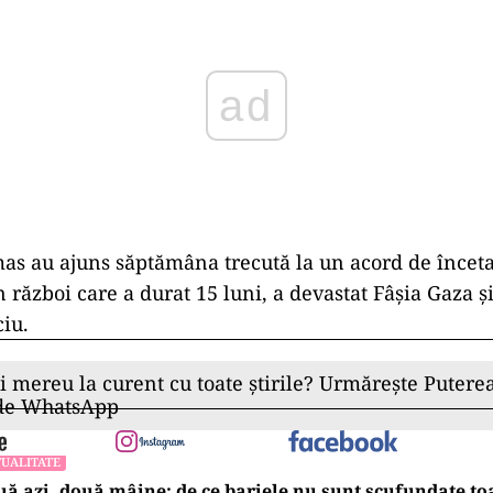
ad
mas au ajuns săptămâna trecută la un acord de înceta
război care a durat 15 luni, a devastat Fâşia Gaza şi
ciu.
ii mereu la curent cu toate știrile? Urmărește Puterea
 de WhatsApp
UALITATE
ă azi, două mâine: de ce barjele nu sunt scufundate to