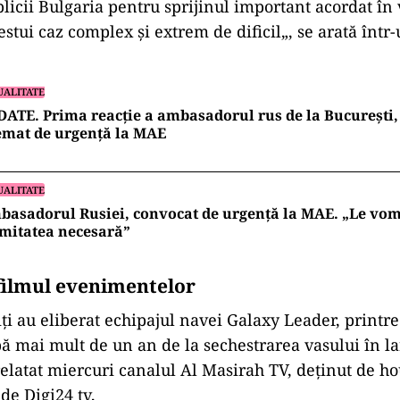
icii Bulgaria pentru sprijinul important acordat în
estui caz complex și extrem de dificil„, se arată înt
UALITATE
ATE. Prima reacție a ambasadorul rus de la București, 
emat de urgență la MAE
UALITATE
asadorul Rusiei, convocat de urgență la MAE. „Le vo
mitatea necesară”
 filmul evenimentelor
i au eliberat echipajul navei Galaxy Leader, printre 
 mai mult de un an de la sechestrarea vasului în la
elatat miercuri canalul Al Masirah TV, deţinut de hou
 de Digi24 tv,