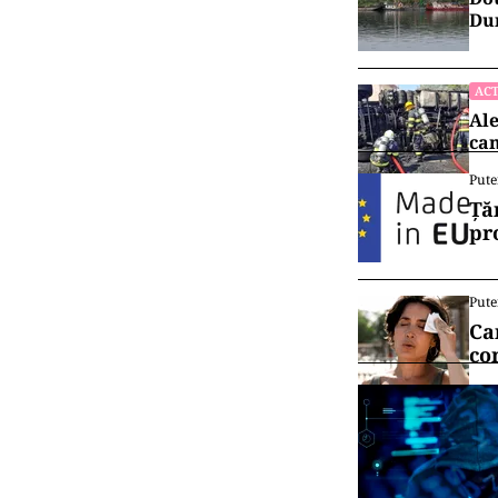
Dun
ACT
Ale
cam
Pute
Ță
pr
Pute
Ca
co