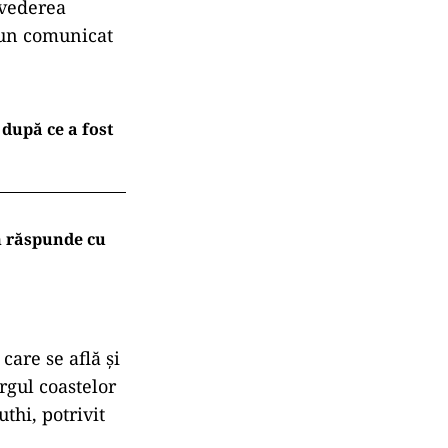
 vederea
r-un comunicat
după ce a fost
m răspunde cu
care se află şi
rgul coastelor
thi, potrivit