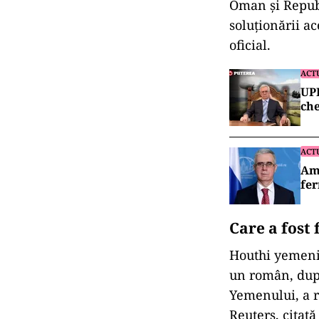
Oman și Republ
soluționării ac
oficial.
ACT
UPD
ch
ACT
Amb
fer
Care a fost
Houthi yemeniţ
un român, după
Yemenului, a r
Reuters, citată