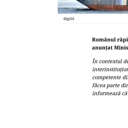
digi24
Românul răpit 
anunțat Minis
În contextul d
interinstituțio
competente di
făcea parte di
informează că a