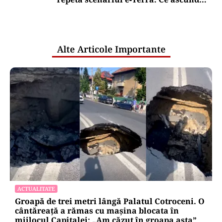
comunicările oficiale și cine răspunde
pentru mentenanța IT a instituțiilor
publice
Alte Articole Importante
ACTUALITATE
Groapă de trei metri lângă Palatul Cotroceni. O
cântăreață a rămas cu mașina blocata în
mijlocul Capitalei: „Am căzut în groapa asta”