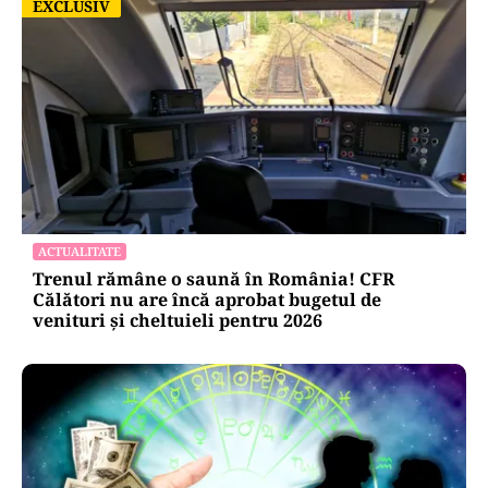
EXCLUSIV
EXCLUSIV
ACTUALITATE
Trenul rămâne o saună în România! CFR
Călători nu are încă aprobat bugetul de
venituri și cheltuieli pentru 2026