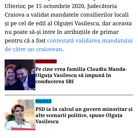
Ulterior, pe 15 octombrie 2020, Judecătoria
Craiova a validat mandatele consilierilor locali
și pe cel de edil al Olguței Vasilescu, dar aceasta
nu poate să-și intre în atribuțiile de primar
pentru că a fost
contestată validarea mandatului
de către un craiovean
.
DEZVĂLUIRI
Pe cine vrea familia Claudiu Manda-
Olguța Vasilescu să impună în
conducerea SRI
POLITICĂ
PSD ia în calcul un guvern minoritar și
alte scenarii politice, spune Olguța
Vasilescu