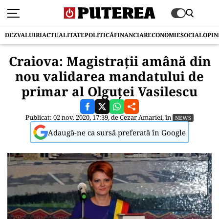
DEZVALUIRI
ACTUALITATE
POLITICĂ
FINANCIAR
ECONOMIE
SOCIAL
OPIN
Craiova: Magistrații amână din
nou validarea mandatului de
primar al Olguței Vasilescu
Publicat: 02 nov. 2020, 17:39, de
Cezar Amariei
, în
NEWS
Adaugă-ne ca sursă preferată în Google