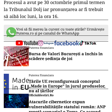
Procesul a avut pe 30 octombrie primul termen
la Tribunalul Dolj iar pronunțarea ar fi trebuit
să aibă loc luni, la ora 16.
Vrei să fii mereu la curent cu toate știrile? Urmărește
Puterea.ro și pe canalul de WhatsApp
Puterea Financiara
Bursa de Valori București a închis în
scădere ședința de joi
Puterea Financiara
Țările UE reconfigurează conceptul
„Made in Europe” în jurul produselor,
nu al țărilor
Oficiuldestiri.ro
Atacurile cibernetice expun
vulnerabilitățile statului român: ANP
repetă scenariul e‑Terra. Ce ascund