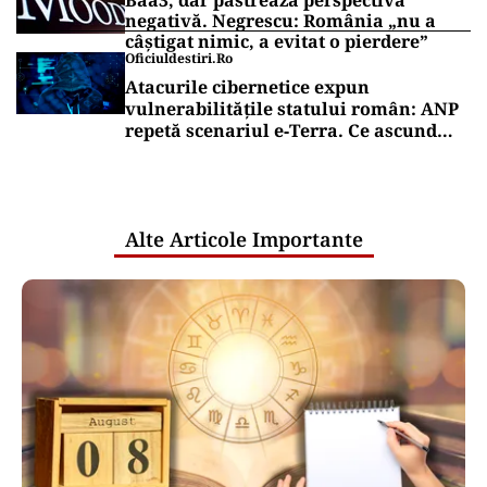
Baa3, dar păstrează perspectiva
negativă. Negrescu: România „nu a
câștigat nimic, a evitat o pierdere”
Oficiuldestiri.ro
Atacurile cibernetice expun
vulnerabilitățile statului român: ANP
repetă scenariul e‑Terra. Ce ascund
comunicările oficiale și cine răspunde
pentru mentenanța IT a instituțiilor
publice
Alte Articole Importante