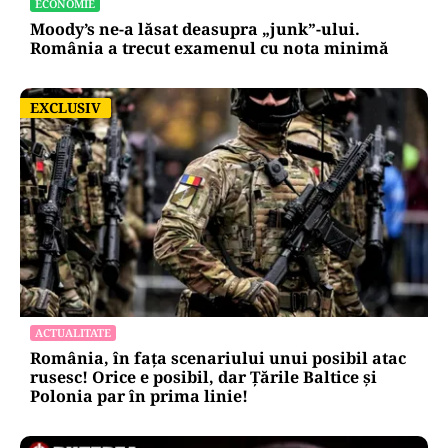
ECONOMIE
Moody’s ne-a lăsat deasupra „junk”-ului.
România a trecut examenul cu nota minimă
EXCLUSIV
EXCLUSIV
ACTUALITATE
România, în fața scenariului unui posibil atac
rusesc! Orice e posibil, dar Țările Baltice și
Polonia par în prima linie!