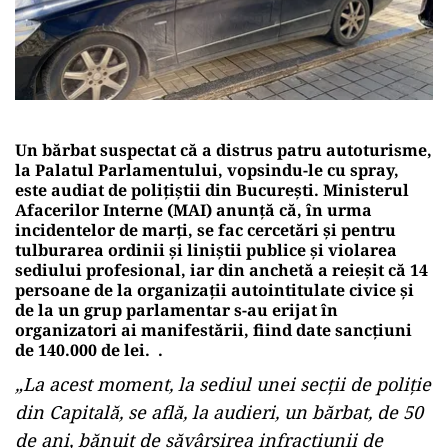
Un bărbat suspectat că a distrus patru autoturisme,
la Palatul Parlamentului, vopsindu-le cu spray,
este audiat de poliţiştii din Bucureşti. Ministerul
Afacerilor Interne (MAI) anunţă că, în urma
incidentelor de marţi, se fac cercetări şi pentru
tulburarea ordinii şi liniştii publice şi violarea
sediului profesional, iar din anchetă a reieşit că 14
persoane de la organizaţii autointitulate civice şi
de la un grup parlamentar s-au erijat în
organizatori ai manifestării, fiind date sancţiuni
de 140.000 de lei. .
„La acest moment, la sediul unei secţii de poliţie
din Capitală, se află, la audieri, un bărbat, de 50
de ani, bănuit de săvârşirea infracţiunii de