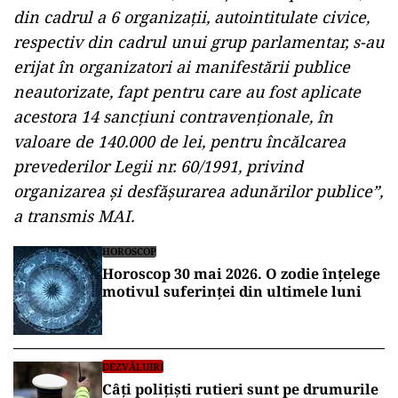
din cadrul a 6 organizaţii, autointitulate civice,
respectiv din cadrul unui grup parlamentar, s-au
erijat în organizatori ai manifestării publice
neautorizate, fapt pentru care au fost aplicate
acestora 14 sancţiuni contravenţionale, în
valoare de 140.000 de lei, pentru încălcarea
prevederilor Legii nr. 60/1991, privind
organizarea şi desfăşurarea adunărilor publice”,
a transmis MAI.
HOROSCOP
Horoscop 30 mai 2026. O zodie înțelege
motivul suferinței din ultimele luni
DEZVĂLUIRI
Câți polițiști rutieri sunt pe drumurile