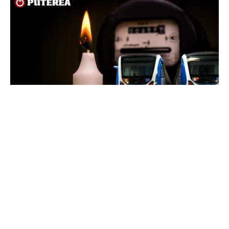
ENERGIE
Dunărea seacă, Cernavodă se apropie de
oprirea totală. Guvernul a trimis o alertă
Comisiei Europene
TOS
Politica Cookies
Protecția Datelor Personale
Despre Noi
Publicitate
Echipa
© 2026, toate drepturile rezervate puterea.ro