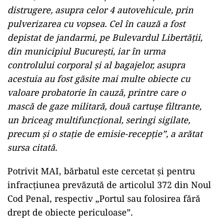
distrugere, asupra celor 4 autovehicule, prin
pulverizarea cu vopsea. Cel în cauză a fost
depistat de jandarmi, pe Bulevardul Libertăţii,
din municipiul Bucureşti, iar în urma
controlului corporal şi al bagajelor, asupra
acestuia au fost găsite mai multe obiecte cu
valoare probatorie în cauză, printre care o
mască de gaze militară, două cartuşe filtrante,
un briceag multifuncţional, seringi sigilate,
precum şi o staţie de emisie-recepţie”, a arătat
sursa citată.
Potrivit MAI, bărbatul este cercetat şi pentru
infracţiunea prevăzută de articolul 372 din Noul
Cod Penal, respectiv „Portul sau folosirea fără
drept de obiecte periculoase”.