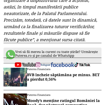
organizare a dispozitivului care a acţionat,
astăzi, în timpul manifestării publice
neautorizate, de la Palatul Parlamentului.
Precizăm, totodată, că datele sunt în dinamică,
urmând ca la finalizarea tuturor verificărilor,
rezultatele finale şi măsurile dispuse să fie
făcute publice”, a menţionat sursa citată.
Vrei să fii mereu la curent cu toate știrile? Urmărește
Puterea.ro și pe canalul de WhatsApp
Puterea Financiara
BVB încheie săptămâna pe minus. BET
a pierdut 0,56%
Puterea Financiara
Moody’s menține ratingul României la