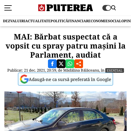
DEZVALUIRI
ACTUALITATE
POLITICĂ
FINANCIAR
ECONOMIE
SOCIAL
OPIN
MAI: Bărbat suspectat că a
vopsit cu spray patru maşini la
Parlament, audiat
Publicat: 21 dec. 2021, 20:59, de
Mădălina Bălăceanu
, în
ESENȚIAL
Adaugă-ne ca sursă preferată în Google