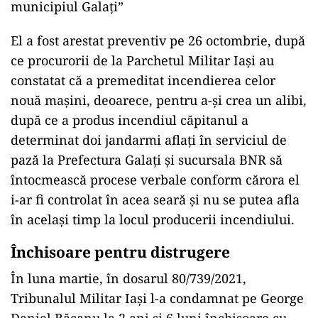
municipiul Galaţi”
El a fost arestat preventiv pe 26 octombrie, după
ce procurorii de la Parchetul Militar Iași au
constatat că a premeditat incendierea celor
nouă mașini, deoarece, pentru a-și crea un alibi,
după ce a produs incendiul căpitanul a
determinat doi jandarmi aflați în serviciul de
pază la Prefectura Galați și sucursala BNR să
întocmească procese verbale conform cărora el
i-ar fi controlat în acea seară și nu se putea afla
în același timp la locul producerii incendiului.
Închisoare pentru distrugere
În luna martie, în dosarul 80/739/2021,
Tribunalul Militar Iași l-a condamnat pe George
Daniel Băcanu la 2 ani și 6 luni închisoare cu