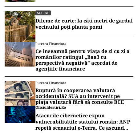
SOCIAL
Dileme de curte: la câți metri de gardul
vecinului poți planta pomi
Puterea Financiara
Ce înseamnă pentru viața de zi cu zi a
românilor ratingul „Baa3 cu
perspectivă negativă” acordat de
agențiile financiare
Puterea Financiara
Ruptură în cooperarea valutară
occidentală? SUA au intervenit pe
piața valutară fără să consulte BCE
Oficiuldestiri.ro
Atacurile cibernetice expun
vulnerabilitățile statului român: ANP
repetă scenariul e‑Terra. Ce ascund
comunicările oficiale și cine răspunde