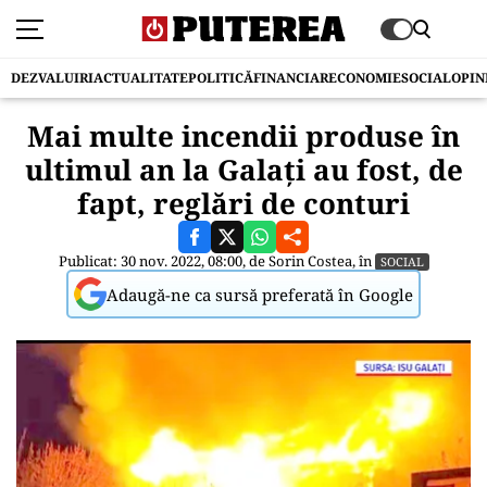
DEZVALUIRI
ACTUALITATE
POLITICĂ
FINANCIAR
ECONOMIE
SOCIAL
OPIN
Mai multe incendii produse în
ultimul an la Galați au fost, de
fapt, reglări de conturi
Publicat: 30 nov. 2022, 08:00, de
Sorin Costea
, în
SOCIAL
Adaugă-ne ca sursă preferată în Google