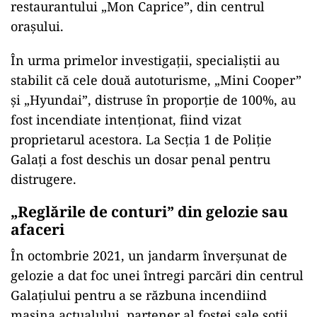
restaurantului „Mon Caprice”, din centrul
orașului.
În urma primelor investigații, specialiștii au
stabilit că cele două autoturisme, „Mini Cooper”
și „Hyundai”, distruse în proporție de 100%, au
fost incendiate intenționat, fiind vizat
proprietarul acestora. La Secția 1 de Poliție
Galați a fost deschis un dosar penal pentru
distrugere.
„Reglările de conturi” din gelozie sau
afaceri
În octombrie 2021, un jandarm înverșunat de
gelozie a dat foc unei întregi parcări din centrul
Galațiului pentru a se răzbuna incendiind
mașina actualului partener al fostei sale soții.