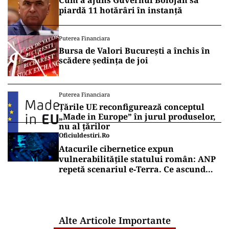
Cum a ajuns Guvernul Bolojan să
piardă 11 hotărâri în instanță
Puterea Financiara
Bursa de Valori București a închis în
scădere ședința de joi
Puterea Financiara
Țările UE reconfigurează conceptul
„Made in Europe” în jurul produselor,
nu al țărilor
Oficiuldestiri.ro
Atacurile cibernetice expun
vulnerabilitățile statului român: ANP
repetă scenariul e‑Terra. Ce ascund
comunicările oficiale și cine răspunde
pentru mentenanța IT a instituțiilor
publice
Alte Articole Importante