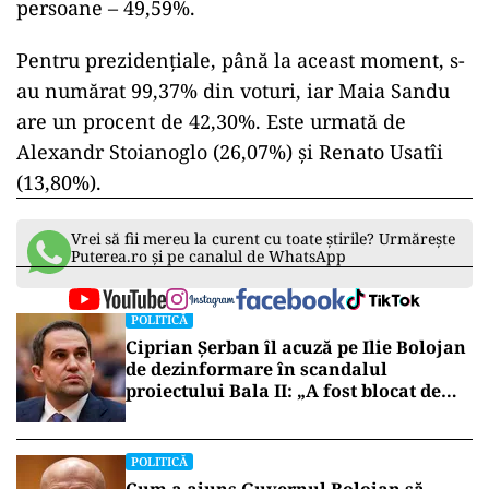
persoane – 49,59%.
Pentru prezidențiale, până la aceast moment, s-
au numărat 99,37% din voturi, iar Maia Sandu
are un procent de 42,30%. Este urmată de
Alexandr Stoianoglo (26,07%) și Renato Usatîi
(13,80%).
Vrei să fii mereu la curent cu toate știrile? Urmărește
Puterea.ro și pe canalul de WhatsApp
POLITICĂ
Ciprian Șerban îl acuză pe Ilie Bolojan
de dezinformare în scandalul
proiectului Bala II: „A fost blocat de
Comisia Europeană, nu abandonat”
POLITICĂ