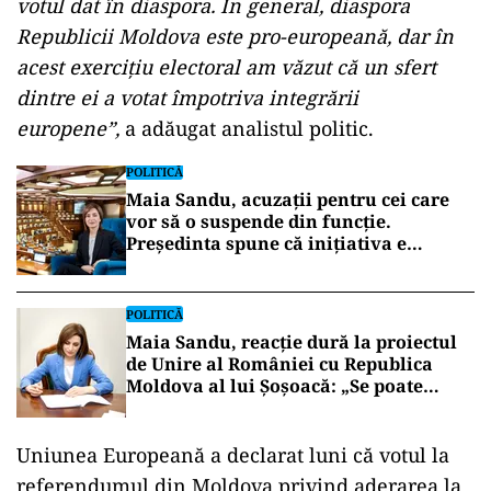
votul dat în diaspora. În general, diaspora
Republicii Moldova este pro-europeană, dar în
acest exercițiu electoral am văzut că un sfert
dintre ei a votat împotriva integrării
europene”,
a adăugat analistul politic.
POLITICĂ
Maia Sandu, acuzații pentru cei care
vor să o suspende din funcție.
Președinta spune că inițiativa e
coordonată de Rusia
POLITICĂ
Maia Sandu, reacție dură la proiectul
de Unire al României cu Republica
Moldova al lui Șoșoacă: „Se poate
realiza doar cu votul majorității
cetățenilor”
Uniunea Europeană a declarat luni că votul la
referendumul din Moldova privind aderarea la