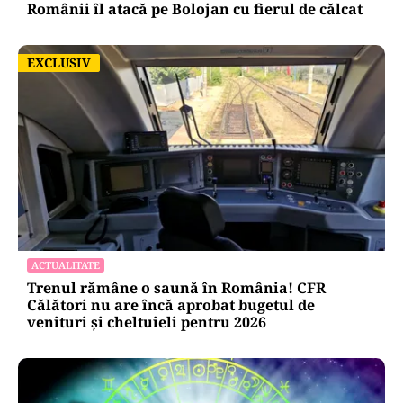
Românii îl atacă pe Bolojan cu fierul de călcat
EXCLUSIV
EXCLUSIV
ACTUALITATE
Trenul rămâne o saună în România! CFR
Călători nu are încă aprobat bugetul de
venituri și cheltuieli pentru 2026