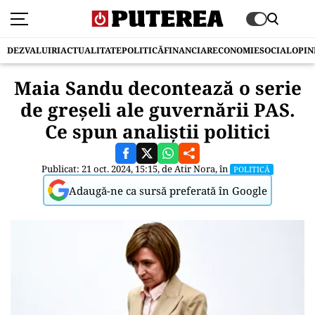
DEZVALUIRI
ACTUALITATE
POLITICĂ
FINANCIAR
ECONOMIE
SOCIAL
OPIN
Maia Sandu decontează o serie
de greșeli ale guvernării PAS.
Ce spun analiștii politici
Publicat: 21 oct. 2024, 15:15, de
Atir Nora
, în
POLITICĂ
Adaugă-ne ca sursă preferată în Google