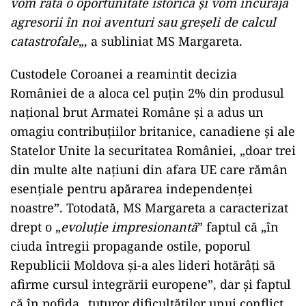
vom rata o oportunitate istorică şi vom încuraja
agresorii în noi aventuri sau greşeli de calcul
catastrofale
„, a subliniat MS Margareta.
Custodele Coroanei a reamintit decizia
României de a aloca cel puţin 2% din produsul
naţional brut Armatei Române şi a adus un
omagiu contribuţiilor britanice, canadiene şi ale
Statelor Unite la securitatea României, „doar trei
din multe alte naţiuni din afara UE care rămân
esenţiale pentru apărarea independenţei
noastre”. Totodată, MS Margareta a caracterizat
drept o „
evoluţie impresionantă
” faptul că „în
ciuda întregii propagande ostile, poporul
Republicii Moldova şi-a ales lideri hotărâţi să
afirme cursul integrării europene”, dar şi faptul
că în pofida „tuturor dificultăţilor unui conflict