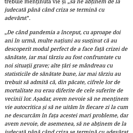
trebuie menţinută vie şi „
să ne abţinem de la
judecată până când criza se termină cu
adevăr
at”.
„
De când pandemia a început, cu aproape doi
ani în urmă, multe naţiuni au susţinut că au
descoperit modul perfect de a face faţă crizei de
sănătate, iar mai târziu au fost confruntate cu
noi situaţii grave; alte ţări se mândreau cu
statisticile de sănătate bune, iar mai târziu au
trebuit să admită că, din păcate, cifrele lor de
mortalitate nu erau diferite de cele suferite de
vecinii lor. Aşadar, avem nevoie să ne menţinem
vie autocritica şi să ne uităm în fiecare zi la cum
ne descurcăm în faţa acestei mari probleme, dar
avem nevoie, de asemenea, să ne abţinem de la
judecată până când criza se termină cu adevărat