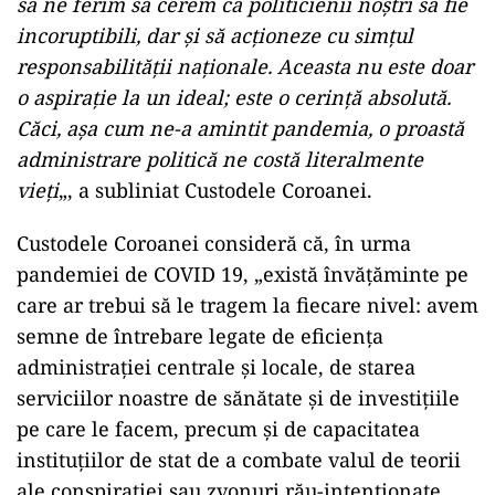
să ne ferim să cerem ca politicienii noştri să fie
incoruptibili, dar şi să acţioneze cu simţul
responsabilităţii naţionale. Aceasta nu este doar
o aspiraţie la un ideal; este o cerinţă absolută.
Căci, aşa cum ne-a amintit pandemia, o proastă
administrare politică ne costă literalmente
vieţi
„, a subliniat Custodele Coroanei.
Custodele Coroanei consideră că, în urma
pandemiei de COVID 19, „există învăţăminte pe
care ar trebui să le tragem la fiecare nivel: avem
semne de întrebare legate de eficienţa
administraţiei centrale şi locale, de starea
serviciilor noastre de sănătate şi de investiţiile
pe care le facem, precum şi de capacitatea
instituţiilor de stat de a combate valul de teorii
ale conspiraţiei sau zvonuri rău-intenţionate,