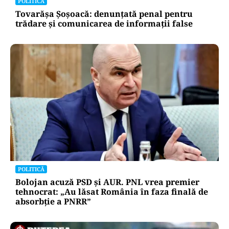
POLITICĂ
Tovarășa Șoșoacă: denunțată penal pentru
trădare și comunicarea de informații false
POLITICĂ
Bolojan acuză PSD și AUR. PNL vrea premier
tehnocrat: „Au lăsat România în faza finală de
absorbţie a PNRR”