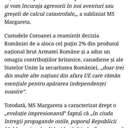
şi vom încuraja agresorii în noi aventuri sau
greşeli de calcul catastrofale
„, a subliniat MS
Margareta.
Custodele Coroanei a reamintit decizia
României de a aloca cel puţin 2% din produsul
naţional brut Armatei Române şi a adus un
omagiu contribuţiilor britanice, canadiene şi ale
Statelor Unite la securitatea României, „
doar trei
din multe alte naţiuni din afara UE care rămân
esenţiale pentru apărarea independenţei
noastre”
.
Totodată, MS Margareta a caracterizat drept o
„
evoluţie impresionantă
” faptul că „
în ciuda
întregii propagande ostile, poporul Republicii