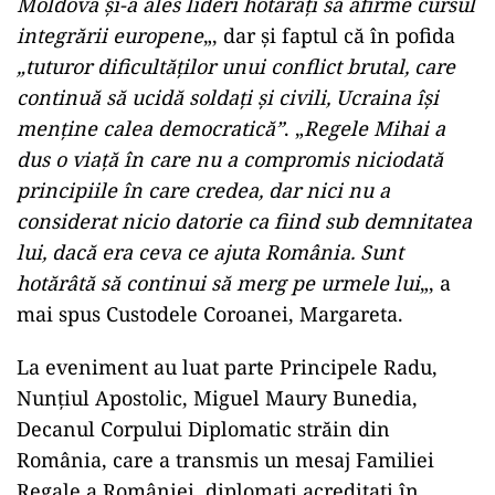
Moldova şi-a ales lideri hotărâţi să afirme cursul
integrării europene
„, dar şi faptul că în pofida
„tuturor dificultăţilor unui conflict brutal, care
continuă să ucidă soldaţi şi civili, Ucraina îşi
menţine calea democratică”
. „
Regele Mihai a
dus o viaţă în care nu a compromis niciodată
principiile în care credea, dar nici nu a
considerat nicio datorie ca fiind sub demnitatea
lui, dacă era ceva ce ajuta România. Sunt
hotărâtă să continui să merg pe urmele lui
„, a
mai spus Custodele Coroanei, Margareta.
La eveniment au luat parte Principele Radu,
Nunţiul Apostolic, Miguel Maury Bunedia,
Decanul Corpului Diplomatic străin din
România, care a transmis un mesaj Familiei
Regale a României, diplomaţi acreditaţi în