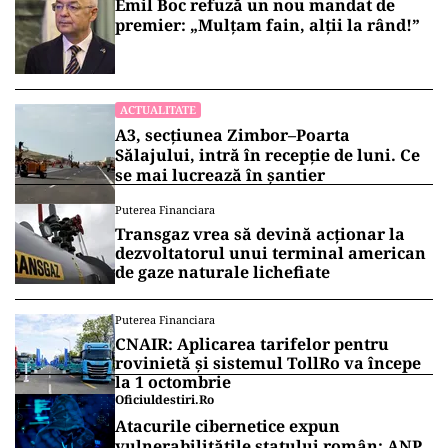
Emil Boc refuză un nou mandat de
premier: „Mulțam fain, alții la rând!”
ACTUALITATE
A3, secțiunea Zimbor–Poarta
Sălajului, intră în recepție de luni. Ce
se mai lucrează în șantier
Puterea Financiara
Transgaz vrea să devină acționar la
dezvoltatorul unui terminal american
de gaze naturale lichefiate
Puterea Financiara
CNAIR: Aplicarea tarifelor pentru
rovinietă și sistemul TollRo va începe
la 1 octombrie
Oficiuldestiri.ro
Atacurile cibernetice expun
vulnerabilitățile statului român: ANP