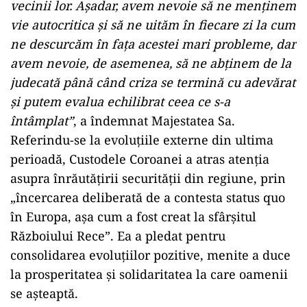
vecinii lor. Aşadar, avem nevoie să ne menţinem
vie autocritica şi să ne uităm în fiecare zi la cum
ne descurcăm în faţa acestei mari probleme, dar
avem nevoie, de asemenea, să ne abţinem de la
judecată până când criza se termină cu adevărat
şi putem evalua echilibrat ceea ce s-a
întâmplat”
, a îndemnat Majestatea Sa.
Referindu-se la evoluţiile externe din ultima
perioadă, Custodele Coroanei a atras atenţia
asupra înrăutăţirii securităţii din regiune, prin
„încercarea deliberată de a contesta status quo
în Europa, aşa cum a fost creat la sfârşitul
Războiului Rece”. Ea a pledat pentru
consolidarea evoluţiilor pozitive, menite a duce
la prosperitatea şi solidaritatea la care oamenii
se aşteaptă.