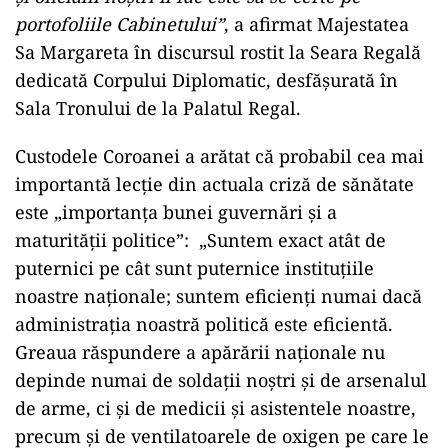
portofoliile Cabinetului”
, a afirmat Majestatea
Sa Margareta în discursul rostit la Seara Regală
dedicată Corpului Diplomatic, desfăşurată în
Sala Tronului de la Palatul Regal.
Custodele Coroanei a arătat că probabil cea mai
importantă lecţie din actuala criză de sănătate
este „importanţa bunei guvernări şi a
maturităţii politice”: „Suntem exact atât de
puternici pe cât sunt puternice instituţiile
noastre naţionale; suntem eficienţi numai dacă
administraţia noastră politică este eficientă.
Greaua răspundere a apărării naţionale nu
depinde numai de soldaţii noştri şi de arsenalul
de arme, ci şi de medicii şi asistentele noastre,
precum şi de ventilatoarele de oxigen pe care le