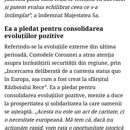
şi putem evalua echilibrat ceea ce s-a
întâmplat”
, a îndemnat Majestatea Sa.
Ea a pledat pentru consolidarea
evoluţiilor pozitive
Referindu-se la evoluţiile externe din ultima
perioadă, Custodele Coroanei a atras atenţia
asupra înrăutăţirii securităţii din regiune, prin
„încercarea deliberată de a contesta status quo
în Europa, aşa cum a fost creat la sfârşitul
Războiului Rece”. Ea a pledat pentru
consolidarea evoluţiilor pozitive, menite a duce
la prosperitatea şi solidaritatea la care oamenii
se aşteaptă. „
Acesta nu este un act de caritate, ci
o necesitate europeană. Mă tem că, dacă nu
acţionăm rapid, vom rata o oportunitate istorică