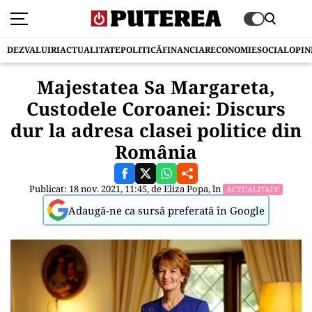
DEZVALUIRI
ACTUALITATE
POLITICĂ
FINANCIAR
ECONOMIE
SOCIAL
OPIN
Majestatea Sa Margareta,
Custodele Coroanei: Discurs
dur la adresa clasei politice din
România
Publicat: 18 nov. 2021, 11:45, de
Eliza Popa
, în
ACTUALITATE
Adaugă-ne ca sursă preferată în Google