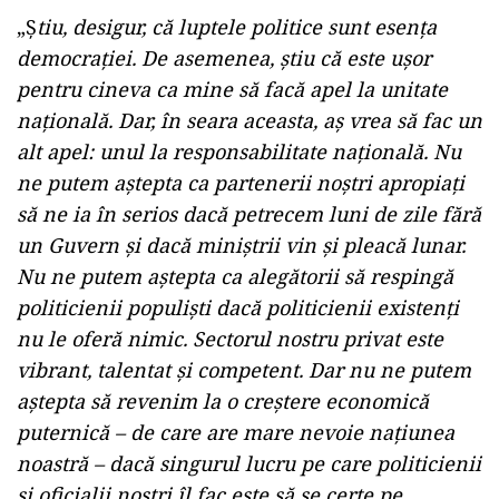
„Ş
tiu, desigur, că luptele politice sunt esenţa
democraţiei. De asemenea, ştiu că este uşor
pentru cineva ca mine să facă apel la unitate
naţională. Dar, în seara aceasta, aş vrea să fac un
alt apel: unul la responsabilitate naţională. Nu
ne putem aştepta ca partenerii noştri apropiaţi
să ne ia în serios dacă petrecem luni de zile fără
un Guvern şi dacă miniştrii vin şi pleacă lunar.
Nu ne putem aştepta ca alegătorii să respingă
politicienii populişti dacă politicienii existenţi
nu le oferă nimic. Sectorul nostru privat este
vibrant, talentat şi competent. Dar nu ne putem
aştepta să revenim la o creştere economică
puternică – de care are mare nevoie naţiunea
noastră – dacă singurul lucru pe care politicienii
şi oficialii noştri îl fac este să se certe pe