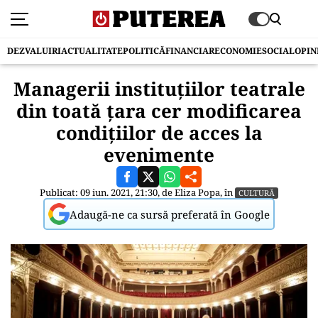
DEZVALUIRI
ACTUALITATE
POLITICĂ
FINANCIAR
ECONOMIE
SOCIAL
OPIN
Managerii instituţiilor teatrale
din toată ţara cer modificarea
condițiilor de acces la
evenimente
Publicat: 09 iun. 2021, 21:30, de
Eliza Popa
, în
CULTURĂ
Adaugă-ne ca sursă preferată în Google