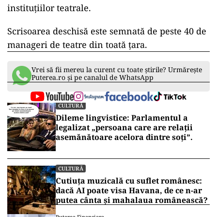
instituţiilor teatrale.
Scrisoarea deschisă este semnată de peste 40 de
manageri de teatre din toată ţara.
Vrei să fii mereu la curent cu toate știrile? Urmărește
Puterea.ro și pe canalul de WhatsApp
CULTURĂ
Dileme lingvistice: Parlamentul a
legalizat „persoana care are relații
asemănătoare acelora dintre soți”.
CULTURĂ
Cutiuța muzicală cu suflet românesc:
dacă AI poate visa Havana, de ce n-ar
putea cânta și mahalaua românească?
Puterea Financiara