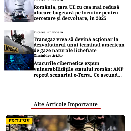
România, țara UE cu cea mai redusă
alocare bugetară pe locuitor pentru
cercetare și dezvoltare, în 2025
Puterea Financiara
Transgaz vrea să devină acționar la
dezvoltatorul unui terminal american
de gaze naturale lichefiate
Oficiuldestiri.ro
Atacurile cibernetice expun
vulnerabilitățile statului român: ANP
repetă scenariul e‑Terra. Ce ascund
comunicările oficiale și cine răspunde
pentru mentenanța IT a instituțiilor
publice
Alte Articole Importante
EXCLUSIV
EXCLUSIV