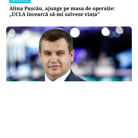
LIFESTYLE
Alina Pușcău, ajunge pe masa de operație:
„UCLA încearcă să-mi salveze viața”
POLITICĂ
Eugen Tomac cere comasarea a peste 1.500 de
primării și reorganizarea județelor: „Nu mai
putem funcționa”