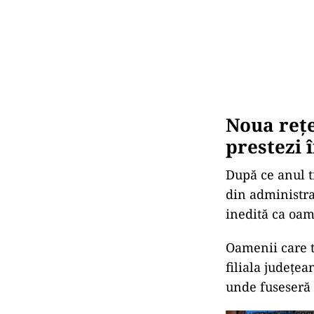
Noua rețe
prestezi 
După ce anul t
din administra
inedită ca oam
Oamenii care tr
filiala județea
unde fuseseră 