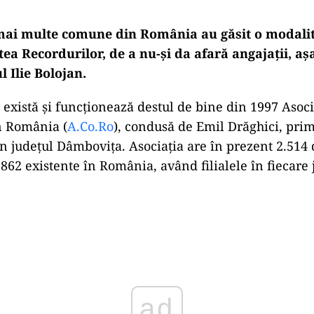
mai multe comune din România au găsit o modalit
ea Recordurilor, de a nu-și da afară angajații, a
 Ilie Bolojan.
, există și funcționează destul de bine din 1997 Asoci
 România (
A.Co.Ro
), condusă de Emil Drăghici, pr
n județul Dâmbovița. Asociația are în prezent 2.51
62 existente în România, având filialele în fiecare 
Play