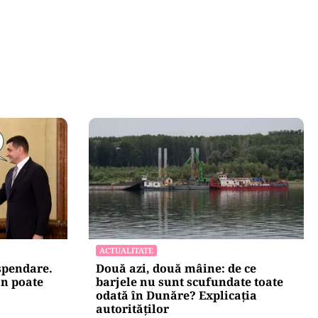
ACTUALITATE
uspendare.
Două azi, două mâine: de ce
n poate
barjele nu sunt scufundate toate
odată în Dunăre? Explicația
autorităților