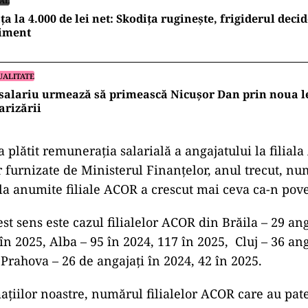
IAL
ța la 4.000 de lei net: Skodița ruginește, frigiderul decid
liment
UALITATE
salariu urmează să primească Nicușor Dan prin noua l
arizării
 plătit remunerația salarială a angajatului la filiala
or furnizate de Ministerul Finanțelor, anul trecut, n
 la anumite filiale ACOR a crescut mai ceva ca-n pove
st sens este cazul filialelor ACOR din Brăila – 29 ang
în 2025, Alba – 95 în 2024, 117 în 2025, Cluj – 36 ang
 Prahova – 26 de angajați în 2024, 42 în 2025.
mațiilor noastre, numărul filialelor ACOR care au pat