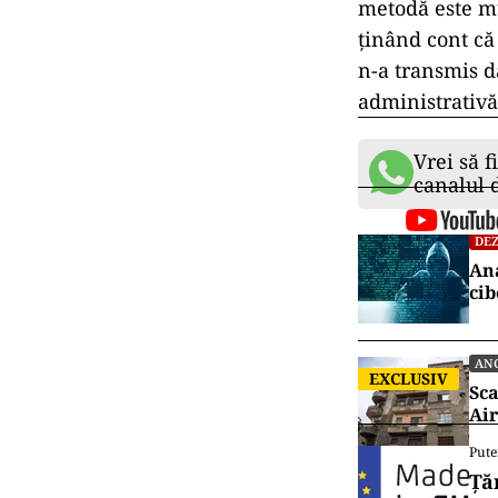
metodă este mu
ținând cont că 
n-a transmis d
administrativă
Vrei să f
canalul
DEZ
Ana
cib
AN
EXCLUSIV
Sca
Air
Pute
Ță