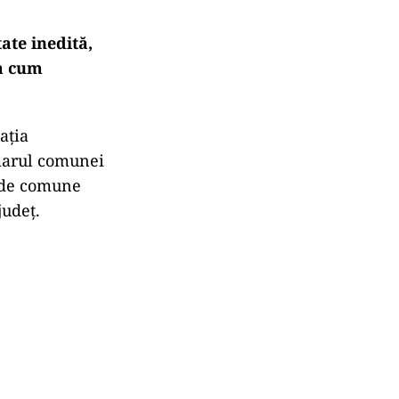
ate inedită,
șa cum
ația
imarul comunei
4 de comune
județ.