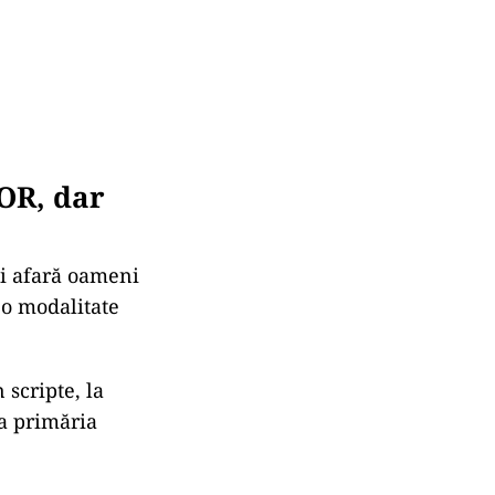
COR, dar
ți afară oameni
 o modalitate
 scripte, la
la primăria