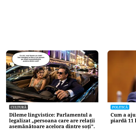
CULTURĂ
POLITICĂ
Dileme lingvistice: Parlamentul a
Cum a aju
legalizat „persoana care are relații
piardă 11 
asemănătoare acelora dintre soți”.