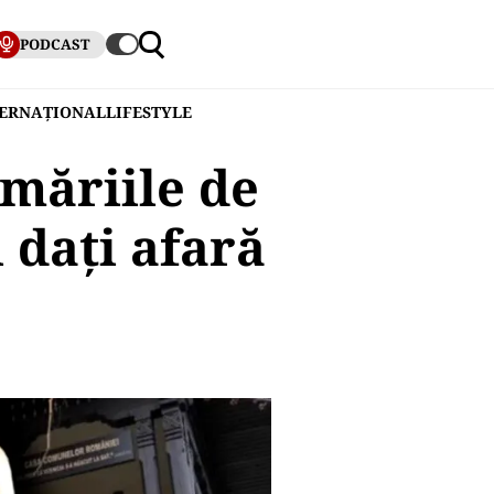
PODCAST
TERNAȚIONAL
LIFESTYLE
măriile de
 dați afară