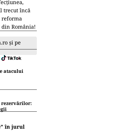
fecțiunea,
l trecut încă
, reforma
or din România!
.ro și pe
e atacului
 rezervărilor:
gii
” în jurul