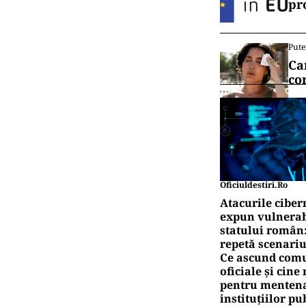
pr
Pute
Ca
co
Oficiuldestiri.ro
Atacurile ciber
expun vulnerabi
statului român
repetă scenariu
Ce ascund comu
oficiale și cin
pentru mentena
instituțiilor pu