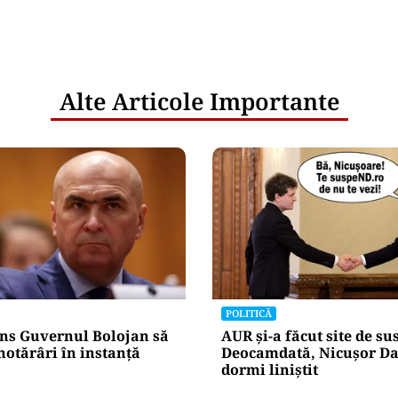
Alte Articole Importante
POLITICĂ
ns Guvernul Bolojan să
AUR și-a făcut site de s
hotărâri în instanță
Deocamdată, Nicușor Da
dormi liniștit