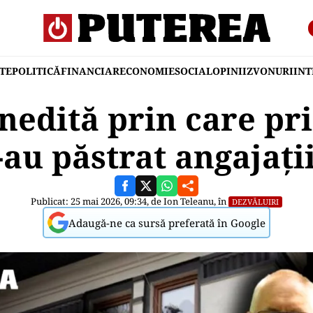
TE
POLITICĂ
FINANCIAR
ECONOMIE
SOCIAL
OPINII
ZVONURI
IN
nedită prin care pri
au păstrat angajații
Publicat: 25 mai 2026, 09:34, de
Ion Teleanu
, în
DEZVĂLUIRI
Adaugă-ne ca sursă preferată în Google