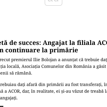
tă de succes: Angajat la filiala A
în continuare la primărie
recut premierul Ilie Bolojan a anunțat că trebuie da
ția locală, Asociația Comunelor din România a găsit
enii să rămână.
ebuiau dați afară din primării au fost transferați, în
nă a ACOR, dar, în realitate, ei și-au văzut de treabă 
angajați.