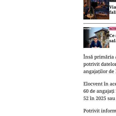
SOC
Via
fa
ACT
Ce 
sal
Însă primăria a
potrivit datel
angajaților de
Elocvent în ace
60 de angajați 
52 în 2025 sau
Potrivit infor