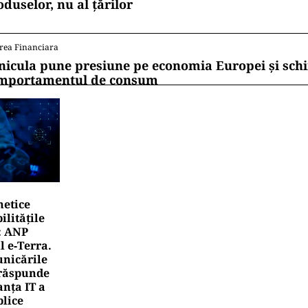
oduselor, nu al țărilor
rea Financiara
nicula pune presiune pe economia Europei și sc
mportamentul de consum
netice
litățile
: ANP
l e‑Terra.
nicările
e răspunde
nța IT a
blice