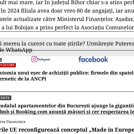
lt mai mare, iar în județul Bihor chiar s-a atins per
în 2024 filiala avea doar vreo 80 de angajați, iar anu
atele actualizate către Ministerul Finanțelor. Așadar
 a lui Bolojan a prins perfect la Asociația Comunel
ii mereu la curent cu toate știrile? Urmărește Puterea
 de WhatsApp
VĂLUIRI
tomia unui eșec de achiziții publice: firmele din spatel
ernetic de la ANCPI
CHETE
ndalul apartamentelor din București ajunge la giganții
bnb și Booking.com anunță măsuri și cer respectarea le
rea Financiara
rile UE reconfigurează conceptul „Made in Europe