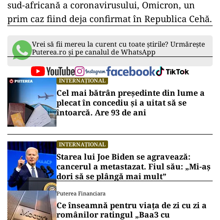
sud-africană a coronavirusului, Omicron, un
prim caz fiind deja confirmat în Republica Cehă.
Vrei să fii mereu la curent cu toate știrile? Urmărește
Puterea.ro și pe canalul de WhatsApp
INTERNAȚIONAL
Cel mai bătrân președinte din lume a
plecat în concediu și a uitat să se
întoarcă. Are 93 de ani
INTERNAȚIONAL
Starea lui Joe Biden se agravează:
cancerul a metastazat. Fiul său: „Mi-aș
dori să se plângă mai mult”
Puterea Financiara
Ce înseamnă pentru viața de zi cu zi a
românilor ratingul „Baa3 cu