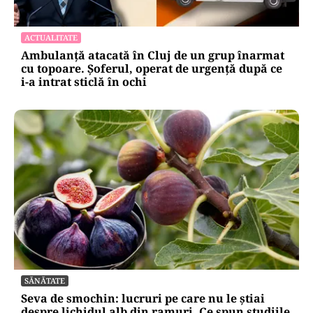
ACTUALITATE
Ambulanță atacată în Cluj de un grup înarmat
cu topoare. Șoferul, operat de urgență după ce
i-a intrat sticlă în ochi
SĂNĂTATE
Seva de smochin: lucruri pe care nu le știai
despre lichidul alb din ramuri. Ce spun studiile