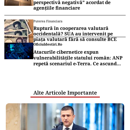
perspectivă negativă” acordat de
agențiile financiare
Puterea Financiara
Ruptură în cooperarea valutară
occidentală? SUA au intervenit pe
piața valutară fără să consulte BCE
Oficiuldestiri.ro
Atacurile cibernetice expun
vulnerabilitățile statului român: ANP
repetă scenariul e‑Terra. Ce ascund
comunicările oficiale și cine răspunde
pentru mentenanța IT a instituțiilor
publice
Alte Articole Importante