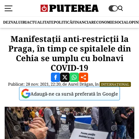
DEZVALUIRI
ACTUALITATE
POLITICĂ
FINANCIAR
ECONOMIE
SOCIAL
OPIN
Manifestații anti-restricții la
Praga, în timp ce spitalele din
Cehia se umplu cu bolnavi
COVID-19
Publicat: 28 nov. 2021, 22:20, de
Aurel Drăgan
, în
INTERNAȚIONAL
Adaugă-ne ca sursă preferată în Google