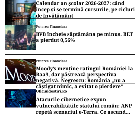
Calendar an școlar 2026-2027: când
încep și se termină cursurile, pe cicluri
de învățământ
Puterea Financiara
BVB încheie săptămâna pe minus. BET
a pierdut 0,56%
Puterea Financiara
Moody’s menține ratingul României la
Baa3, dar păstrează perspectiva
negativă. Negrescu: România „nu a
câștigat nimic, a evitat o pierdere”
Oficiuldestiri.ro
Atacurile cibernetice expun
vulnerabilitățile statului român: ANP
repetă scenariul e‑Terra. Ce ascund
comunicările oficiale și cine răspunde
pentru mentenanța IT a instituțiilor
publice