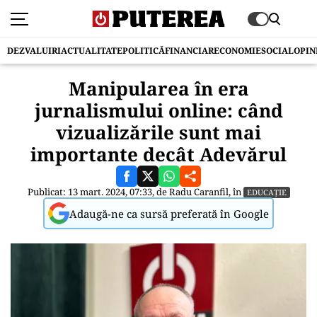
DEZVALUIRI
ACTUALITATE
POLITICĂ
FINANCIAR
ECONOMIE
SOCIAL
OPIN
Manipularea în era
jurnalismului online: când
vizualizările sunt mai
importante decât Adevărul
Publicat: 13 mart. 2024, 07:33, de
Radu Caranfil
, în
EDUCAȚIE
Adaugă-ne ca sursă preferată în Google