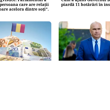
„persoana care are relații
piardă 11 hotărâri în in
re acelora dintre soți”.
POLITICĂ
 USR și PNL după
Bolojan, între lege și dis
la CCR: „Sacrifică 771 de
spune despre declarația 
de euro pentru Dominic
partenerei sale