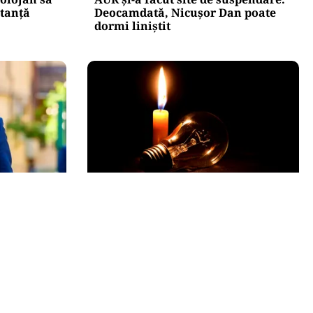
stanță
Deocamdată, Nicușor Dan poate
dormi liniștit
POLITICĂ
creție: ce
Pericol de blackout? Guvernul
de avere a
activează măsurile de criză și
pregătește limitarea consumului
de energie