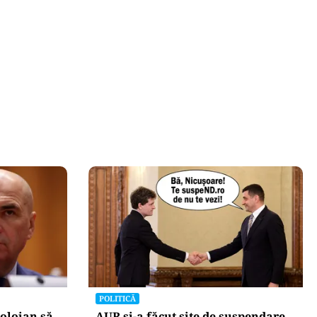
POLITICĂ
olojan să
AUR și-a făcut site de suspendare.