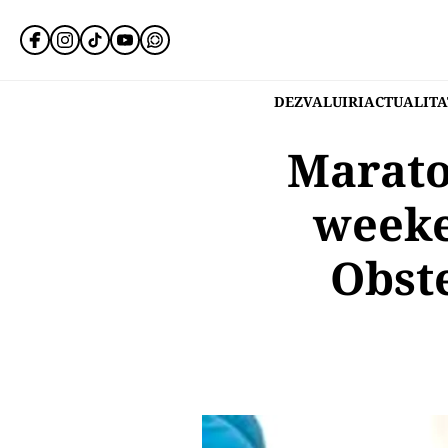
DEZVALUIRI
ACTUALITA
Marato
weeke
Obste