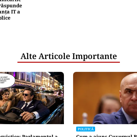
e răspunde
nța IT a
blice
Alte Articole Importante
POLITICĂ
gvistice: Parlamentul a
Cum a ajuns Guvernul B