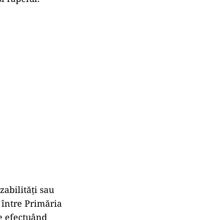
abilităţi sau
 între Primăria
le efectuând