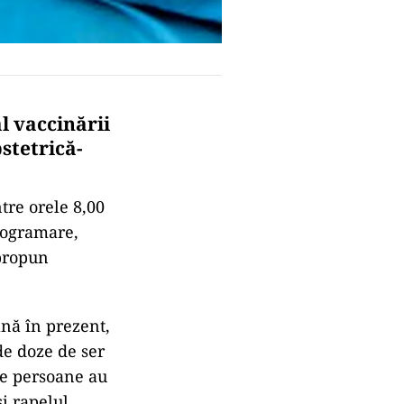
l vaccinării
stetrică-
ntre orele 8,00
rogramare,
 propun
nă în prezent,
de doze de ser
de persoane au
i rapelul.