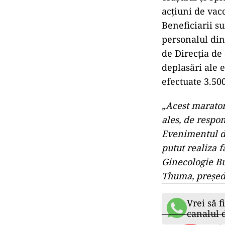
acţiuni de vac
Beneficiarii s
personalul din
de Direcţia de
deplasări ale 
efectuate 3.50
„Acest maraton 
ales, de respon
Evenimentul di
putut realiza f
Ginecologie Buf
Thuma, preşedi
Vrei să f
canalul