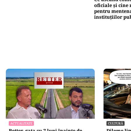
oficiale și cin
pentru mentena
instituțiilor pu
ACTUALITATE
CULTURĂ
Retter, gata cu 7 luni înainte de
Dileme lin