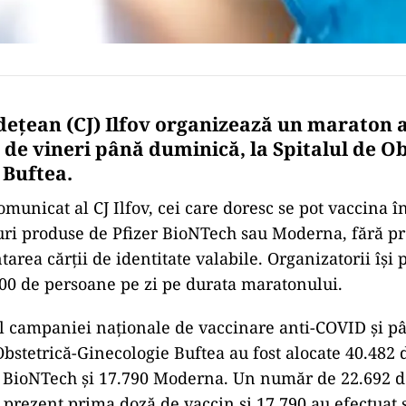
udeţean (CJ) Ilfov organizează un maraton a
 de vineri până duminică, la Spitalul de Ob
 Buftea.
omunicat al CJ Ilfov, cei care doresc se pot vaccina î
ruri produse de Pfizer BioNTech sau Moderna, fără p
area cărţii de identitate valabile. Organizatorii îşi
00 de persoane pe zi pe durata maratonului.
l campaniei naţionale de vaccinare anti-COVID şi pâ
 Obstetrică-Ginecologie Buftea au fost alocate 40.482 
r BioNTech şi 17.790 Moderna. Un număr de 22.692 
 prezent prima doză de vaccin şi 17.790 au efectuat ş